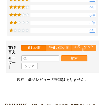
0件
0件
0件
0件
参考になった
並び
新しい順
評価の高い順
順
替え
キー
検索
ワー
クリア
ド
現在、商品レビューの投稿はありません。