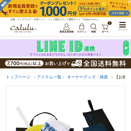
犬服・ドッグウェア・犬用ベッド・ペット用品ブランド通販サイト「Calulu(カルル)」
0
メニュー
新規会員登録
ログイン
検索
カート
トップページ
アイテム一覧
オーナーグッズ・雑貨
【お散歩