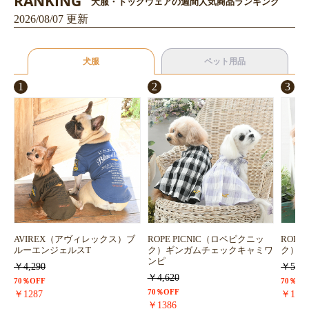
RANKING
犬服・ドッグウェアの週間人気商品ランキング
2026/08/07 更新
犬服
ペット用品
1
2
3
お買い物を続ける
カートへ進む
AVIREX（アヴィレックス）ブ
ROPE PICNIC（ロペピクニッ
ROPE
ルーエンジェルスT
ク）ギンガムチェックキャミワ
ク）浴
ンピ
￥4,290
￥5,72
￥4,620
70％OFF
70％OF
70％OFF
￥1287
￥171
￥1386