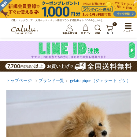
犬服・ドッグウェア・犬用ベッド・ペット用品ブランド通販サイト「Calulu(カルル)」
0
メニュー
新規会員登録
ログイン
検索
カート
トップページ
ブランド一覧
gelato pique（ジェラート ピケ）