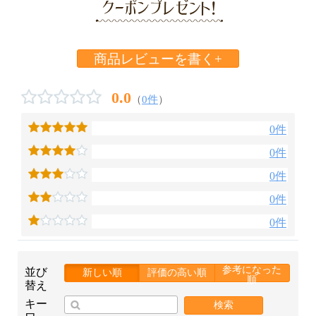
商品レビューを書く+
0.0
（
0件
）
0件
0件
0件
0件
0件
参考になった
並び
新しい順
評価の高い順
順
替え
キー
検索