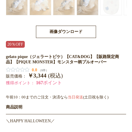
画像ダウンロード
20％OFF
gelato pique（ジェラートピケ）【CAT&DOG】【販路限定商
品】【PIQUE MONSTER】モンスター柄プルオーバー
0.0
（0件）
￥3,344
(税込)
販売価格：
167
ポイント
獲得ポイント：
午前10：00までのご注文・決済なら
当日発送
(土日祝を除く)
商品説明
＼HAPPY HALLOWEEN／