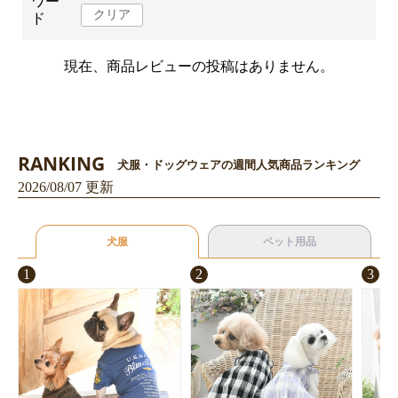
ワー
クリア
ド
お買い物を続ける
カートへ進む
現在、商品レビューの投稿はありません。
RANKING
犬服・ドッグウェアの週間人気商品ランキング
2026/08/07 更新
犬服
ペット用品
1
2
3