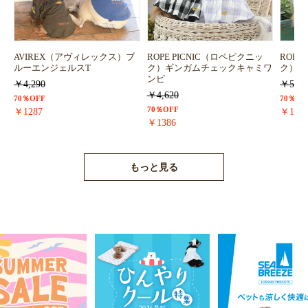
AVIREX（アヴィレックス）ブ
ROPE PICNIC（ロペピクニッ
ROPE
ルーエンジェルスT
ク）ギンガムチェックキャミワ
ク）浴
ンピ
￥4,290
￥5,72
￥4,620
70％OFF
70％OF
70％OFF
￥1287
￥171
￥1386
もっと見る