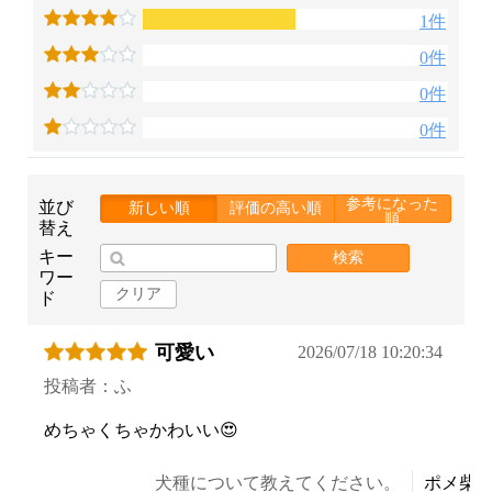
1件
0件
0件
0件
参考になった
並び
新しい順
評価の高い順
順
替え
キー
検索
ワー
クリア
ド
可愛い
2026/07/18 10:20:34
投稿者：ふ
めちゃくちゃかわいい😍
犬種について教えてください。
ポメ柴