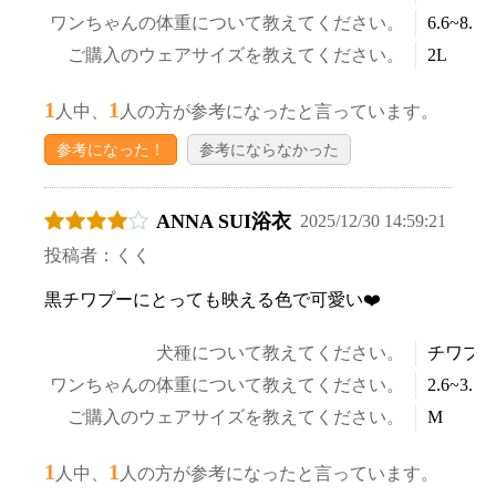
ワンちゃんの体重について教えてください。
6.6~8.5k
ご購入のウェアサイズを教えてください。
2L
1
1
人中、
人の方が参考になったと言っています。
参考になった！
参考にならなかった
ANNA SUI浴衣
2025/12/30 14:59:21
投稿者：くく
黒チワプーにとっても映える色で可愛い❤️
お買い物を続ける
カートへ進む
犬種について教えてください。
チワプ
ワンちゃんの体重について教えてください。
2.6~3.5k
ご購入のウェアサイズを教えてください。
M
1
1
人中、
人の方が参考になったと言っています。