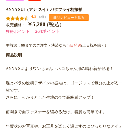
ANNA SUI（アナ スイ）バタフライ柄振袖
4.5
（2件）
商品レビューを見る
￥5,280
(税込)
販売価格：
264
ポイント
獲得ポイント：
午前10：00までのご注文・決済なら
当日発送
(土日祝を除く)
商品説明
ANNA SUIよりワンちゃん・ネコちゃん用の晴れ着が登場！
蝶とバラの総柄デザインの振袖は、ゴージャスで気分の上がる一
枚です。
さらにしっかりとした生地の帯で高級感アップ！
前開きで面ファスナーを留めるだけ。着脱も簡単です。
年賀状のお写真や、お正月を楽しく過ごすのにぴったりなアイテ