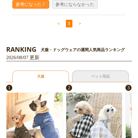
参考になった！
参考にならなかった
＜
1
＞
RANKING
犬服・ドッグウェアの週間人気商品ランキング
2026/08/07 更新
犬服
ペット用品
1
2
3