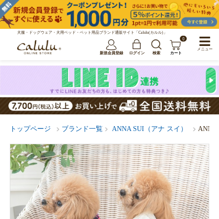
犬服・ドッグウェア・犬用ベッド・ペット用品ブランド通販サイト「Calulu(カルル)」
0
メニュー
新規会員登録
ログイン
検索
カート
トップページ
ブランド一覧
ANNA SUI（アナ スイ）
ANN