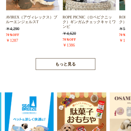
AVIREX（アヴィレックス）ブ
ROPE PICNIC（ロペピクニッ
ROPE
ルーエンジェルスT
ク）ギンガムチェックキャミワ
ク）浴
ンピ
￥4,290
￥5,72
￥4,620
70％OFF
70％OF
70％OFF
￥1287
￥171
￥1386
もっと見る