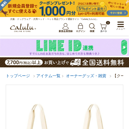
犬服・ドッグウェア・犬用ベッド・ペット用品ブランド通販サイト「Calulu(カルル)」
0
メニュー
新規会員登録
ログイン
検索
カート
トップページ
アイテム一覧
オーナーグッズ・雑貨
【クール