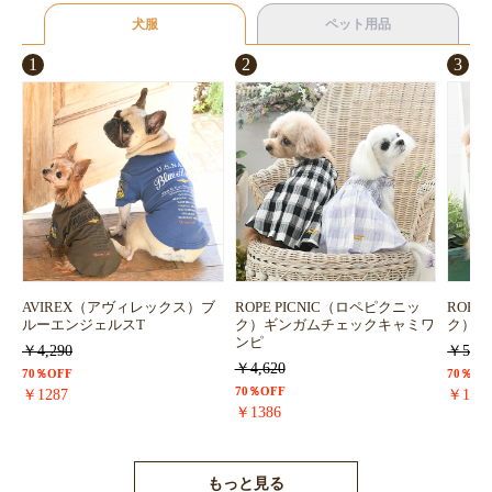
お買い物を続ける
カートへ進む
犬服
ペット用品
1
2
3
AVIREX（アヴィレックス）ブ
ROPE PICNIC（ロペピクニッ
ROPE
ルーエンジェルスT
ク）ギンガムチェックキャミワ
ク）浴
ンピ
￥4,290
￥5,72
￥4,620
70％OFF
70％OF
70％OFF
￥1287
￥171
￥1386
もっと見る