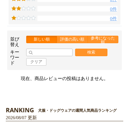
0件
0件
参考になった
並び
新しい順
評価の高い順
順
替え
キー
検索
ワー
クリア
ド
現在、商品レビューの投稿はありません。
RANKING
犬服・ドッグウェアの週間人気商品ランキング
2026/08/07 更新