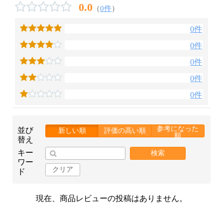
0.0
（
0件
）
0件
0件
0件
0件
0件
参考になった
並び
新しい順
評価の高い順
順
替え
キー
検索
ワー
クリア
ド
現在、商品レビューの投稿はありません。