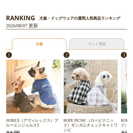
RANKING
犬服・ドッグウェアの週間人気商品ランキング
2026/08/07 更新
犬服
ペット用品
1
2
3
お買い物を続ける
カートへ進む
AVIREX（アヴィレックス）ブ
ROPE PICNIC（ロペピクニッ
ROPE
ルーエンジェルスT
ク）ギンガムチェックキャミワ
ク）浴
ンピ
￥4,290
￥5,72