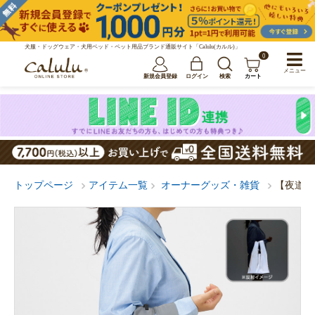
犬服・ドッグウェア・犬用ベッド・ペット用品ブランド通販サイト「Calulu(カルル)」
0
メニュー
新規会員登録
ログイン
検索
カート
トップページ
アイテム一覧
オーナーグッズ・雑貨
【夜道の