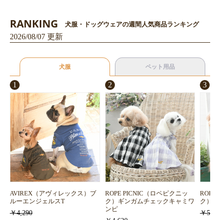
RANKING
犬服・ドッグウェアの週間人気商品ランキング
2026/08/07 更新
お買い物を続ける
カートへ進む
犬服
ペット用品
1
2
3
AVIREX（アヴィレックス）ブ
ROPE PICNIC（ロペピクニッ
ROPE
ルーエンジェルスT
ク）ギンガムチェックキャミワ
ク）浴
ンピ
￥4,290
￥5,72