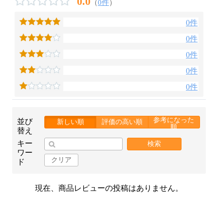
0.0
（
0件
）
0件
0件
0件
0件
0件
参考になった
並び
新しい順
評価の高い順
順
替え
キー
検索
ワー
クリア
ド
現在、商品レビューの投稿はありません。