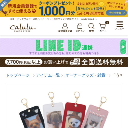
犬服・ドッグウェア・犬用ベッド・ペット用品ブランド通販サイト「Calulu(カルル)」
0
メニュー
新規会員登録
ログイン
検索
カート
トップページ
アイテム一覧
オーナーグッズ・雑貨
「うちの