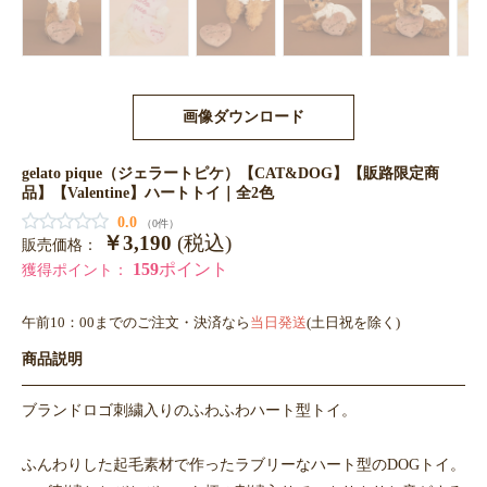
画像ダウンロード
gelato pique（ジェラートピケ）【CAT&DOG】【販路限定商
品】【Valentine】ハートトイ｜全2色
0.0
（0件）
￥3,190
(税込)
販売価格：
159
ポイント
獲得ポイント：
午前10：00までのご注文・決済なら
当日発送
(土日祝を除く)
商品説明
ブランドロゴ刺繍入りのふわふわハート型トイ。
ふんわりした起毛素材で作ったラブリーなハート型のDOGトイ。