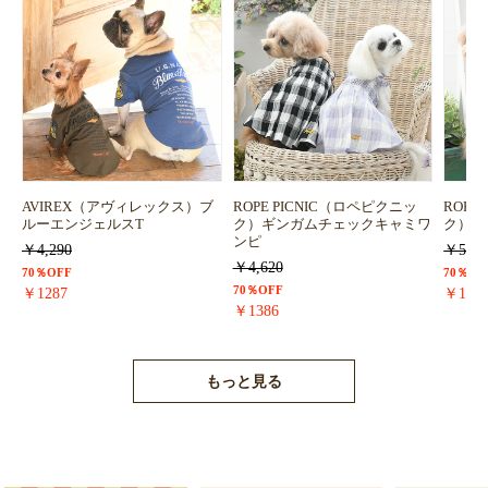
AVIREX（アヴィレックス）ブ
ROPE PICNIC（ロペピクニッ
ROPE
ルーエンジェルスT
ク）ギンガムチェックキャミワ
ク）浴
ンピ
￥4,290
￥5,72
￥4,620
70％OFF
70％OF
70％OFF
￥1287
￥171
￥1386
もっと見る