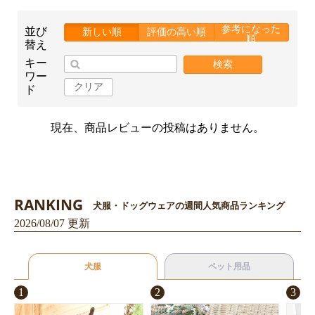
参考になった
並び
新しい順
評価の高い順
順
替え
キー
検索
ワー
クリア
ド
現在、商品レビューの投稿はありません。
RANKING
犬服・ドッグウェアの週間人気商品ランキング
2026/08/07 更新
お買い物を続ける
カートへ進む
犬服
ペット用品
1
2
3