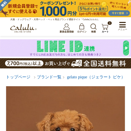
犬服・ドッグウェア・犬用ベッド・ペット用品ブランド通販サイト「Calulu(カルル)」
0
メニュー
新規会員登録
ログイン
検索
カート
トップページ
ブランド一覧
gelato pique（ジェラート ピケ）