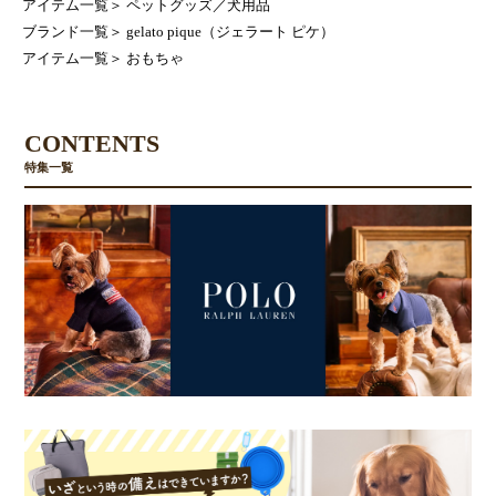
アイテム一覧
＞
ペットグッズ／犬用品
ブランド一覧
＞
gelato pique（ジェラート ピケ）
アイテム一覧
＞
おもちゃ
CONTENTS
特集一覧