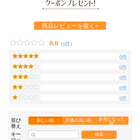
商品レビューを書く+
0.0
（
0件
）
0件
0件
0件
0件
0件
参考になった
並び
新しい順
評価の高い順
順
替え
キー
検索