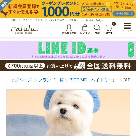
犬服・ドッグウェア・犬用ベッド・ペット用品ブランド通販サイト「Calulu(カルル)」
0
メニュー
新規会員登録
ログイン
検索
カート
トップページ
ブランド一覧
BITE ME（バイトミー）
BIT