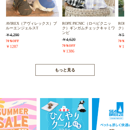
お買い物を続ける
カートへ進む
AVIREX（アヴィレックス）ブ
ROPE PICNIC（ロペピクニッ
ROPE
ルーエンジェルスT
ク）ギンガムチェックキャミワ
ク）浴
ンピ
￥4,290
￥5,72
￥4,620
70％OFF
70％OF
70％OFF
￥1287
￥171
￥1386
もっと見る