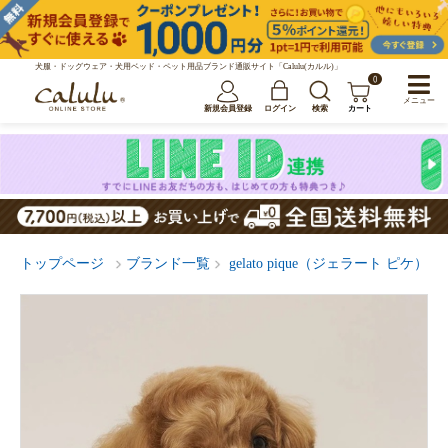
犬服・ドッグウェア・犬用ベッド・ペット用品ブランド通販サイト「Calulu(カルル)」
0
メニュー
新規会員登録
ログイン
検索
カート
トップページ
ブランド一覧
gelato pique（ジェラート ピケ）