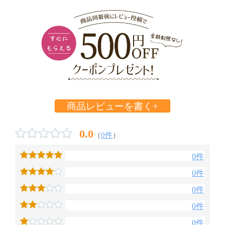
商品レビューを書く+
0.0
（
0件
）
0件
0件
0件
0件
0件