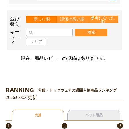
参考になった
並び
新しい順
評価の高い順
順
替え
キー
検索
ワー
クリア
ド
現在、商品レビューの投稿はありません。
お買い物を続ける
カートへ進む
RANKING
犬服・ドッグウェアの週間人気商品ランキング
2026/08/03 更新
犬服
ペット用品
1
2
3