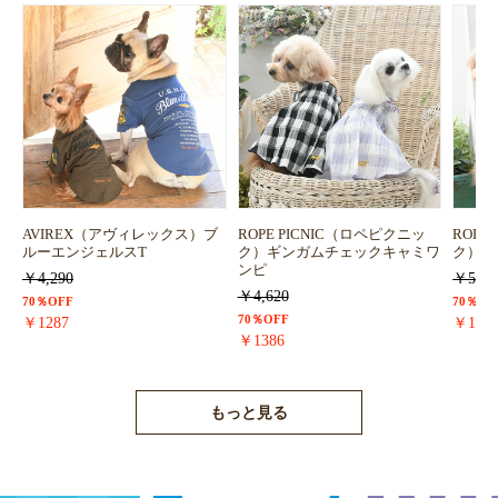
AVIREX（アヴィレックス）ブ
ROPE PICNIC（ロペピクニッ
ROPE
ルーエンジェルスT
ク）ギンガムチェックキャミワ
ク）浴
ンピ
￥4,290
￥5,72
￥4,620
70％OFF
70％OF
70％OFF
￥1287
￥171
￥1386
もっと見る