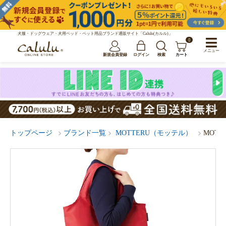
犬服・ドッグウェア・犬用ベッド・ペット用品ブランド通販サイト「Calulu(カルル)」
0
メニュー
新規会員登録
ログイン
検索
カート
トップページ
ブランド一覧
MOTTERU（モッテル）
MOT