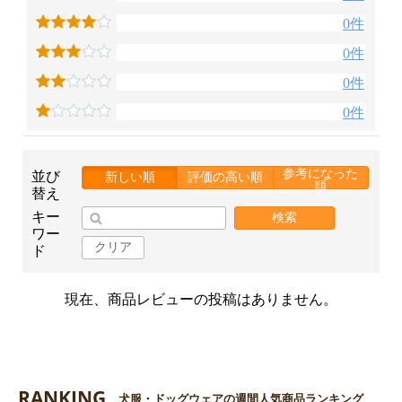
0件
0件
0件
0件
参考になった
並び
新しい順
評価の高い順
順
替え
キー
検索
ワー
クリア
ド
現在、商品レビューの投稿はありません。
RANKING
犬服・ドッグウェアの週間人気商品ランキング