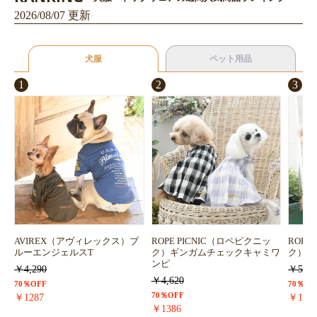
2026/08/07 更新
犬服
ペット用品
1
2
3
お買い物を続ける
カートへ進む
AVIREX（アヴィレックス）ブ
ROPE PICNIC（ロペピクニッ
ROPE
ルーエンジェルスT
ク）ギンガムチェックキャミワ
ク）浴
ンピ
￥4,290
￥5,72
￥4,620
70％OFF
70％OF
70％OFF
￥1287
￥171
￥1386