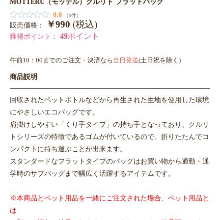
MOTTERU（モッテル）クルリト フラットバッグ
0.0
（0件）
￥990
(税込)
販売価格：
49
ポイント
獲得ポイント：
午前10：00までのご注文・決済なら
当日発送
(土日祝を除く)
商品説明
回収されたペットボトルなどから再生された生地を使用した環境
にやさしいエコバッグです。
肩掛けしやすい「くり手タイプ」の持ち手となっており、クルリ
トシリーズの特徴であるゴムが付いているので、折りたたんでコ
ンパクトに持ち運ぶことが出来ます。
スタンダードなフラットタイプのバッグはお買い物から通勤・通
学時のサブバッグまで幅広く活躍するアイテムです。
※本商品とペット用品を一緒にご注文された場合、ペット用品と
は