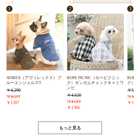
1
2
3
AVIREX（アヴィレックス）ブ
ROPE PICNIC（ロペピクニッ
ROPE
ルーエンジェルスT
ク）ギンガムチェックキャミワ
ク）浴
ンピ
￥4,290
￥5,72
￥4,620
70％OFF
70％OF
70％OFF
￥1287
￥171
￥1386
もっと見る