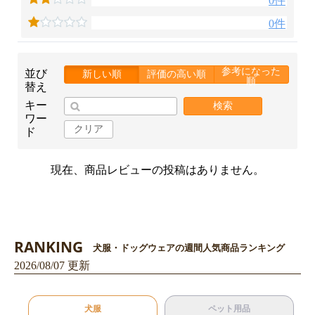
0件
0件
参考になった
並び
新しい順
評価の高い順
順
替え
キー
検索
ワー
クリア
ド
現在、商品レビューの投稿はありません。
お買い物を続ける
カートへ進む
RANKING
犬服・ドッグウェアの週間人気商品ランキング
2026/08/07 更新
犬服
ペット用品