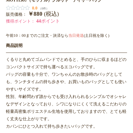
0.0
（0件）
￥880
(税込)
販売価格：
44
ポイント
獲得ポイント：
午前10：00までのご注文・決済なら
当日発送
(土日祝を除く)
商品説明
くるりと丸めてゴムバンドでとめると、手のひらに収まるほどの
コンパクトサイズで持ち運べるエコバッグです。
バッグの容量も十分で、ワンちゃんのお散歩時のバッグとして
も、ランチタイムの持ち歩きや、お買いものバッグとしても使い
やすいサイズです。
性別、年齢問わず誰からでも受け入れられるシンプルでオシャレ
なデザインとなっており、シワになりにくくて洗えるこだわりの
軽量高密集ポリエステル生地を使用しておりますので、とても軽
く丈夫な仕上がりです。
カバンにひとつ入れて持ち歩きたいバッグです。