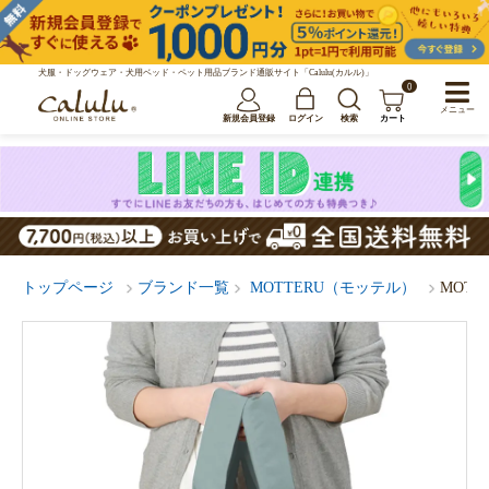
犬服・ドッグウェア・犬用ベッド・ペット用品ブランド通販サイト「Calulu(カルル)」
0
メニュー
新規会員登録
ログイン
検索
カート
トップページ
ブランド一覧
MOTTERU（モッテル）
MOT