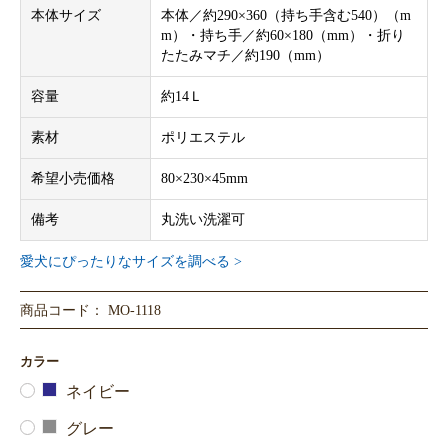
本体サイズ
本体／約290×360（持ち手含む540）（m
m）・持ち手／約60×180（mm）・折り
たたみマチ／約190（mm）
容量
約14Ｌ
素材
ポリエステル
希望小売価格
80×230×45mm
備考
丸洗い洗濯可
愛犬にぴったりなサイズを調べる >
商品コード： MO-1118
カラー
ネイビー
グレー