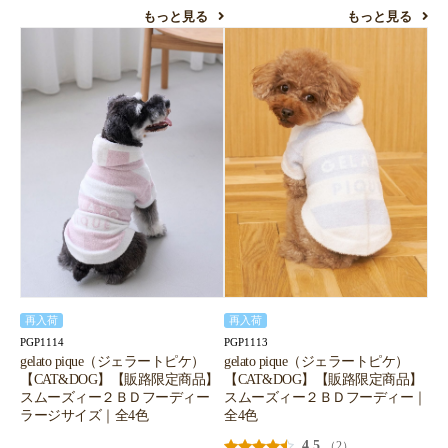
もっと見る
もっと見る
再入荷
再入荷
PGP1114
PGP1113
gelato pique（ジェラートピケ）
gelato pique（ジェラートピケ）
【CAT&DOG】【販路限定商品】
【CAT&DOG】【販路限定商品】
スムーズィー２ＢＤフーディー
スムーズィー２ＢＤフーディー｜
ラージサイズ｜全4色
全4色
4.5
（2）