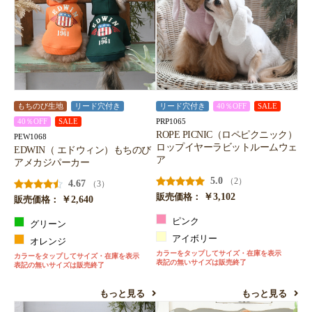
もちのび生地
リード穴付き
リード穴付き
40％OFF
SALE
PRP1065
40％OFF
SALE
ROPE PICNIC（ロペピクニック）
PEW1068
ロップイヤーラビットルームウェ
EDWIN（ エドウィン）もちのび
ア
アメカジパーカー
5.0
（2）
4.67
（3）
￥3,102
販売価格：
￥2,640
販売価格：
ピンク
グリーン
アイボリー
オレンジ
カラーをタップしてサイズ・在庫を表示
カラーをタップしてサイズ・在庫を表示
表記の無いサイズは販売終了
表記の無いサイズは販売終了
もっと見る
もっと見る