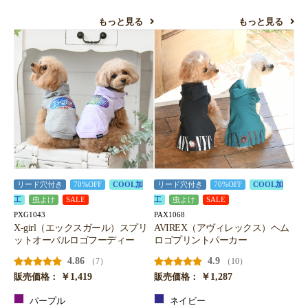
もっと見る
もっと見る
リード穴付き
70%OFF
COOL加
リード穴付き
70%OFF
COOL加
工
虫よけ
SALE
工
虫よけ
SALE
PXG1043
PAX1068
X-girl（エックスガール）スプリ
AVIREX（アヴィレックス）ヘム
ットオーバルロゴフーディー
ロゴプリントパーカー
4.86
4.9
（7）
（10）
￥1,419
￥1,287
販売価格：
販売価格：
パープル
ネイビー