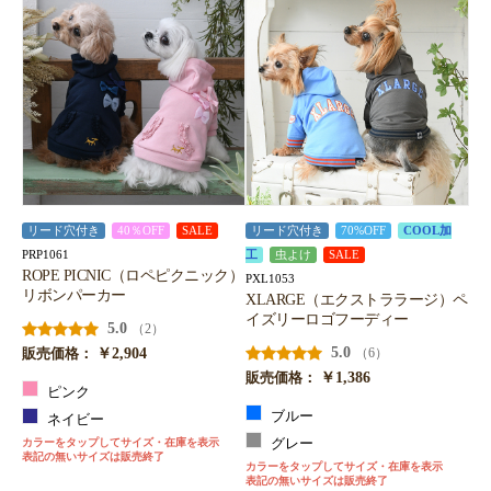
リード穴付き
40％OFF
SALE
リード穴付き
70%OFF
COOL加
PRP1061
工
虫よけ
SALE
ROPE PICNIC（ロペピクニック）
PXL1053
リボンパーカー
XLARGE（エクストララージ）ペ
イズリーロゴフーディー
5.0
（2）
￥2,904
5.0
（6）
販売価格：
￥1,386
販売価格：
ピンク
ブルー
ネイビー
カラーをタップしてサイズ・在庫を表示
グレー
表記の無いサイズは販売終了
カラーをタップしてサイズ・在庫を表示
表記の無いサイズは販売終了