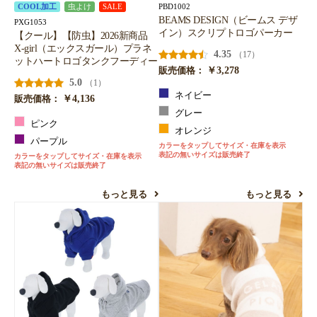
PBD1002
COOL加工
虫よけ
SALE
BEAMS DESIGN（ビームス デザ
PXG1053
イン）スクリプトロゴパーカー
【クール】【防虫】2026新商品
X-girl（エックスガール）プラネ
4.35
（17）
ットハートロゴタンクフーディー
￥3,278
販売価格：
5.0
（1）
ネイビー
￥4,136
販売価格：
グレー
ピンク
オレンジ
パープル
カラーをタップしてサイズ・在庫を表示
表記の無いサイズは販売終了
カラーをタップしてサイズ・在庫を表示
表記の無いサイズは販売終了
もっと見る
もっと見る