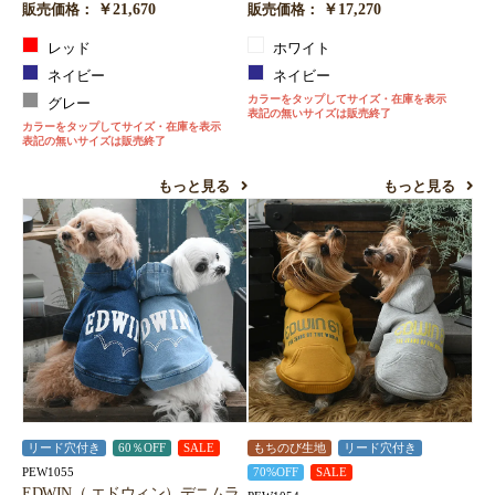
￥21,670
￥17,270
販売価格：
販売価格：
レッド
ホワイト
ネイビー
ネイビー
カラーをタップしてサイズ・在庫を表示
グレー
表記の無いサイズは販売終了
カラーをタップしてサイズ・在庫を表示
表記の無いサイズは販売終了
もっと見る
もっと見る
リード穴付き
60％OFF
SALE
もちのび生地
リード穴付き
PEW1055
70%OFF
SALE
EDWIN（ エドウィン）デニムラ