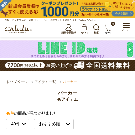
犬服・ドッグウェア・犬用ベッド・ペット用品ブランド通販サイト「Calulu(カルル)」
0
メニュー
新規会員登録
ログイン
検索
カート
トップページ
アイテム一覧
パーカー
パーカー
46アイテム
46件
の商品が見つかりました