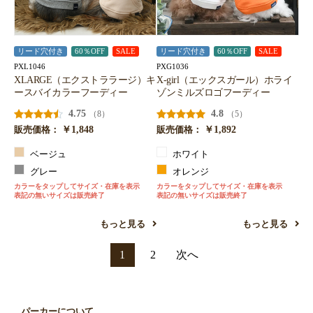
リード穴付き
60％OFF
SALE
リード穴付き
60％OFF
SALE
PXL1046
PXG1036
XLARGE（エクストララージ）キ
X-girl（エックスガール）ホライ
ースバイカラーフーディー
ゾンミルズロゴフーディー
4.75
4.8
（8）
（5）
￥1,848
￥1,892
販売価格：
販売価格：
ベージュ
ホワイト
グレー
オレンジ
カラーをタップしてサイズ・在庫を表示
カラーをタップしてサイズ・在庫を表示
表記の無いサイズは販売終了
表記の無いサイズは販売終了
もっと見る
もっと見る
1
2
次へ
パーカーについて