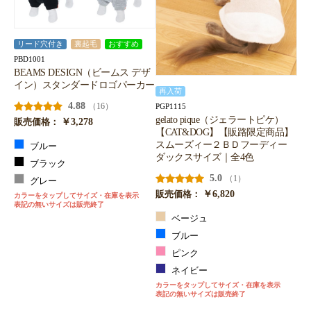
リード穴付き
裏起毛
おすすめ
PBD1001
BEAMS DESIGN（ビームス デザ
イン）スタンダードロゴパーカー
再入荷
4.88
（16）
PGP1115
gelato pique（ジェラートピケ）
￥3,278
販売価格：
【CAT&DOG】【販路限定商品】
スムーズィー２ＢＤフーディー
ブルー
ダックスサイズ｜全4色
ブラック
5.0
（1）
グレー
￥6,820
販売価格：
カラーをタップしてサイズ・在庫を表示
表記の無いサイズは販売終了
ベージュ
ブルー
ピンク
ネイビー
カラーをタップしてサイズ・在庫を表示
表記の無いサイズは販売終了