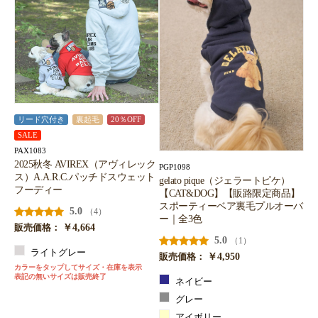
リード穴付き
裏起毛
20％OFF
SALE
PAX1083
2025秋冬 AVIREX（アヴィレック
PGP1098
ス）A.A.R.C.パッチドスウェット
gelato pique（ジェラートピケ）
フーディー
【CAT&DOG】【販路限定商品】
スポーティーベア裏毛プルオーバ
5.0
（4）
ー｜全3色
￥4,664
販売価格：
5.0
（1）
ライトグレー
￥4,950
販売価格：
カラーをタップしてサイズ・在庫を表示
表記の無いサイズは販売終了
ネイビー
グレー
アイボリー