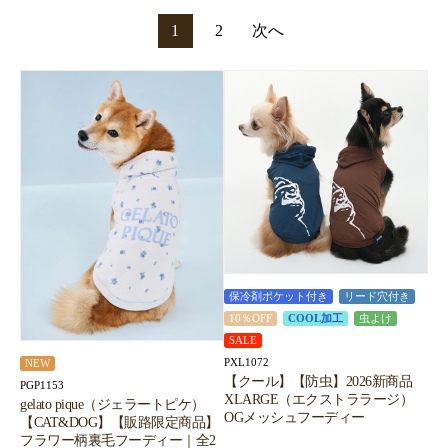
1
2
次へ
保冷剤ポケット付き
リード穴付き
10％OFF
COOL加工
虫よけ
SALE
PXL1072
NEW
【クール】【防虫】2026新商品
PGP1153
XLARGE（エクストララージ）
gelato pique（ジェラートピケ）
OGメッシュフーディー
【CAT&DOG】【販路限定商品】
フラワー柄裏毛フーディー｜全2