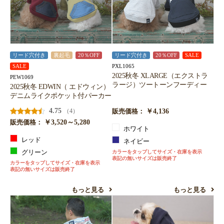
リード穴付き
裏起毛
20％OFF
リード穴付き
20％OFF
SALE
PXL1065
SALE
2025秋冬 XLARGE（エクストラ
PEW1069
ラージ）ツートーンフーディー
2025秋冬 EDWIN（ エドウィン）
デニムライクポケット付パーカー
4.75
￥4,136
（4）
販売価格：
￥3,520～5,280
販売価格：
ホワイト
レッド
ネイビー
グリーン
カラーをタップしてサイズ・在庫を表示
表記の無いサイズは販売終了
カラーをタップしてサイズ・在庫を表示
表記の無いサイズは販売終了
もっと見る
もっと見る