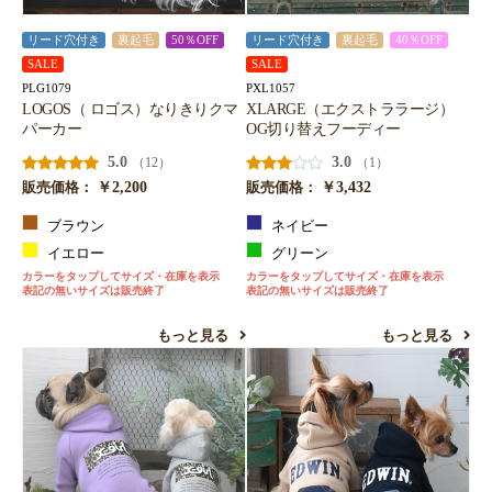
リード穴付き
裏起毛
50％OFF
リード穴付き
裏起毛
40％OFF
SALE
SALE
PLG1079
PXL1057
LOGOS（ ロゴス）なりきりクマ
XLARGE（エクストララージ）
パーカー
OG切り替えフーディー
5.0
3.0
（12）
（1）
￥2,200
￥3,432
販売価格：
販売価格：
ブラウン
ネイビー
イエロー
グリーン
カラーをタップしてサイズ・在庫を表示
カラーをタップしてサイズ・在庫を表示
表記の無いサイズは販売終了
表記の無いサイズは販売終了
もっと見る
もっと見る