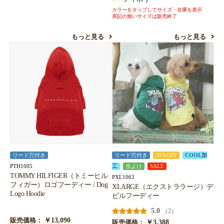
カラーをタップしてサイズ・在庫を表示
表記の無いサイズは販売終了
もっと見る
もっと見る
リード穴付き
リード穴付き
30％OFF
COOL加
PTH1005
工
虫よけ
SALE
TOMMY HILFIGER（トミーヒル
PXL1063
フィガー）ロゴフーディー / Dog
XLARGE（エクストララージ）デ
Logo Hoodie
ビルフーディー
5.0
（2）
￥13,090
販売価格：
￥3,388
販売価格：