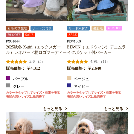
お買い物を続ける
カートへ進む
もちのび生地
リード穴付き
リード穴付き
裏起毛
40％OFF
20％OFF
SALE
SALE
PXG1044
PEW1069
2025秋冬 X-girl（エックスガー
EDWIN（ エドウィン）デニムラ
ル）レオパード柄ロゴフーディー
イクポケット付パーカー
5.0
4.91
（5）
（11）
￥4,312
￥2,640
販売価格：
販売価格：
パープル
ベージュ
グレー
ネイビー
カラーをタップしてサイズ・在庫を表示
カラーをタップしてサイズ・在庫を表示
表記の無いサイズは販売終了
表記の無いサイズは販売終了
もっと見る
もっと見る