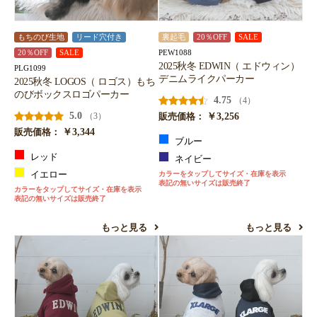
もちのび生地
リード穴付き
裏起毛
20％OFF
SALE
PEW1088
20％OFF
SALE
2025秋冬 EDWIN（ エドウィン）
PLG1099
デニムライクパーカー
2025秋冬 LOGOS（ ロゴス）もち
のびボックスロゴパーカー
4.75
（4）
5.0
￥3,256
（3）
販売価格：
￥3,344
販売価格：
ブルー
レッド
ネイビー
イエロー
カラーをタップしてサイズ・在庫を表示
表記の無いサイズは販売終了
カラーをタップしてサイズ・在庫を表示
表記の無いサイズは販売終了
もっと見る
もっと見る