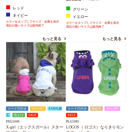
レッド
グリーン
ネイビー
イエロー
カラーをタップしてサイズ・在庫を表示
カラーをタップしてサイズ・在庫を表示
表記の無いサイズは販売終了
表記の無いサイズは販売終了
もっと見る
もっと見る
リード穴付き
30％OFF
COOL加
リード穴付き
裏起毛
40％OFF
工
虫よけ
SALE
SALE
PXG1049
PLG1085
X-girl（エックスガール）スター
LOGOS（ ロゴス）なりきりモン