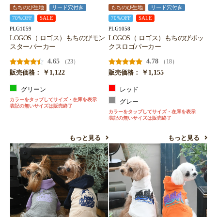
もちのび生地
リード穴付き
もちのび生地
リード穴付き
70%OFF
SALE
70%OFF
SALE
PLG1059
PLG1058
LOGOS（ ロゴス）もちのびモン
LOGOS（ ロゴス）もちのびボッ
スターパーカー
クスロゴパーカー
4.65
4.78
（23）
（18）
￥1,122
￥1,155
販売価格：
販売価格：
グリーン
レッド
カラーをタップしてサイズ・在庫を表示
グレー
表記の無いサイズは販売終了
カラーをタップしてサイズ・在庫を表示
表記の無いサイズは販売終了
もっと見る
もっと見る