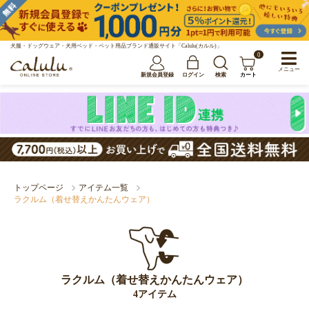
犬服・ドッグウェア・犬用ベッド・ペット用品ブランド通販サイト「Calulu(カルル)」
0
メニュー
新規会員登録
ログイン
検索
カート
トップページ
アイテム一覧
ラクルム（着せ替えかんたんウェア）
ラクルム（着せ替えかんたんウェア）
4アイテム