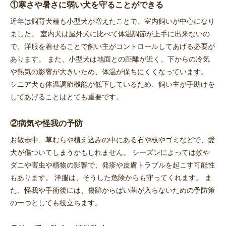
①寒さや暑さに弱い犬を守ることができる
近年は飼育犬種も小型犬が増えたことで、室内飼いが中心になり
ました。 室内犬は屋外犬に比べて体温調節が上手に出来ないの
で、洋服を着せることで飼い主がコントロールしてあげる必要が
あります。 また、小型犬は地面との距離が近く、下からの冷気
や熱気の影響が大きいため、体温が保ちにくくなっています。
シニア犬も体温調節機能が低下しているため、飼い主が手助けを
してあげることはとても重要です。
②病気や怪我の予防
お散歩中、草むらや植え込みの中にある石や枝やゴミなどで、愛
犬が傷ついてしまうかもしれません。 シーズンによっては蚊や
ダニや害虫や植物の影響で、発疹や皮膚トラブルを起こす可能性
もあります。 洋服は、そうした危険からも守ってくれます。 ま
た、怪我や手術後には、傷跡からばい菌が入らないための予防策
の一つとしても役立ちます。