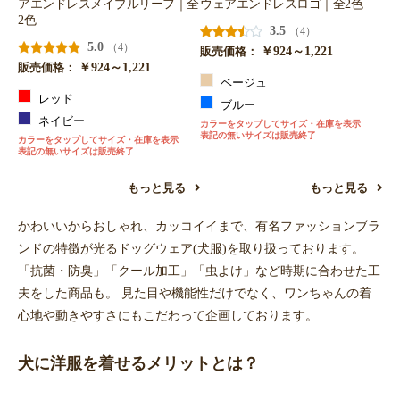
アエンドレスメイプルリーフ｜全
ウェアエンドレスロゴ｜全2色
2色
3.5
（4）
5.0
（4）
￥924～1,221
販売価格：
￥924～1,221
販売価格：
ベージュ
レッド
ブルー
ネイビー
カラーをタップしてサイズ・在庫を表示
表記の無いサイズは販売終了
カラーをタップしてサイズ・在庫を表示
表記の無いサイズは販売終了
もっと見る
もっと見る
かわいいからおしゃれ、カッコイイまで、有名ファッションブラ
ンドの特徴が光るドッグウェア(犬服)を取り扱っております。
「抗菌・防臭」「クール加工」「虫よけ」など時期に合わせた工
夫をした商品も。 見た目や機能性だけでなく、ワンちゃんの着
心地や動きやすさにもこだわって企画しております。
犬に洋服を着せるメリットとは？