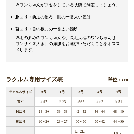
※ワンちゃんがフセをしている状態で測定しましょう。
胴回り：
前足の後ろ、胴の一番太い箇所
首回り：
首の根元の一番太い箇所
※毛の多めのワンちゃんや、長毛犬種のワンちゃんは、
ワンサイズ大き目の洋服をお選びいただくことをオスス
メします。
ラクルム専用サイズ表
単位：cm
ラクルムサイズ
0号
1号
2号
3号
4号
背丈
約17
約23
約32
約42
約54
胴回り
24～30
30～38
42～52
56～64
68～80
首回り
16～20
20～27
30～36
38～42
44～50
L、2L、
大型S、