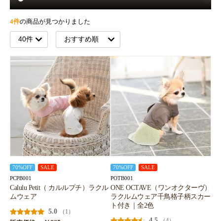
4件
の商品が見つかりました
70%OFF
SALE
70%OFF
SALE
PCPB001
POTB001
Calulu Petit（ カルルプチ）ラクル
ONE OCTAVE（ワンオクターヴ）
ムウェア
ラクルムウェア千鳥格子柄スカー
ト付き｜全2色
5.0
（1）
4.5
（4）