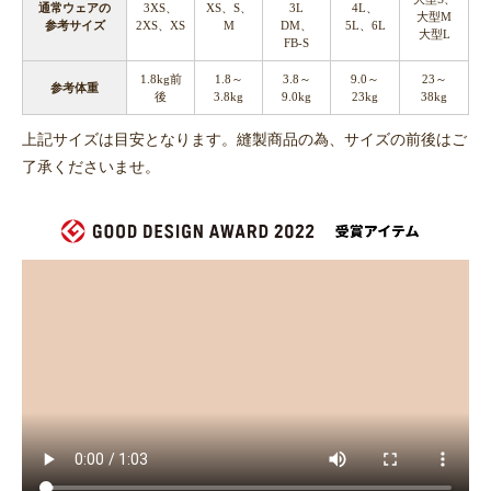
通常ウェアの
3XS、
XS、S、
3L
4L、
大型M
参考サイズ
2XS、XS
M
DM、
5L、6L
大型L
FB-S
1.8kg前
1.8～
3.8～
9.0～
23～
参考体重
後
3.8kg
9.0kg
23kg
38kg
上記サイズは目安となります。縫製商品の為、サイズの前後はご
了承くださいませ。