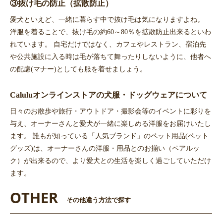
③抜け毛の防止（拡散防止）
愛犬といえど、一緒に暮らす中で抜け毛は気になりますよね。
洋服を着ることで、抜け毛の約60～80％を拡散防止出来るといわ
れています。 自宅だけではなく、カフェやレストラン、宿泊先
や公共施設に入る時は毛が落ちて舞ったりしないように、他者へ
お買い物を続ける
カートへ進む
の配慮(マナー)としても服を着せましょう。
Caluluオンラインストアの犬服・ドッグウェアについて
日々のお散歩や旅行・アウトドア・撮影会等のイベントに彩りを
与え、オーナーさんと愛犬が一緒に楽しめる洋服をお届けいたし
ます。 誰もが知っている「人気ブランド」のペット用品(ペット
グッズ)は、オーナーさんの洋服・用品とのお揃い（ペアルッ
ク）が出来るので、より愛犬との生活を楽しく過ごしていただけ
ます。
OTHER
その他違う方法で探す