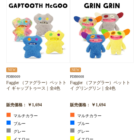
NEW
NEW
PDB9009
PDB9008
Fuggler （ファグラー）ペットト
Fuggler （ファグラー）ペットト
イ ギャップトゥース｜全4色
イ グリングリン｜全4色
￥1,694
￥1,694
販売価格：
販売価格：
マルチカラー
マルチカラー
ブルー
ブルー
グレー
グレー
イエロー
イエロー