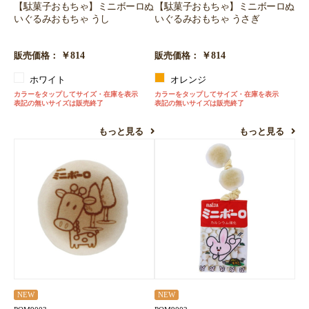
【駄菓子おもちゃ】ミニボーロぬ
【駄菓子おもちゃ】ミニボーロぬ
いぐるみおもちゃ うし
いぐるみおもちゃ うさぎ
￥814
￥814
販売価格：
販売価格：
ホワイト
オレンジ
カラーをタップしてサイズ・在庫を表示
カラーをタップしてサイズ・在庫を表示
表記の無いサイズは販売終了
表記の無いサイズは販売終了
もっと見る
もっと見る
NEW
NEW