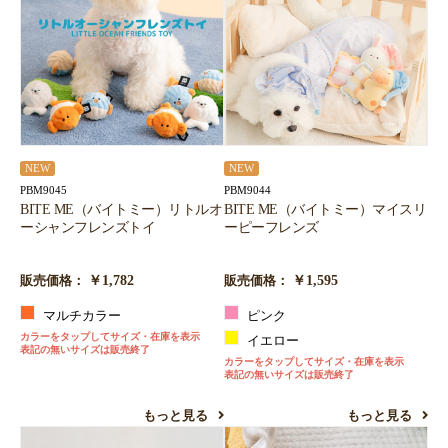
NEW
NEW
PBM9045
PBM9044
BITE ME（バイトミー）リトルオ
BITE ME（バイトミー）マイスリ
ーシャンフレンズトイ
ーピーフレンズ
￥1,782
￥1,595
販売価格：
販売価格：
マルチカラー
ピンク
カラーをタップしてサイズ・在庫を表示
イエロー
表記の無いサイズは販売終了
カラーをタップしてサイズ・在庫を表示
表記の無いサイズは販売終了
もっと見る
もっと見る