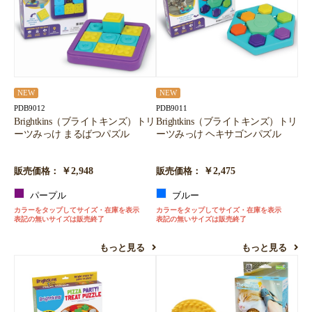
NEW
NEW
PDB9012
PDB9011
Brightkins（ブライトキンズ）トリ
Brightkins（ブライトキンズ）トリ
ーツみっけ まるばつパズル
ーツみっけ ヘキサゴンパズル
￥2,948
￥2,475
販売価格：
販売価格：
パープル
ブルー
カラーをタップしてサイズ・在庫を表示
カラーをタップしてサイズ・在庫を表示
表記の無いサイズは販売終了
表記の無いサイズは販売終了
もっと見る
もっと見る