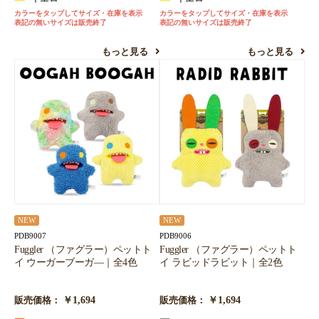
カラーをタップしてサイズ・在庫を表示
カラーをタップしてサイズ・在庫を表示
表記の無いサイズは販売終了
表記の無いサイズは販売終了
もっと見る
もっと見る
NEW
NEW
PDB9007
PDB9006
Fuggler （ファグラー）ペットト
Fuggler （ファグラー）ペットト
イ ウーガーブーガ―｜全4色
イ ラビッドラビット｜全2色
￥1,694
￥1,694
販売価格：
販売価格：