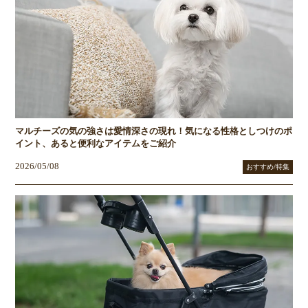
マルチーズの気の強さは愛情深さの現れ！気になる性格としつけのポ
イント、あると便利なアイテムをご紹介
2026/05/08
おすすめ/特集