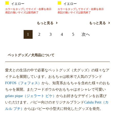
イエロー
イエロー
カラーをタップしてサイズ・在庫を表示
カラーをタップしてサイズ・在庫を表示
表記の無いサイズは販売終了
表記の無いサイズは販売終了
もっと見る
もっと見る
1
2
3
4
5
次へ
ペットグッズ／犬用品について
愛犬との生活の中で必要なペットグッズ（犬グッズ）の様々なア
イテムを展開しています。おもちゃは欧米で人気のブランド
FOFOS（フォフォス）
から、知育系おもちゃを含めた様々のおも
ちゃを展開。またフードボウルやおもちゃはオシャレで可愛い
gelato pique（ジェラート ピケ）
からお好きなデザインをお選び
いただけます。パピー向けのオリジナルブランド
Calulu Petit（カ
ルル プチ）
からはパピーや小型犬に特化したグッズを発売。