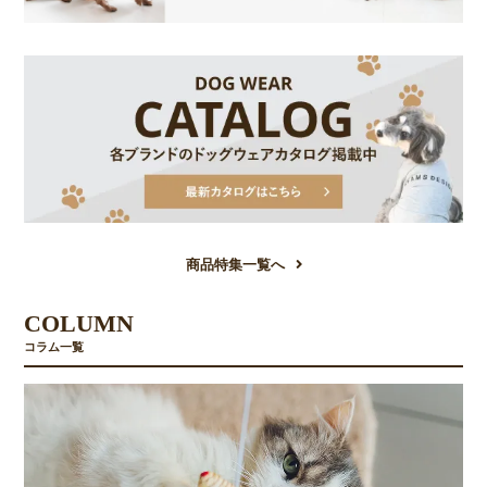
商品特集一覧へ
COLUMN
コラム一覧