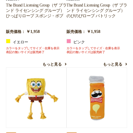
The Brand Licensing Group（ザ ブラ
The Brand Licensing Group（ザ ブラ
ンド ライセンシング グループ）
ンド ライセンシング グループ）
ひっぱりロープ スポンジ・ボブ
のびのびロープ パトリック
￥1,958
￥1,958
販売価格：
販売価格：
イエロー
ピンク
カラーをタップしてサイズ・在庫を表示
カラーをタップしてサイズ・在庫を表示
表記の無いサイズは販売終了
表記の無いサイズは販売終了
もっと見る
もっと見る