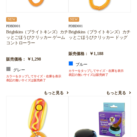
NEW
NEW
PDBD001
PDBD001
Brightkins（ブライトキンズ）カチ
Brightkins（ブライトキンズ）カチ
ッとごほうびクリッカー ゲーム
ッとごほうびクリッカー ドッグ
コントローラー
￥1,188
販売価格：
￥1,298
販売価格：
ブルー
グレー
カラーをタップしてサイズ・在庫を表示
表記の無いサイズは販売終了
カラーをタップしてサイズ・在庫を表示
表記の無いサイズは販売終了
もっと見る
もっと見る