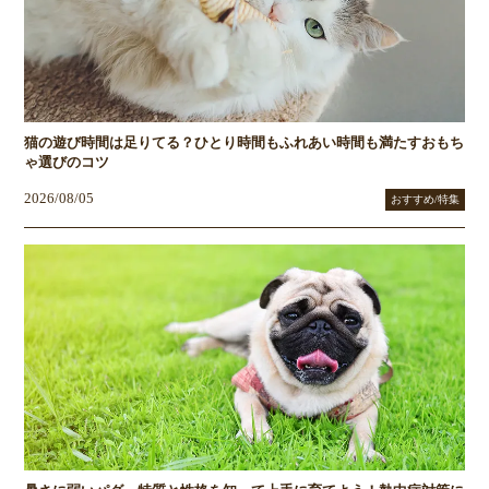
猫の遊び時間は足りてる？ひとり時間もふれあい時間も満たすおもち
ゃ選びのコツ
2026/08/05
おすすめ/特集