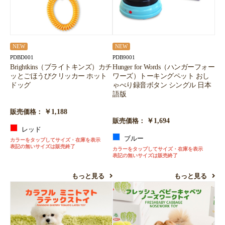
NEW
NEW
PDBD001
PDB9001
Brightkins（ブライトキンズ）カチ
Hunger for Words（ハンガーフォー
ッとごほうびクリッカー ホット
ワーズ）トーキングペット おし
ドッグ
ゃべり録音ボタン シングル 日本
語版
￥1,188
販売価格：
￥1,694
販売価格：
レッド
ブルー
カラーをタップしてサイズ・在庫を表示
表記の無いサイズは販売終了
カラーをタップしてサイズ・在庫を表示
表記の無いサイズは販売終了
もっと見る
もっと見る