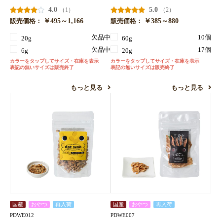
4.0
5.0
（1）
（2）
￥495～1,166
￥385～880
販売価格：
販売価格：
欠品中
10個
20g
60g
欠品中
17個
6g
20g
カラーをタップしてサイズ・在庫を表示
カラーをタップしてサイズ・在庫を表示
表記の無いサイズは販売終了
表記の無いサイズは販売終了
もっと見る
もっと見る
お買い物を続ける
カートへ進む
国産
おやつ
再入荷
国産
おやつ
再入荷
PDWE012
PDWE007