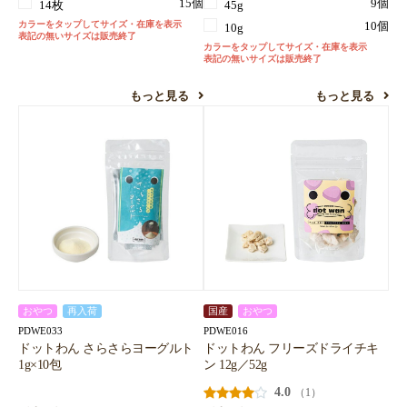
15個
9個
14枚
45g
カラーをタップしてサイズ・在庫を表示
10個
10g
表記の無いサイズは販売終了
カラーをタップしてサイズ・在庫を表示
表記の無いサイズは販売終了
もっと見る
もっと見る
おやつ
再入荷
国産
おやつ
PDWE033
PDWE016
ドットわん さらさらヨーグルト
ドットわん フリーズドライチキ
1g×10包
ン 12g／52g
4.0
（1）