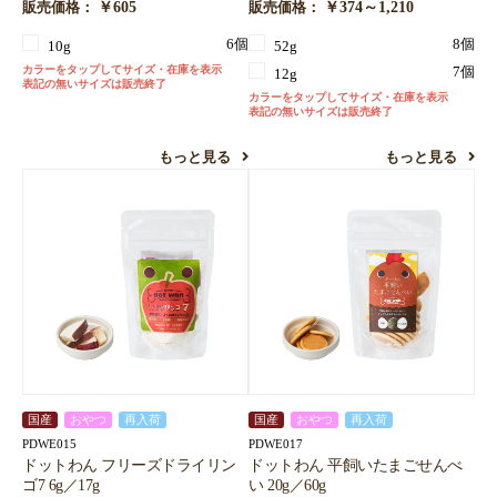
￥605
￥374～1,210
販売価格：
販売価格：
6個
8個
10g
52g
カラーをタップしてサイズ・在庫を表示
7個
12g
表記の無いサイズは販売終了
カラーをタップしてサイズ・在庫を表示
表記の無いサイズは販売終了
もっと見る
もっと見る
国産
おやつ
再入荷
国産
おやつ
再入荷
PDWE015
PDWE017
ドットわん フリーズドライリン
ドットわん 平飼いたまごせんべ
ゴ7 6g／17g
い 20g／60g