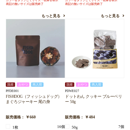
カラーをタップしてサイズ・在庫を表示
カラーをタップしてサイズ・在庫を表示
表記の無いサイズは販売終了
表記の無いサイズは販売終了
もっと見る
もっと見る
国産
おやつ
再入荷
国産
おやつ
再入荷
PFDE001
PDWE027
FISHDOG（フィッシュドッグ）
ドットわん クッキー ブルーベリ
まぐろジャーキー 尾の身
ー 50g
￥660
￥484
販売価格：
販売価格：
16個
7個
1枚
50g