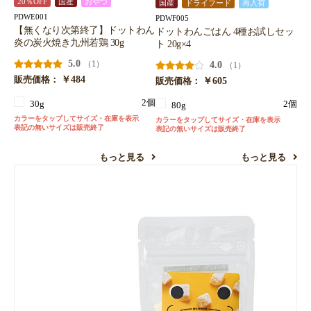
20％OFF
国産
おやつ
国産
ドライフード
再入荷
PDWE001
PDWF005
【無くなり次第終了】ドットわん
ドットわんごはん 4種お試しセッ
炎の炭火焼き九州若鶏 30g
ト 20g×4
5.0
（1）
4.0
（1）
￥484
販売価格：
￥605
販売価格：
2個
30g
2個
80g
カラーをタップしてサイズ・在庫を表示
カラーをタップしてサイズ・在庫を表示
表記の無いサイズは販売終了
表記の無いサイズは販売終了
もっと見る
もっと見る