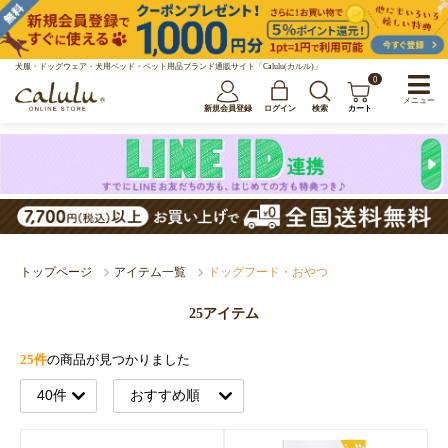
犬服・ドッグウェア・犬用ベッド・ペット用品ブランド通販サイト「Calulu(カルル)」
0
メニュー
新規会員登録
ログイン
検索
カート
トップページ
アイテム一覧
ドッグフード・おやつ
25アイテム
25件
の商品が見つかりました