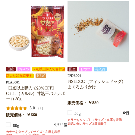
国産
おやつ
2点以上購入で合計金
国産
おやつ
再入荷
PFDE004
額より20％OFF！
NEW
FISHDOG（フィッシュドッグ）
PCAE001
まぐろふりかけ
【2点以上購入で20％OFF】
Calulu（カルル）甘熟王バナナボ
ーロ 80g
￥880
販売価格：
5.0
（1）
6個
50g
￥660
販売価格：
カラーをタップしてサイズ・在庫を表示
表記の無いサイズは販売終了
9,533個
80g
カラーをタップしてサイズ・在庫を表示