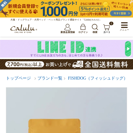
犬服・ドッグウェア・犬用ベッド・ペット用品ブランド通販サイト「Calulu(カルル)」
0
メニュー
新規会員登録
ログイン
検索
カート
トップページ
ブランド一覧
FISHDOG（フィッシュドッグ）