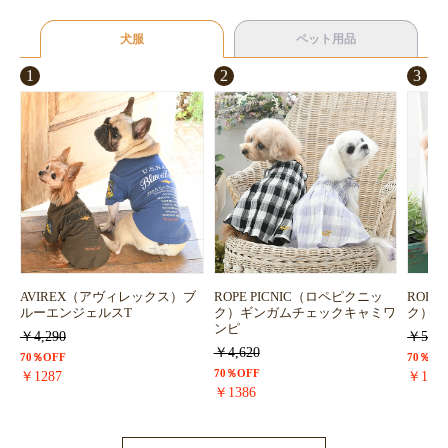
犬服
ペット用品
1
2
3
AVIREX（アヴィレックス）ブ
ROPE PICNIC（ロペピクニッ
ROPE
ルーエンジェルスT
ク）ギンガムチェックキャミワ
ク）浴
ンピ
￥4,290
￥5,72
￥4,620
70％OFF
70％OF
70％OFF
￥1287
￥171
￥1386