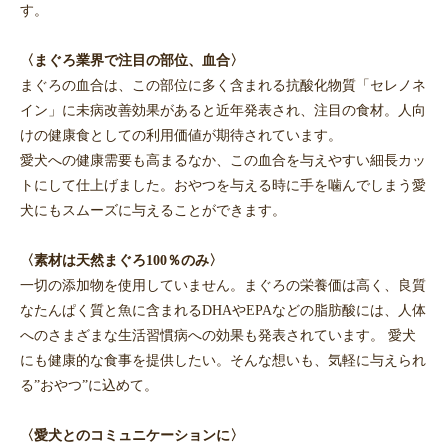
す。
〈まぐろ業界で注目の部位、血合〉
まぐろの血合は、この部位に多く含まれる抗酸化物質「セレノネ
イン」に未病改善効果があると近年発表され、注目の食材。人向
けの健康食としての利用価値が期待されています。
愛犬への健康需要も高まるなか、この血合を与えやすい細長カッ
トにして仕上げました。おやつを与える時に手を噛んでしまう愛
犬にもスムーズに与えることができます。
〈素材は天然まぐろ100％のみ〉
一切の添加物を使用していません。まぐろの栄養価は高く、良質
なたんぱく質と魚に含まれるDHAやEPAなどの脂肪酸には、人体
へのさまざまな生活習慣病への効果も発表されています。 愛犬
にも健康的な食事を提供したい。そんな想いも、気軽に与えられ
る”おやつ”に込めて。
〈愛犬とのコミュニケーションに〉