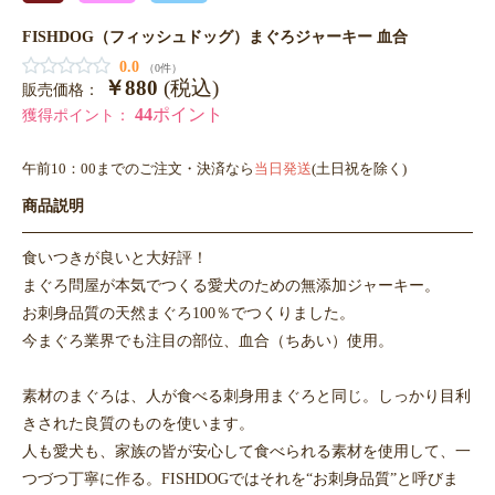
FISHDOG（フィッシュドッグ）まぐろジャーキー 血合
0.0
（0件）
￥880
(税込)
販売価格：
44
ポイント
獲得ポイント：
午前10：00までのご注文・決済なら
当日発送
(土日祝を除く)
商品説明
食いつきが良いと大好評！
まぐろ問屋が本気でつくる愛犬のための無添加ジャーキー。
お刺身品質の天然まぐろ100％でつくりました。
今まぐろ業界でも注目の部位、血合（ちあい）使用。
素材のまぐろは、人が食べる刺身用まぐろと同じ。しっかり目利
きされた良質のものを使います。
人も愛犬も、家族の皆が安心して食べられる素材を使用して、一
つづつ丁寧に作る。FISHDOGではそれを“お刺身品質”と呼びま