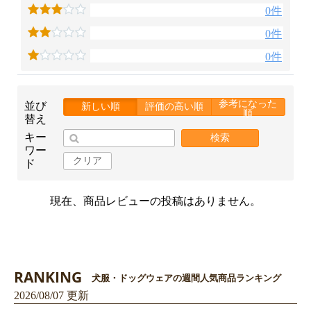
0件
0件
0件
参考になった
並び
新しい順
評価の高い順
順
替え
キー
検索
ワー
クリア
ド
お買い物を続ける
カートへ進む
現在、商品レビューの投稿はありません。
RANKING
犬服・ドッグウェアの週間人気商品ランキング
2026/08/07 更新