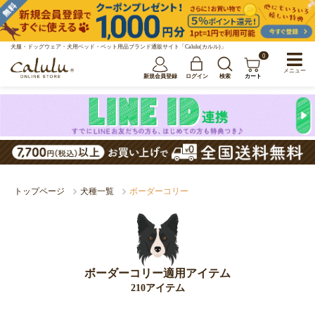
犬服・ドッグウェア・犬用ベッド・ペット用品ブランド通販サイト「Calulu(カルル)」
0
メニュー
新規会員登録
ログイン
検索
カート
トップページ
犬種一覧
ボーダーコリー
ボーダーコリー適用アイテム
210アイテム