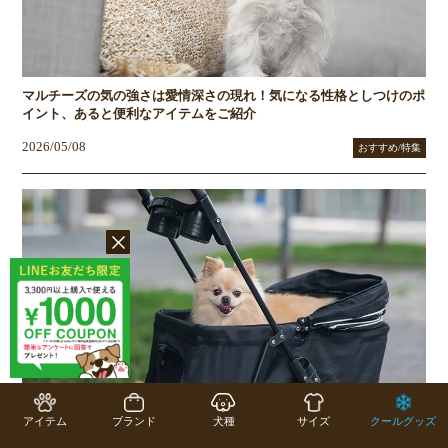
マルチーズの気の強さは愛情深さの現れ！気になる性格としつけのポ
イント、あると便利なアイテムをご紹介
2026/05/08
おすすめ/特集
ペットカートは暑さ対策にも便利！犬・猫の夏のお散歩・お出かけに
アイテム
ブランド
犬種
サイズ
クールグッズ
役立つ活用法