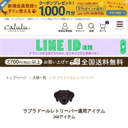
犬服・ドッグウェア・犬用ベッド・ペット用品ブランド通販サイト「Calulu(カルル)」
0
メニュー
新規会員登録
ログイン
検索
カート
トップページ
犬種一覧
ラブラドールレトリーバー
ラブラドールレトリーバー適用アイテム
160アイテム