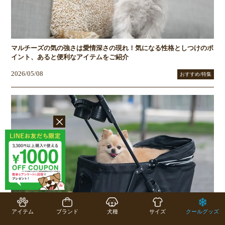
マルチーズの気の強さは愛情深さの現れ！気になる性格としつけのポ
イント、あると便利なアイテムをご紹介
2026/05/08
おすすめ/特集
ペットカートは暑さ対策にも便利！犬・猫の夏のお散歩・お出かけに
アイテム
ブランド
犬種
サイズ
クールグッズ
役立つ活用法