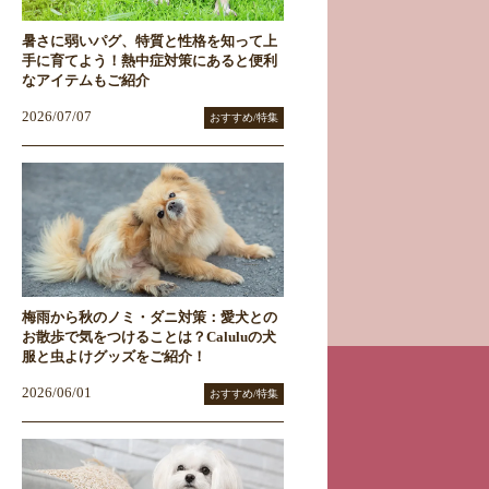
暑さに弱いパグ、特質と性格を知って上
手に育てよう！熱中症対策にあると便利
なアイテムもご紹介
2026/07/07
おすすめ/特集
梅雨から秋のノミ・ダニ対策：愛犬との
お散歩で気をつけることは？Caluluの犬
服と虫よけグッズをご紹介！
2026/06/01
おすすめ/特集