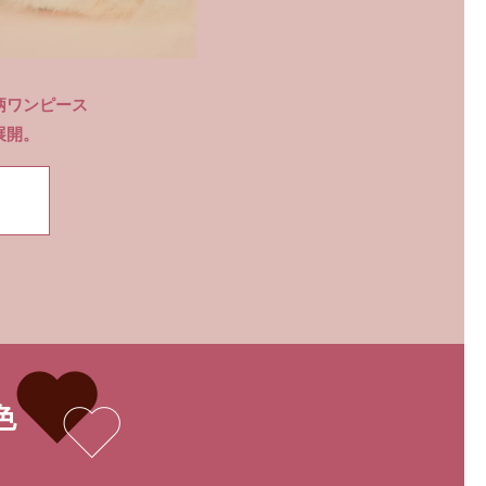
柄ワンピース
展開。
色