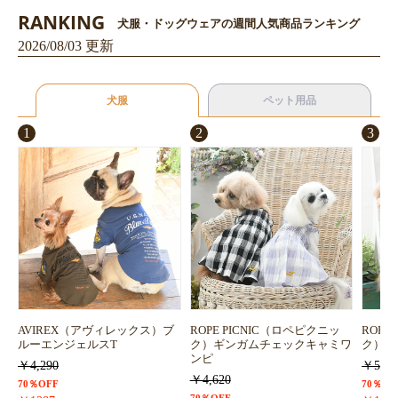
RANKING
犬服・ドッグウェアの週間人気商品ランキング
2026/08/03 更新
犬服
ペット用品
1
2
3
AVIREX（アヴィレックス）ブ
ROPE PICNIC（ロペピクニッ
ROPE
ルーエンジェルスT
ク）ギンガムチェックキャミワ
ク）浴
ンピ
￥4,290
￥5,72
￥4,620
70％OFF
70％OF
70％OFF