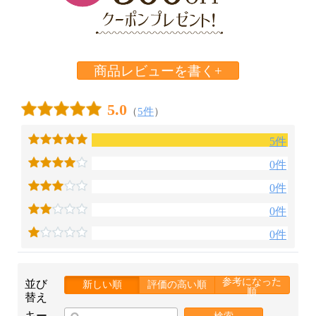
商品レビューを書く+
5.0
（
5件
）
5件
0件
0件
0件
0件
参考になった
並び
新しい順
評価の高い順
順
替え
キー