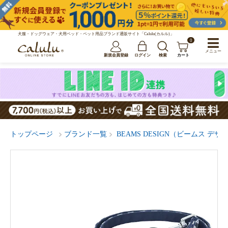
犬服・ドッグウェア・犬用ベッド・ペット用品ブランド通販サイト「Calulu(カルル)」
0
メニュー
新規会員登録
ログイン
検索
カート
トップページ
ブランド一覧
BEAMS DESIGN（ビームス デザ