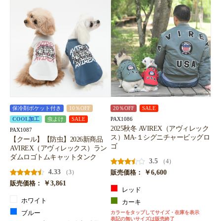
保冷剤ポケット付き
10％OFF
20％OFF
SALE
PAX1086
COOL加工
虫よけ
SALE
2025秋冬 AVIREX（アヴィレック
PAX1087
ス）MA-１シグニチャービッグロ
【クール】【防虫】2026新商品
ゴ
AVIREX（アヴィレックス）ラン
ダムロゴトムキャットタンク
3.5
（4）
4.33
￥6,600
（3）
販売価格：
￥3,861
販売価格：
レッド
ホワイト
カーキ
ブルー
カラーをタップしてサイズ・在庫を表示
表記の無いサイズは販売終了