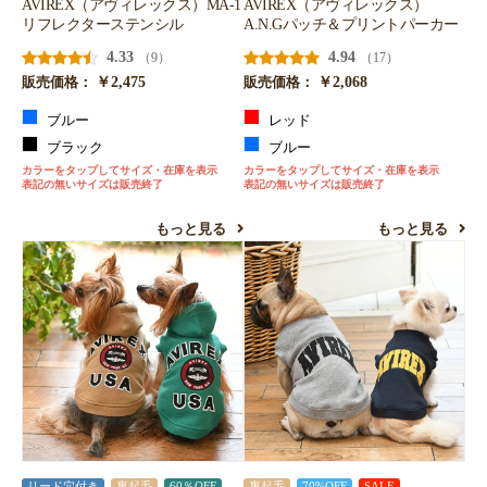
AVIREX（アヴィレックス）MA-1
AVIREX（アヴィレックス）
リフレクターステンシル
A.N.Gパッチ＆プリントパーカー
4.33
4.94
（9）
（17）
￥2,475
￥2,068
販売価格：
販売価格：
ブルー
レッド
ブラック
ブルー
カラーをタップしてサイズ・在庫を表示
カラーをタップしてサイズ・在庫を表示
表記の無いサイズは販売終了
表記の無いサイズは販売終了
もっと見る
もっと見る
リード穴付き
裏起毛
60％OFF
裏起毛
70%OFF
SALE