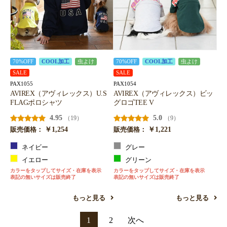
70%OFF
COOL加工
虫よけ
70%OFF
COOL加工
虫よけ
SALE
SALE
PAX1055
PAX1054
AVIREX（アヴィレックス）U.S
AVIREX（アヴィレックス）ビッ
FLAGポロシャツ
グロゴTEE V
4.95
5.0
（19）
（9）
￥1,254
￥1,221
販売価格：
販売価格：
ネイビー
グレー
イエロー
グリーン
カラーをタップしてサイズ・在庫を表示
カラーをタップしてサイズ・在庫を表示
表記の無いサイズは販売終了
表記の無いサイズは販売終了
もっと見る
もっと見る
1
2
次へ