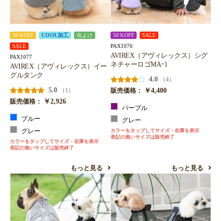
30％OFF
COOL加工
虫よけ
50％OFF
SALE
PAX1076
SALE
AVIREX（アヴィレックス）シグ
PAX1077
ネチャーロゴMAｰ1
AVIREX（アヴィレックス）イー
グルタンク
4.0
（4）
5.0
￥4,400
（1）
販売価格：
￥2,926
販売価格：
パープル
ブルー
グレー
グレー
カラーをタップしてサイズ・在庫を表示
表記の無いサイズは販売終了
カラーをタップしてサイズ・在庫を表示
表記の無いサイズは販売終了
もっと見る
もっと見る