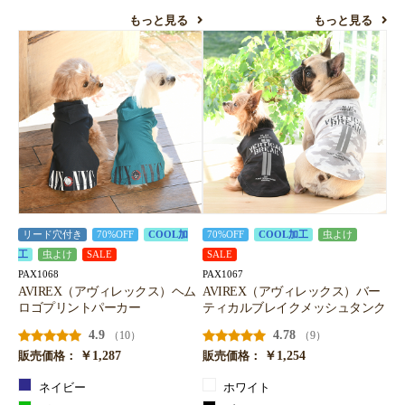
もっと見る
もっと見る
リード穴付き
70%OFF
COOL加
70%OFF
COOL加工
虫よけ
工
虫よけ
SALE
SALE
PAX1068
PAX1067
AVIREX（アヴィレックス）ヘム
AVIREX（アヴィレックス）バー
ロゴプリントパーカー
ティカルブレイクメッシュタンク
4.9
4.78
（10）
（9）
￥1,287
￥1,254
販売価格：
販売価格：
ネイビー
ホワイト