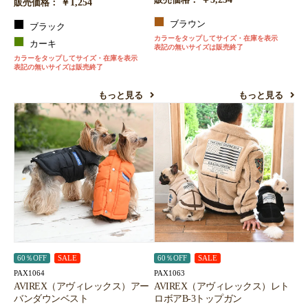
販売価格：
￥1,254
販売価格：
お買い物を続ける
カートへ進む
ブラウン
ブラック
カラーをタップしてサイズ・在庫を表示
カーキ
表記の無いサイズは販売終了
カラーをタップしてサイズ・在庫を表示
表記の無いサイズは販売終了
もっと見る
もっと見る
60％OFF
SALE
60％OFF
SALE
PAX1064
PAX1063
AVIREX（アヴィレックス）アー
AVIREX（アヴィレックス）レト
バンダウンベスト
ロボアB-3トップガン