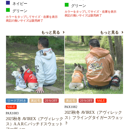
ネイビー
グリーン
グリーン
カラーをタップしてサイズ・在庫を表示
表記の無いサイズは販売終了
カラーをタップしてサイズ・在庫を表示
表記の無いサイズは販売終了
もっと見る
もっと見る
リード穴付き
裏起毛
20％OFF
裏起毛
20％OFF
SALE
PAX1082
SALE
2025秋冬 AVIREX（アヴィレック
PAX1083
ス）フライングタイガースウェッ
2025秋冬 AVIREX（アヴィレック
ト
ス）A.A.R.C.パッチドスウェット