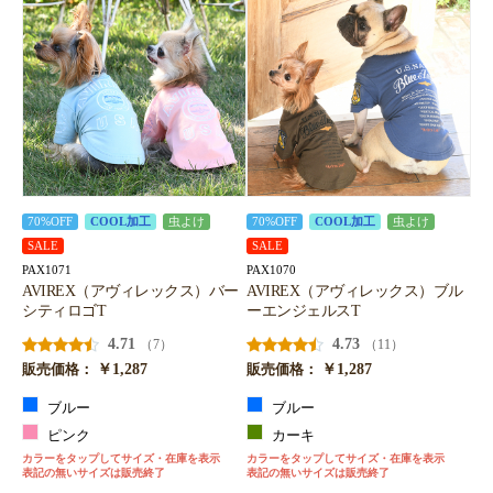
70%OFF
COOL加工
虫よけ
70%OFF
COOL加工
虫よけ
SALE
SALE
PAX1071
PAX1070
AVIREX（アヴィレックス）バー
AVIREX（アヴィレックス）ブル
シティロゴT
ーエンジェルスT
4.71
4.73
（7）
（11）
￥1,287
￥1,287
販売価格：
販売価格：
ブルー
ブルー
ピンク
カーキ
カラーをタップしてサイズ・在庫を表示
カラーをタップしてサイズ・在庫を表示
表記の無いサイズは販売終了
表記の無いサイズは販売終了