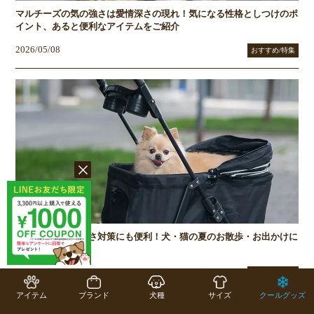
マルチーズの気の強さは愛情深さの現れ！気になる性格としつけのポ
イント、あると便利なアイテムをご紹介
2026/05/08
おすすめ/特集
ペットカートは暑さ対策にも便利！犬・猫の夏のお散歩・お出かけに
役立つ活用法
2026/04/01
おすすめ/特集
アイテム
ブランド
犬種
サイズ
クールグッズ
お役立ちコラム一覧へ