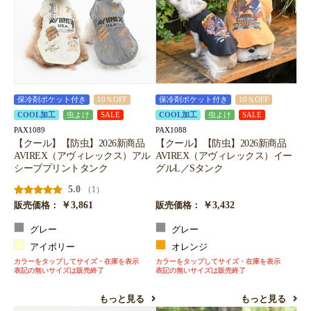
保冷剤ポケット付き
10％OFF
保冷剤ポケット付き
10％OFF
COOL加工
虫よけ
SALE
COOL加工
虫よけ
SALE
PAX1089
PAX1088
【クール】【防虫】2026新商品
【クール】【防虫】2026新商品
AVIREX（アヴィレックス）アル
AVIREX（アヴィレックス）イー
シーブプリントタンク
グルL／Sタンク
5.0
（1）
￥3,861
￥3,432
販売価格：
販売価格：
グレー
グレー
アイボリー
オレンジ
カラーをタップしてサイズ・在庫を表示
カラーをタップしてサイズ・在庫を表示
表記の無いサイズは販売終了
表記の無いサイズは販売終了
もっと見る
もっと見る