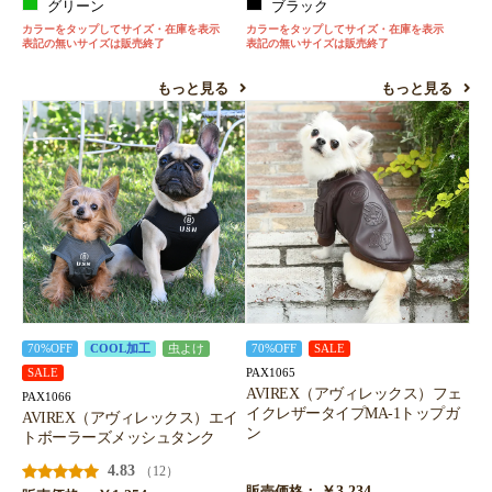
グリーン
ブラック
カラーをタップしてサイズ・在庫を表示
カラーをタップしてサイズ・在庫を表示
表記の無いサイズは販売終了
表記の無いサイズは販売終了
もっと見る
もっと見る
70%OFF
COOL加工
虫よけ
70%OFF
SALE
PAX1065
SALE
AVIREX（アヴィレックス）フェ
PAX1066
イクレザータイプMA-1トップガ
AVIREX（アヴィレックス）エイ
ン
トボーラーズメッシュタンク
4.83
（12）
￥3,234