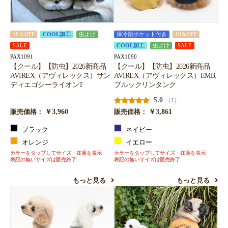
10％OFF
COOL加工
虫よけ
保冷剤ポケット付き
10％OFF
SALE
COOL加工
虫よけ
SALE
PAX1091
PAX1090
【クール】【防虫】2026新商品
【クール】【防虫】2026新商品
AVIREX（アヴィレックス）サン
AVIREX（アヴィレックス）EMB.
ディエゴシーライオンT
ブルックリンタンク
5.0
（1）
￥3,960
￥3,861
販売価格：
販売価格：
ブラック
ネイビー
オレンジ
イエロー
カラーをタップしてサイズ・在庫を表示
カラーをタップしてサイズ・在庫を表示
表記の無いサイズは販売終了
表記の無いサイズは販売終了
もっと見る
もっと見る