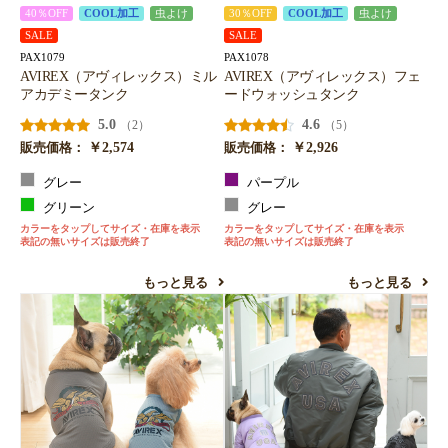
40％OFF
COOL加工
虫よけ
30％OFF
COOL加工
虫よけ
SALE
SALE
PAX1079
PAX1078
AVIREX（アヴィレックス）ミル
AVIREX（アヴィレックス）フェ
アカデミータンク
ードウォッシュタンク
5.0
4.6
（2）
（5）
￥2,574
￥2,926
販売価格：
販売価格：
グレー
パープル
グリーン
グレー
カラーをタップしてサイズ・在庫を表示
カラーをタップしてサイズ・在庫を表示
表記の無いサイズは販売終了
表記の無いサイズは販売終了
もっと見る
もっと見る