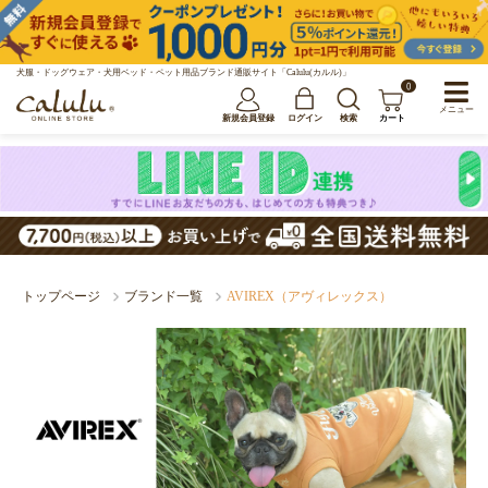
犬服・ドッグウェア・犬用ベッド・ペット用品ブランド通販サイト「Calulu(カルル)」
0
メニュー
新規会員登録
ログイン
検索
カート
トップページ
ブランド一覧
AVIREX（アヴィレックス）