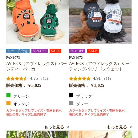
リード穴付き
50％OFF
SALE
50％OFF
SALE
PAX1073
PAX1072
AVIREX（アヴィレックス）バー
AVIREX（アヴィレックス）シー
シティーパーカー
ティングパッチドスウェット
4.75
4.91
（12）
（11）
￥3,025
￥3,025
販売価格：
販売価格：
グリーン
ブラック
オレンジ
グレー
カラーをタップしてサイズ・在庫を表示
カラーをタップしてサイズ・在庫を表示
表記の無いサイズは販売終了
表記の無いサイズは販売終了
もっと見る
もっと見る