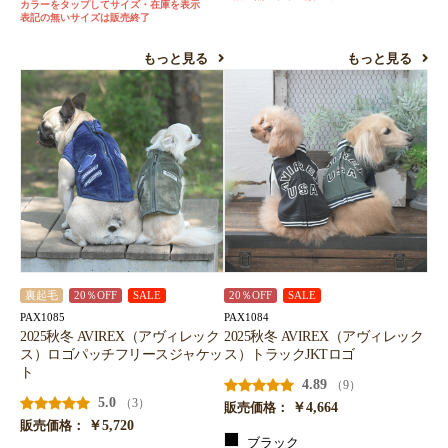
カラーをタップしてサイズ・在庫を表示
表記の無いサイズは販売終了
もっと見る
もっと見る
裏起毛
20％OFF
SALE
20％OFF
SALE
PAX1085
PAX1084
2025秋冬 AVIREX（アヴィレック
2025秋冬 AVIREX（アヴィレック
ス）ロゴパッチフリースジャケッ
ス）トラックJKTロゴ
ト
4.89
（9）
5.0
（3）
￥4,664
販売価格：
￥5,720
販売価格：
ブラック