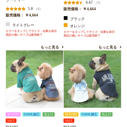
フーディー
4.67
（3）
5.0
￥4,664
（4）
販売価格：
￥4,664
販売価格：
ブラック
ライトグレー
オレンジ
カラーをタップしてサイズ・在庫を表示
カラーをタップしてサイズ・在庫を表示
表記の無いサイズは販売終了
表記の無いサイズは販売終了
もっと見る
もっと見る
40％OFF
COOL加工
虫よけ
30％OFF
COOL加工
虫よけ
SALE
SALE
PAX1081
PAX1080