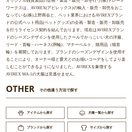
オリジナル雑貨製品の企画・製造・販売・卸を行う(株)トレード
ワークスは、AVIREX(アビレックス)の輸入・販売・卸売をおこ
なっている(株)上野商会と、ペット業界におけるAVIREXブラン
ドの公式ペット用品(ペットグッズ)の企画・製造・販売・卸販売
を行うライセンス契約を結んでおります。現在はAVIREXブラン
ドのシーズンデザインを使用したクールでかっこいい犬の洋服、
リード・首輪・ハーネス(胴輪)、マナーベルト、猫用品（猫首
輪）を展開しております。ブランドのシーズンデザインを使用す
ることにより、オーナー様と愛犬とのお揃いコーデをしてより楽
しむことができるようになりました。AVIREXを象徴する
AVIREX MA-1の犬服は見逃せません。
OTHER
その他違う方法で探す
アイテムから探す
犬種一覧から探す
サイズから探す
ブランドから探す