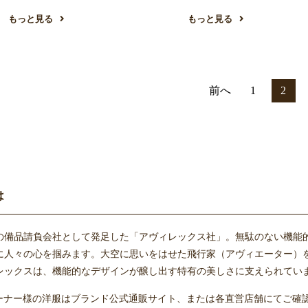
もっと見る
もっと見る
前へ
1
2
は
空軍の備品請負会社として発足した「アヴィレックス社」。無駄のない機
に人々の心を掴みます。大空に思いをはせた飛行家（アヴィエーター）
レックスは、機能的なデザインが醸し出す特有の美しさに支えられてい
のオーナー様の洋服はブランド公式通販サイト、または各直営店舗にてご確