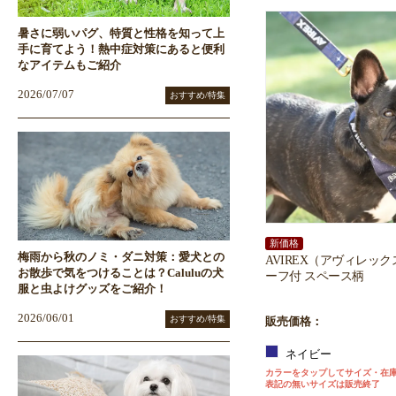
暑さに弱いパグ、特質と性格を知って上
手に育てよう！熱中症対策にあると便利
なアイテムもご紹介
2026/07/07
おすすめ/特集
新価格
梅雨から秋のノミ・ダニ対策：愛犬との
AVIREX（アヴィレッ
お散歩で気をつけることは？Caluluの犬
ーフ付 スペース柄
服と虫よけグッズをご紹介！
2026/06/01
おすすめ/特集
販売価格：
ネイビー
カラーをタップしてサイズ・在
表記の無いサイズは販売終了