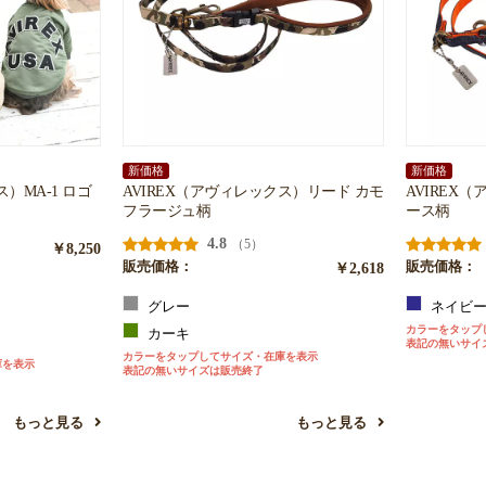
新価格
新価格
）MA-1 ロゴ
AVIREX（アヴィレックス）リード カモ
AVIREX
フラージュ柄
ース柄
4.8
（5）
￥8,250
販売価格：
￥2,618
販売価格：
グレー
ネイビ
カラーをタップ
カーキ
表記の無いサイ
カラーをタップしてサイズ・在庫を表示
庫を表示
表記の無いサイズは販売終了
もっと見る
もっと見る