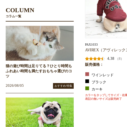
COLUMN
コラム一覧
PAX1033
AVIREX（アヴィレックス
4.38
（8）
販売価格：
猫の遊び時間は足りてる？ひとり時間も
ふれあい時間も満たすおもちゃ選びのコ
ワインレッド
ツ
ブラック
2026/08/05
おすすめ/特集
カーキ
カラーをタップしてサイズ・在
表記の無いサイズは販売終了