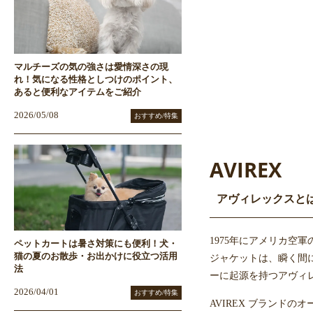
マルチーズの気の強さは愛情深さの現
れ！気になる性格としつけのポイント、
あると便利なアイテムをご紹介
2026/05/08
おすすめ/特集
AVIREX
アヴィレックスと
1975年にアメリカ
ペットカートは暑さ対策にも便利！犬・
猫の夏のお散歩・お出かけに役立つ活用
ジャケットは、瞬く間
法
ーに起源を持つアヴィ
2026/04/01
おすすめ/特集
AVIREX ブランド