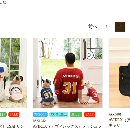
した
前へ
1
2
PAX5001
よけ
SALE
70%OFF
COOL加工
虫よけ
SALE
AVIREX
PAX1052
キャリート
ス）USAFサン
AVIREX（アヴィレックス）メッシュフ