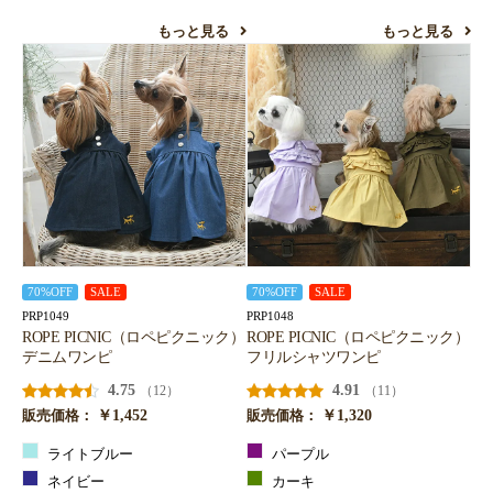
もっと見る
もっと見る
70%OFF
SALE
70%OFF
SALE
PRP1049
PRP1048
ROPE PICNIC（ロペピクニック）
ROPE PICNIC（ロペピクニック）
デニムワンピ
フリルシャツワンピ
4.75
4.91
（12）
（11）
￥1,452
￥1,320
販売価格：
販売価格：
ライトブルー
パープル
ネイビー
カーキ