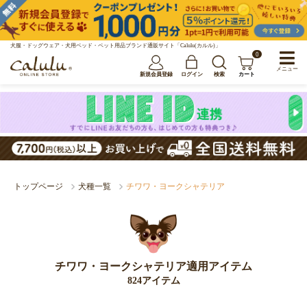
犬服・ドッグウェア・犬用ベッド・ペット用品ブランド通販サイト「Calulu(カルル)」
0
メニュー
新規会員登録
ログイン
検索
カート
トップページ
犬種一覧
チワワ・ヨークシャテリア
チワワ・ヨークシャテリア適用アイテム
824アイテム