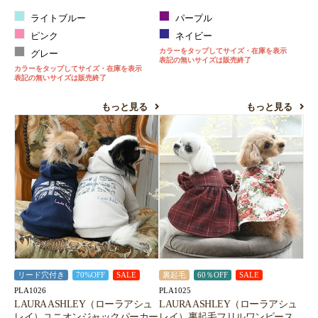
ライトブルー
パープル
ピンク
ネイビー
カラーをタップしてサイズ・在庫を表示
グレー
表記の無いサイズは販売終了
カラーをタップしてサイズ・在庫を表示
表記の無いサイズは販売終了
もっと見る
もっと見る
リード穴付き
70%OFF
SALE
裏起毛
60％OFF
SALE
PLA1026
PLA1025
LAURA ASHLEY（ローラアシュ
LAURA ASHLEY（ローラアシュ
レイ）ユニオンジャックパーカー
レイ）裏起毛フリルワンピース