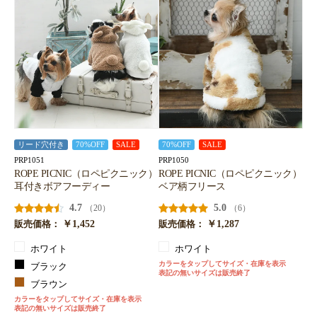
リード穴付き
70%OFF
SALE
70%OFF
SALE
PRP1051
PRP1050
ROPE PICNIC（ロペピクニック）
ROPE PICNIC（ロペピクニック）
耳付きボアフーディー
ベア柄フリース
4.7
5.0
（20）
（6）
￥1,452
￥1,287
販売価格：
販売価格：
ホワイト
ホワイト
カラーをタップしてサイズ・在庫を表示
ブラック
表記の無いサイズは販売終了
ブラウン
カラーをタップしてサイズ・在庫を表示
表記の無いサイズは販売終了