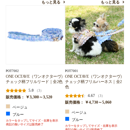
もっと見る
もっと見る
お買い物を続ける
カートへ進む
POT7002
POT7001
ONE OCTAVE（ワンオクターヴ）
ONE OCTAVE（ワンオクターヴ）
チェック柄フリルリード｜全2色
チェック柄フリルハーネス｜全2
色
5.0
（3）
4.67
（3）
￥3,300～3,520
販売価格：
￥4,730～5,060
販売価格：
ベージュ
ベージュ
ブルー
ブルー
カラーをタップしてサイズ・在庫を表示
表記の無いサイズは販売終了
カラーをタップしてサイズ・在庫を表示
表記の無いサイズは販売終了