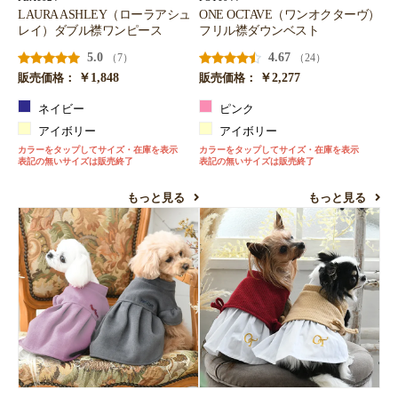
LAURA ASHLEY（ローラアシュ
ONE OCTAVE（ワンオクターヴ）
レイ）ダブル襟ワンピース
フリル襟ダウンベスト
5.0
4.67
（7）
（24）
￥1,848
￥2,277
販売価格：
販売価格：
ネイビー
ピンク
アイボリー
アイボリー
カラーをタップしてサイズ・在庫を表示
カラーをタップしてサイズ・在庫を表示
表記の無いサイズは販売終了
表記の無いサイズは販売終了
もっと見る
もっと見る