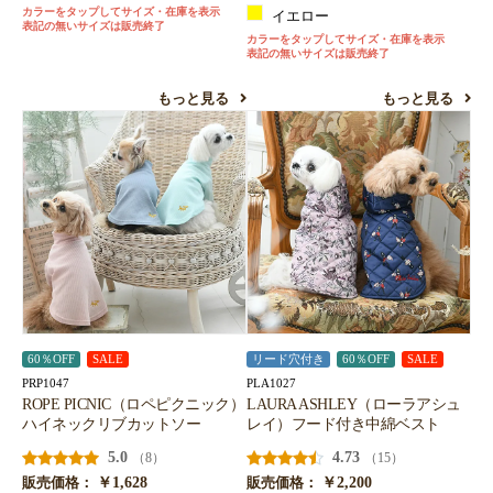
カラーをタップしてサイズ・在庫を表示
イエロー
表記の無いサイズは販売終了
カラーをタップしてサイズ・在庫を表示
表記の無いサイズは販売終了
もっと見る
もっと見る
60％OFF
SALE
リード穴付き
60％OFF
SALE
PRP1047
PLA1027
ROPE PICNIC（ロペピクニック）
LAURA ASHLEY（ローラアシュ
ハイネックリブカットソー
レイ）フード付き中綿ベスト
5.0
4.73
（8）
（15）
￥1,628
￥2,200
販売価格：
販売価格：