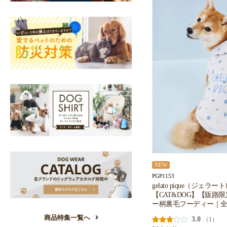
NEW
PGP1153
gelato pique（ジェラ
【CAT&DOG】【販路
ー柄裏毛フーディー｜全
商品特集一覧へ
3.0
（1）