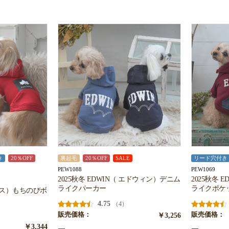
き
20％OFF
裏起毛
20％OFF
SALE
リード穴付き
PEW1088
PEW1069
2025秋冬 EDWIN（ エドウィン）デニム
2025秋冬 
ライクパーカー
ライクポケ
ロゴス）もちのびボ
4.75
（4）
販売価格：
￥3,256
販売価格：
￥3,344