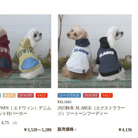
裏起毛
20％OFF
SALE
リード穴付き
20％OFF
SALE
PXL1065
EDWIN（ エドウィン）デニム
2025秋冬 XLARGE（エクストララー
ット付パーカー
ジ）ツートーンフーディー
4.75
（4）
￥3,520～5,280
販売価格：
￥4,136