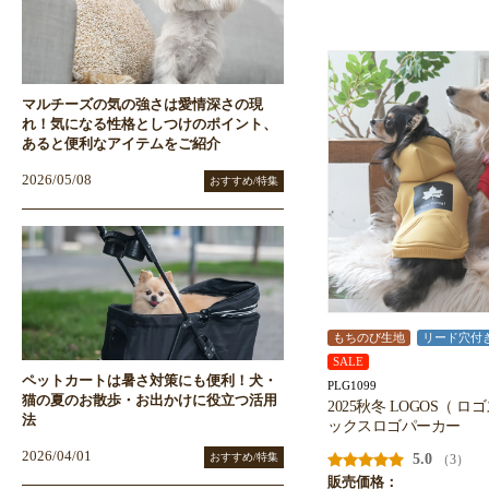
マルチーズの気の強さは愛情深さの現
れ！気になる性格としつけのポイント、
あると便利なアイテムをご紹介
2026/05/08
おすすめ/特集
もちのび生地
リード穴付
SALE
ペットカートは暑さ対策にも便利！犬・
PLG1099
猫の夏のお散歩・お出かけに役立つ活用
2025秋冬 LOGOS（ 
法
ックスロゴパーカー
2026/04/01
おすすめ/特集
5.0
（3）
販売価格：