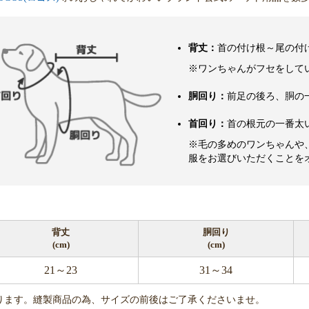
背丈：
首の付け根～尾の付
※ワンちゃんがフセをして
胴回り：
前足の後ろ、胴の
首回り：
首の根元の一番太
※毛の多めのワンちゃんや
服をお選びいただくことを
背丈
胴回り
(cm)
(cm)
21～23
31～34
ります。縫製商品の為、サイズの前後はご了承くださいませ。