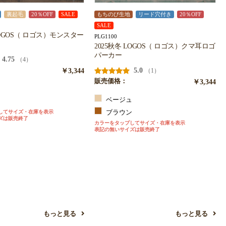
裏起毛
20％OFF
SALE
もちのび生地
リード穴付き
20％OFF
SALE
LOGOS（ ロゴス）モンスター
PLG1100
2025秋冬 LOGOS（ ロゴス）クマ耳ロゴ
パーカー
4.75
（4）
￥3,344
5.0
（1）
販売価格：
￥3,344
ベージュ
ジ
してサイズ・在庫を表示
ブラウン
ズは販売終了
カラーをタップしてサイズ・在庫を表示
表記の無いサイズは販売終了
もっと見る
もっと見る