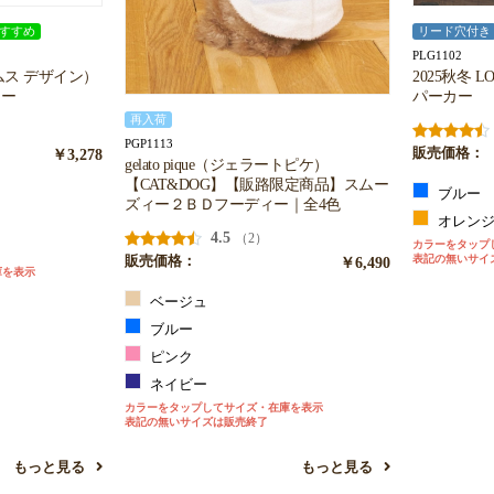
すすめ
リード穴付き
PLG1102
ームス デザイン）
2025秋冬 
カー
パーカー
再入荷
PGP1113
￥3,278
販売価格：
gelato pique（ジェラートピケ）
【CAT&DOG】【販路限定商品】スムー
ブルー
ズィー２ＢＤフーディー｜全4色
オレン
4.5
（2）
カラーをタップ
表記の無いサイ
販売価格：
￥6,490
庫を表示
ベージュ
ブルー
ピンク
ネイビー
カラーをタップしてサイズ・在庫を表示
表記の無いサイズは販売終了
もっと見る
もっと見る