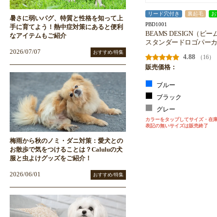
リード穴付き
裏起毛
お
暑さに弱いパグ、特質と性格を知って上
PBD1001
手に育てよう！熱中症対策にあると便利
BEAMS DESIGN（ビ
なアイテムもご紹介
スタンダードロゴパー
2026/07/07
おすすめ/特集
4.88
（16）
販売価格：
ブルー
ブラック
グレー
カラーをタップしてサイズ・在
表記の無いサイズは販売終了
梅雨から秋のノミ・ダニ対策：愛犬との
お散歩で気をつけることは？Caluluの犬
服と虫よけグッズをご紹介！
2026/06/01
おすすめ/特集