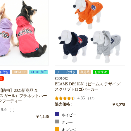
ト付き
10％OFF
COOL加工
リード穴付き
裏起毛
おすすめ
PBD1002
LE
BEAMS DESIGN（ビームス デザイン）
スクリプトロゴパーカー
防虫】2026新商品 X-
ックスガール）プラネットハー
4.35
（17）
クフーディー
販売価格：
￥3,278
5.0
（1）
ネイビー
￥4,136
グレー
オレンジ