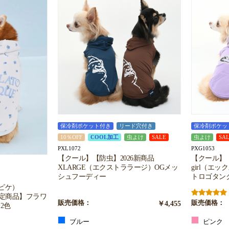
保冷剤ポケット付き
リード穴付き
保冷剤ポケッ
10％OFF
COOL加工
虫よけ
SALE
虫よけ
SA
PXL1072
PXG1053
【クール】【防虫】2026新商品
【クール】【
XLARGE（エクストララージ）OGメッ
girl（エ
シュフーディー
トロゴタン
ートピケ）
限定商品】フラワ
販売価格：
￥4,455
販売価格：
2色
ブルー
ピンク