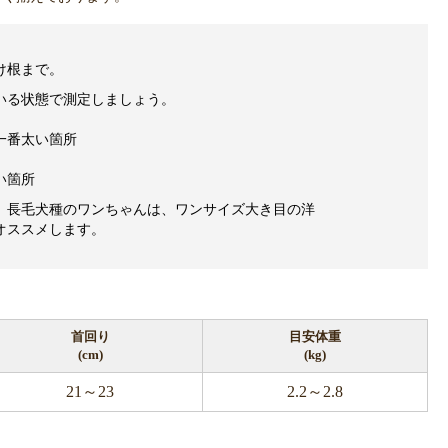
け根まで。
いる状態で測定しましょう。
一番太い箇所
い箇所
、長毛犬種のワンちゃんは、ワンサイズ大き目の洋
オススメします。
首回り
目安体重
(cm)
(kg)
21～23
2.2～2.8