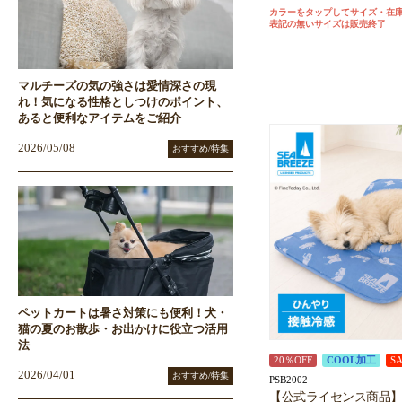
カラーをタップしてサイズ・在
表記の無いサイズは販売終了
マルチーズの気の強さは愛情深さの現
れ！気になる性格としつけのポイント、
あると便利なアイテムをご紹介
2026/05/08
おすすめ/特集
ペットカートは暑さ対策にも便利！犬・
猫の夏のお散歩・お出かけに役立つ活用
法
20％OFF
COOL加工
S
2026/04/01
おすすめ/特集
PSB2002
【公式ライセンス商品