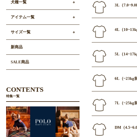
犬種一覧
3L（7.0~9
アイテム一覧
4L（10~13
サイズ一覧
新商品
5L（14~17
SALE商品
6L（~23k
CONTENTS
特集一覧
7L（~25k
DM（4.5~6