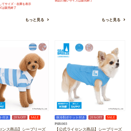
表記の無いサイズは販売終了
してサイズ・在庫を表示
ズは販売終了
もっと見る
もっと見る
ト付き
20％OFF
SALE
保冷剤ポケット付き
20％OFF
SALE
PSB1003
センス商品】シーブリーズ
【公式ライセンス商品】シーブリーズ