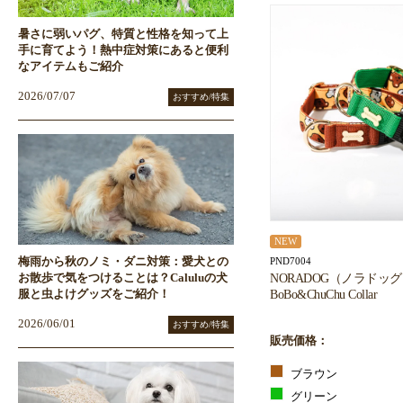
暑さに弱いパグ、特質と性格を知って上
手に育てよう！熱中症対策にあると便利
なアイテムもご紹介
2026/07/07
おすすめ/特集
NEW
PND7004
梅雨から秋のノミ・ダニ対策：愛犬との
NORADOG（ノラドッグ
お散歩で気をつけることは？Caluluの犬
BoBo&ChuChu Collar
服と虫よけグッズをご紹介！
2026/06/01
おすすめ/特集
販売価格：
ブラウン
グリーン