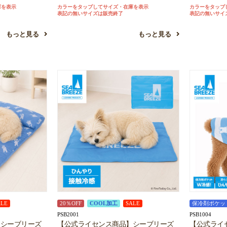
庫を表示
カラーをタップしてサイズ・在庫を表示
カラーをタップ
表記の無いサイズは販売終了
表記の無いサイ
もっと見る
もっと見る
ALE
20％OFF
COOL加工
SALE
保冷剤ポケッ
PSB2001
PSB1004
】シーブリーズ
【公式ライセンス商品】シーブリーズ
【公式ライ