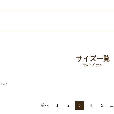
お買い物を続ける
カートへ進む
サイズ一覧
937アイテム
ました
前へ
1
2
3
4
5
...