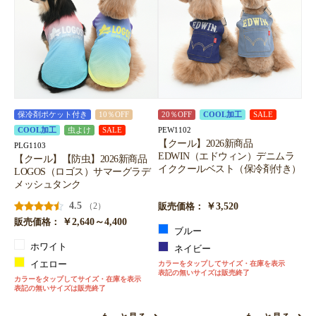
保冷剤ポケット付き
10％OFF
20％OFF
COOL加工
SALE
PEW1102
COOL加工
虫よけ
SALE
【クール】2026新商品
PLG1103
EDWIN（エドウィン）デニムラ
【クール】【防虫】2026新商品
イククールベスト（保冷剤付き）
LOGOS（ロゴス）サマーグラデ
メッシュタンク
4.5
￥3,520
（2）
販売価格：
￥2,640～4,400
販売価格：
ブルー
ホワイト
ネイビー
イエロー
カラーをタップしてサイズ・在庫を表示
表記の無いサイズは販売終了
カラーをタップしてサイズ・在庫を表示
表記の無いサイズは販売終了