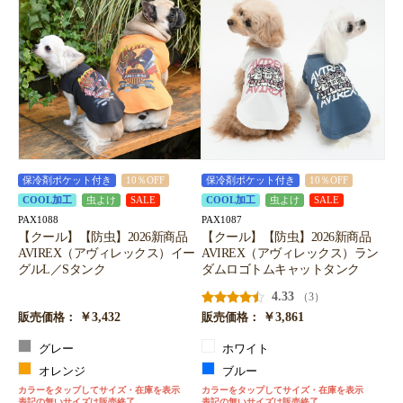
保冷剤ポケット付き
10％OFF
保冷剤ポケット付き
10％OFF
COOL加工
虫よけ
SALE
COOL加工
虫よけ
SALE
PAX1088
PAX1087
【クール】【防虫】2026新商品
【クール】【防虫】2026新商品
AVIREX（アヴィレックス）イー
AVIREX（アヴィレックス）ラン
グルL／Sタンク
ダムロゴトムキャットタンク
4.33
（3）
￥3,432
￥3,861
販売価格：
販売価格：
グレー
ホワイト
オレンジ
ブルー
カラーをタップしてサイズ・在庫を表示
カラーをタップしてサイズ・在庫を表示
表記の無いサイズは販売終了
表記の無いサイズは販売終了