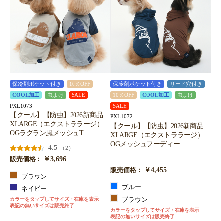
お買い物を続ける
カートへ進む
保冷剤ポケット付き
10％OFF
保冷剤ポケット付き
リード穴付き
COOL加工
虫よけ
SALE
10％OFF
COOL加工
虫よけ
PXL1073
SALE
【クール】【防虫】2026新商品
PXL1072
XLARGE（エクストララージ）
【クール】【防虫】2026新商品
OGラグラン風メッシュT
XLARGE（エクストララージ）
OGメッシュフーディー
4.5
（2）
￥3,696
販売価格：
￥4,455
販売価格：
ブラウン
ブルー
ネイビー
カラーをタップしてサイズ・在庫を表示
ブラウン
表記の無いサイズは販売終了
カラーをタップしてサイズ・在庫を表示
表記の無いサイズは販売終了