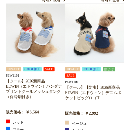
もっと見る
もっと見る
10％OFF
COOL加工
SALE
10％OFF
COOL加工
虫よけ
PEW1101
SALE
【クール】2026新商品
PEW1100
EDWIN（エドウィン）バンダナ
【クール】【防虫】2026新商品
プリントクールメッシュタンク
EDWIN（エドウィン）デニムポ
（保冷剤付き）
ケットビッグロゴＴ
￥3,564
販売価格：
￥2,992
販売価格：
レッド
ベージュ
ブルー