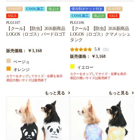
10％OFF
COOL加工
虫よけ
保冷剤ポケット付き
10％OFF
SALE
COOL加工
虫よけ
SALE
PLG1107
PLG1106
【クール】【防虫】2026新商品
【クール】【防虫】2026新商品
LOGOS（ロゴス）バードロゴT
LOGOS（ロゴス）クマメッシュ
タンク
5.0
（1）
￥3,168
販売価格：
￥3,168
販売価格：
ベージュ
イエロー
オレンジ
カラーをタップしてサイズ・在庫を表示
カラーをタップしてサイズ・在庫を表示
表記の無いサイズは販売終了
表記の無いサイズは販売終了
もっと見る
もっと見る