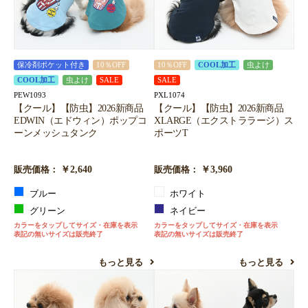
保冷剤ポケット付き
10％OFF
10％OFF
COOL加工
虫よけ
COOL加工
虫よけ
SALE
SALE
PEW1093
PXL1074
【クール】【防虫】2026新商品
【クール】【防虫】2026新商品
EDWIN（エドウィン）ポップコ
XLARGE（エクストララージ）ス
ーンメッシュタンク
ポーツT
￥2,640
￥3,960
販売価格：
販売価格：
ブルー
ホワイト
グリーン
ネイビー
カラーをタップしてサイズ・在庫を表示
カラーをタップしてサイズ・在庫を表示
表記の無いサイズは販売終了
表記の無いサイズは販売終了
もっと見る
もっと見る