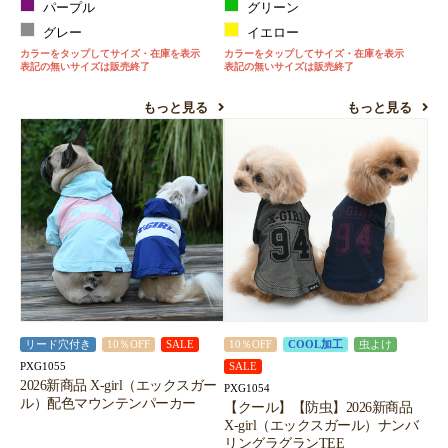
パープル
グリーン
グレー
イエロー
カラーをタップしてサイズ・在庫を表示
カラーをタップしてサイズ・在庫を表示
表記の無いサイズは販売終了
表記の無いサイズは販売終了
もっと見る
もっと見る
リード穴付き
10％OFF
SALE
10％OFF
COOL加工
虫よけ
PXG1055
SALE
2026新商品 X-girl（エックスガー
PXG1054
ル）配色マウンテンパーカー
【クール】【防虫】2026新商品
X-girl（エックスガール）ナンバ
リングラグランTEE