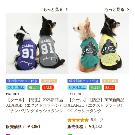
もっと見る
もっと見る
保冷剤ポケット付き
10％OFF
保冷剤ポケット付き
10％OFF
COOL加工
虫よけ
SALE
COOL加工
虫よけ
SALE
PXL1071
PXL1070
【クール】【防虫】2026新商品
【クール】【防虫】2026新商品
XLARGE（エクストララージ）ロ
XLARGE（エクストララージ）
ゴナンバリングメッシュタンク
OGメッシュタンク
5.0
（2）
￥3,861
￥3,432
販売価格：
販売価格：