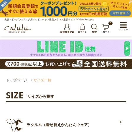
犬服・ドッグウェア・犬用ベッド・ペット用品ブランド通販サイト「Calulu(カルル)」
0
メニュー
新規会員登録
ログイン
検索
カート
トップページ
サイズ一覧
SIZE
サイズから探す
ラクルム（着せ替えかんたんウェア）