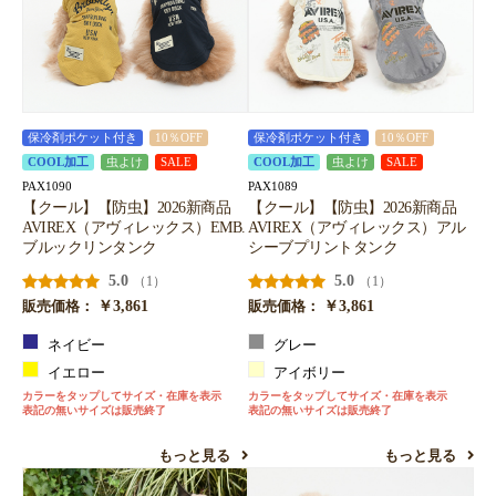
保冷剤ポケット付き
10％OFF
保冷剤ポケット付き
10％OFF
COOL加工
虫よけ
SALE
COOL加工
虫よけ
SALE
PAX1090
PAX1089
【クール】【防虫】2026新商品
【クール】【防虫】2026新商品
AVIREX（アヴィレックス）EMB.
AVIREX（アヴィレックス）アル
ブルックリンタンク
シーブプリントタンク
5.0
5.0
（1）
（1）
￥3,861
￥3,861
販売価格：
販売価格：
ネイビー
グレー
イエロー
アイボリー
カラーをタップしてサイズ・在庫を表示
カラーをタップしてサイズ・在庫を表示
表記の無いサイズは販売終了
表記の無いサイズは販売終了
もっと見る
もっと見る