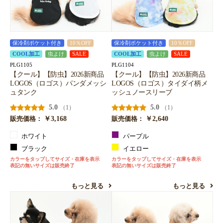
保冷剤ポケット付き
10％OFF
保冷剤ポケット付き
10％OFF
COOL加工
虫よけ
SALE
COOL加工
虫よけ
SALE
PLG1105
PLG1104
【クール】【防虫】2026新商品
【クール】【防虫】2026新商品
LOGOS（ロゴス）パンダメッシ
LOGOS（ロゴス）タイダイ柄メ
ュタンク
ッシュノースリーブ
5.0
5.0
（1）
（1）
￥3,168
￥2,640
販売価格：
販売価格：
ホワイト
パープル
ブラック
イエロー
カラーをタップしてサイズ・在庫を表示
カラーをタップしてサイズ・在庫を表示
表記の無いサイズは販売終了
表記の無いサイズは販売終了
もっと見る
もっと見る