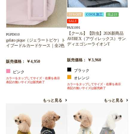
10％OFF
COOL加工
虫よけ
SALE
PAX1091
【クール】【防虫】2026新商品
PGPD010
AVIREX（アヴィレックス）サン
gelato pique（ジェラートピケ）ト
ディエゴシーライオンT
イプードルカードケース｜全2色
￥3,960
販売価格：
￥4,950
販売価格：
ブラック
ピンク
オレンジ
カラーをタップしてサイズ・在庫を表示
表記の無いサイズは販売終了
カラーをタップしてサイズ・在庫を表示
表記の無いサイズは販売終了
もっと見る
もっと見る