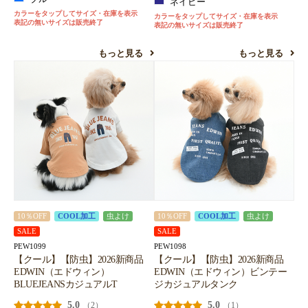
ネイビー
カラーをタップしてサイズ・在庫を表示
カラーをタップしてサイズ・在庫を表示
表記の無いサイズは販売終了
表記の無いサイズは販売終了
もっと見る
もっと見る
10％OFF
COOL加工
虫よけ
10％OFF
COOL加工
虫よけ
SALE
SALE
PEW1099
PEW1098
【クール】【防虫】2026新商品
【クール】【防虫】2026新商品
EDWIN（エドウィン）
EDWIN（エドウィン）ビンテー
BLUEJEANSカジュアルT
ジカジュアルタンク
5.0
5.0
（2）
（1）