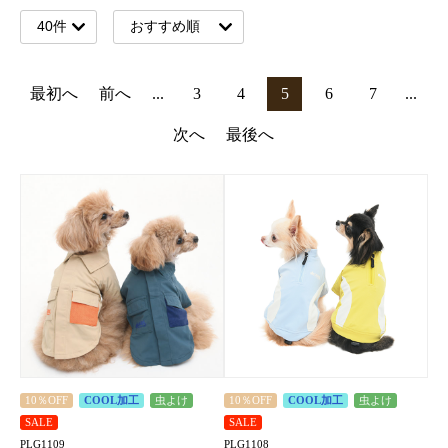
最初へ
前へ
...
3
4
5
6
7
...
次へ
最後へ
10％OFF
COOL加工
虫よけ
10％OFF
COOL加工
虫よけ
SALE
SALE
PLG1109
PLG1108