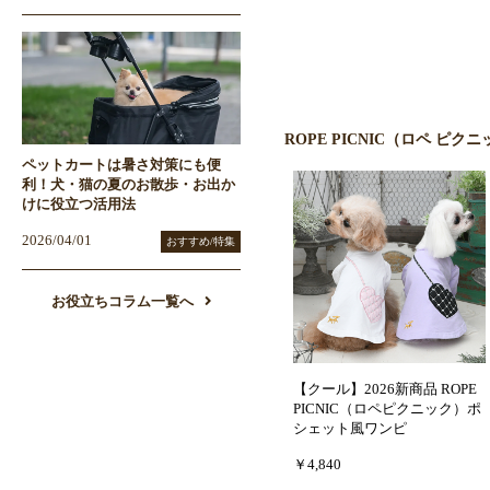
ROPE PICNIC（ロペ ピ
ペットカートは暑さ対策にも便
利！犬・猫の夏のお散歩・お出か
けに役立つ活用法
2026/04/01
おすすめ/特集
お役立ちコラム一覧へ
【クール】2026新商品 ROPE
PICNIC（ロペピクニック）ポ
シェット風ワンピ
￥4,840