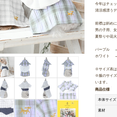
今年はチェッ
清涼感漂うデ
前襟は斜めに
男の子用、女
夏祭りや花火
パープル 
ホワイト 
※サイズ表は
※服のサイズ
います。
※着用写真は
商品仕様
本体サイズ
素材