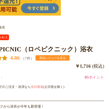
）浴衣
SALE
E PICNIC（ロペピクニック）浴衣
4.86
（7件）
商品レビューを見る
￥1,716
(税込)
：
85
ポイント
までのご注文・決済なら
当日発送
(土日祝を除く)
クから浴衣が今年も新登場！