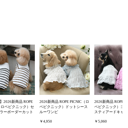
2026新商品 ROPE
2026新商品 ROPE PICNIC（ロ
2026新商品 ROPE P
IC（ロペピクニック）セ
ペピクニック）ドットシース
ペピクニック）コッ
ラーボーダーカット
ルーワンピ
スティアードキャミ
￥4,950
￥5,060