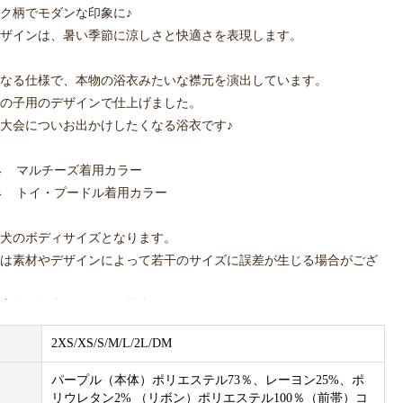
ク柄でモダンな印象に♪
ザインは、暑い季節に涼しさと快適さを表現します。
なる仕様で、本物の浴衣みたいな襟元を演出しています。
の子用のデザインで仕上げました。
大会についお出かけしたくなる浴衣です♪
→ マルチーズ着用カラー
→ トイ・プードル着用カラー
犬のボディサイズとなります。
は素材やデザインによって若干のサイズに誤差が生じる場合がござ
実際の色合いと異なる場合がございます。
2XS/XS/S/M/L/2L/DM
パープル（本体）ポリエステル73％、レーヨン25%、ポ
リウレタン2% （リボン）ポリエステル100％（前帯）コ