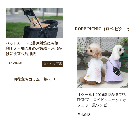
ROPE PICNIC（ロペ ピ
ペットカートは暑さ対策にも便
利！犬・猫の夏のお散歩・お出か
けに役立つ活用法
2026/04/01
おすすめ/特集
お役立ちコラム一覧へ
【クール】2026新商品 ROPE
PICNIC（ロペピクニック）ポ
シェット風ワンピ
￥4,840