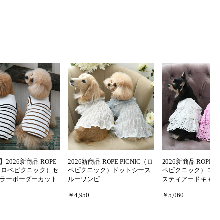
2026新商品 ROPE
2026新商品 ROPE PICNIC（ロ
2026新商品 ROPE P
IC（ロペピクニック）セ
ペピクニック）ドットシース
ペピクニック）コッ
ラーボーダーカット
ルーワンピ
スティアードキャミ
￥4,950
￥5,060