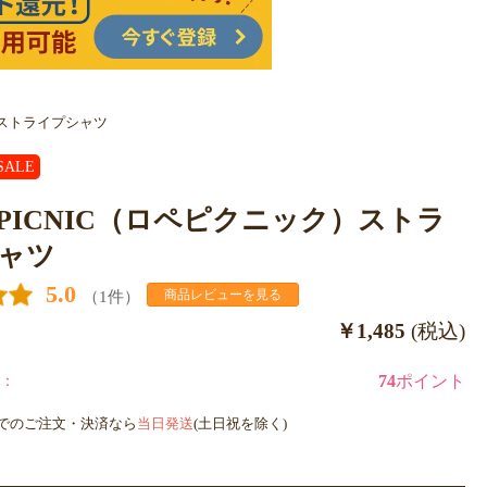
ク）ストライプシャツ
SALE
E PICNIC（ロペピクニック）ストラ
ャツ
5.0
（1件）
商品レビューを見る
￥1,485
(税込)
：
74
ポイント
までのご注文・決済なら
当日発送
(土日祝を除く)