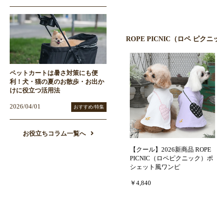
ROPE PICNIC（ロペ ピ
ペットカートは暑さ対策にも便
利！犬・猫の夏のお散歩・お出か
けに役立つ活用法
2026/04/01
おすすめ/特集
お役立ちコラム一覧へ
【クール】2026新商品 ROPE
PICNIC（ロペピクニック）ポ
シェット風ワンピ
￥4,840