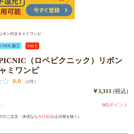
ク）リボン付きキャミワンピ
COOL加工
SALE
E PICNIC（ロペピクニック）リボン
ャミワンピ
0.0
（0件）
￥3,311
(税込)
：
165
ポイント
までのご注文・決済なら
当日発送
(土日祝を除く)