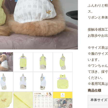
ふんわりと軽
ス。
リボンと本体
接触冷感加工
お散歩やお出
※サイズ表は
※服のサイズ
います。
※ワンちゃん
て頂き、採寸
ください。
※着用写真は
商品仕様
本体サイズ