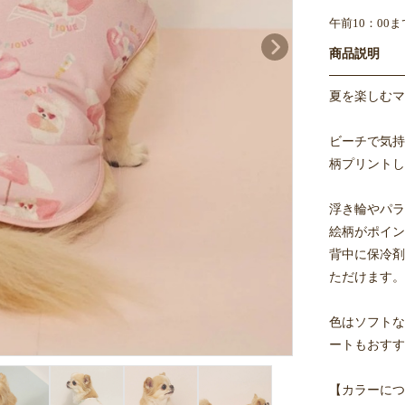
午前10：00
商品説明
夏を楽しむマ
ビーチで気持
柄プリントし
浮き輪やパラ
絵柄がポイン
背中に保冷剤
ただけます。
色はソフトな
ートもおすす
【カラーにつ