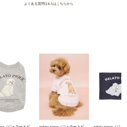
よくある質問Q＆Aはこちらから
 pique（ジェラートピ
gelato pique（ジェラートピ
gelato pique（ジ