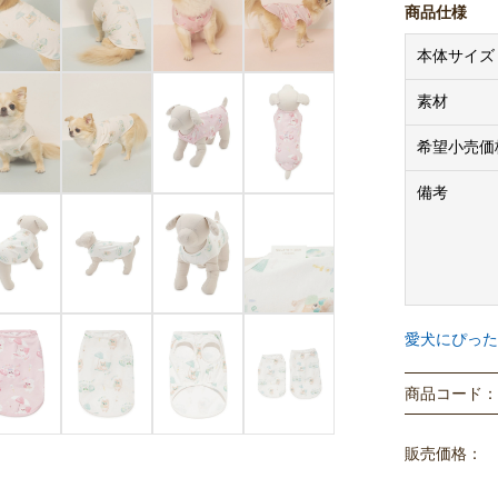
gelato 
商品仕様
・クリーム＝
本体サイズ
※サイズはS
素材
※こちらの商品
とのサイズ規
希望小売価
※商品に同封
備考
は異なります
【実寸サイズ
着丈／首ま
S…23.5cm／
愛犬にぴった
M…26.5cm／
商品コード： P
※法人のお客様
購入価格はメ
販売価格：
※商品画像は