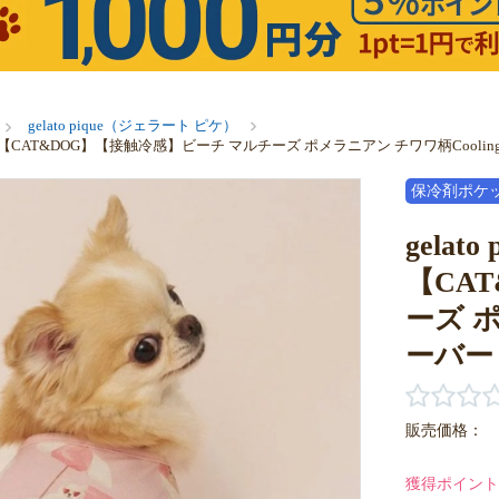
gelato pique（ジェラート ピケ）
ピケ）【CAT&DOG】【接触冷感】ビーチ マルチーズ ポメラニアン チワワ柄Cool
保冷剤ポケ
gela
【CA
ーズ ポ
ーバー
販売価格：
獲得ポイント