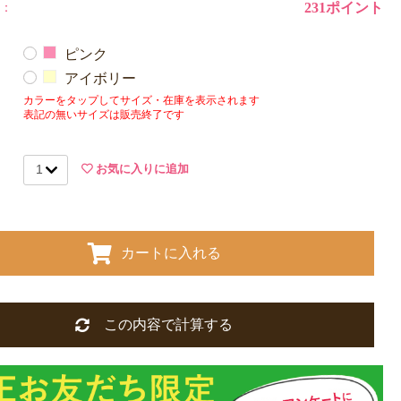
：
231ポイント
めご了承ください。
ピンク
アイボリー
カラーをタップしてサイズ・在庫を表示されます
表記の無いサイズは販売終了です
お気に入りに追加
カートに入れる
この内容で計算する