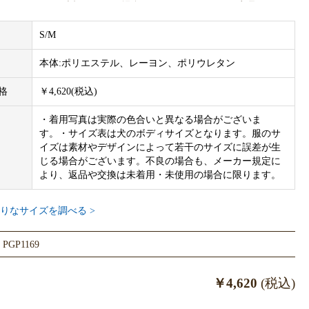
piqueとCaluluのカラー表記が異なり場合がございますが、同一商品です。
アイボリー
S/M
、Mの2サイズ展開です。
本体:ポリエステル、レーヨン、ポリウレタン
は、gelato piqueのサイズ規格でつくられております。他ブランド
格は異なりますので、必ず商品画像内サイズ表をご参照ください。
格
￥4,620(税込)
されますサイズ表は洋服の実寸サイズです。商品画像内サイズ表と
・着用写真は実際の色合いと異なる場合がございま
。
す。・サイズ表は犬のボディサイズとなります。服のサ
イズは素材やデザインによって若干のサイズに誤差が生
】
じる場合がございます。不良の場合も、メーカー規定に
より、返品や交換は未着用・未使用の場合に限ります。
わり／胴まわり
24cm／35cm
りなサイズを調べる >
28cm／41cm
GP1169
へ、gelato piqueの製品は卸し販売対象外です。表示の価格、及び
ーカー希望小売価格です。
￥4,620
(税込)
サンプルのため、色味やサイズ等の仕様に変更がある場合がござい