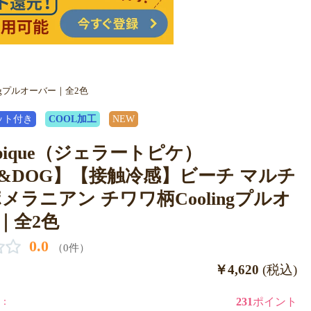
ingプルオーバー｜全2色
ット付き
COOL加工
NEW
to pique（ジェラートピケ）
T&DOG】【接触冷感】ビーチ マルチ
メラニアン チワワ柄Coolingプルオ
｜全2色
0.0
（0件）
￥4,620
(税込)
：
231
ポイント