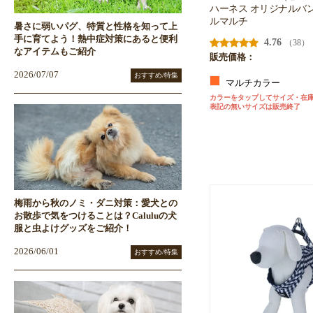
ハーネス オリジナルバ
ルマルチ
暑さに弱いパグ、特質と性格を知って上
手に育てよう！熱中症対策にあると便利
4.76
（38）
なアイテムもご紹介
販売価格：
2026/07/07
おすすめ/特集
マルチカラー
カラーをタップしてサイズ・在
表記の無いサイズは販売終了
梅雨から秋のノミ・ダニ対策：愛犬との
お散歩で気をつけることは？Caluluの犬
服と虫よけグッズをご紹介！
2026/06/01
おすすめ/特集