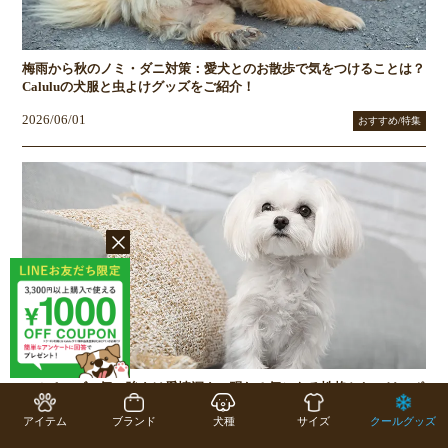
梅雨から秋のノミ・ダニ対策：愛犬とのお散歩で気をつけることは？
Caluluの犬服と虫よけグッズをご紹介！
2026/06/01
おすすめ/特集
マルチーズの気の強さは愛情深さの現れ！気になる性格としつけのポ
イント、あると便利なアイテムをご紹介
アイテム
ブランド
犬種
サイズ
クールグッズ
2026/05/08
おすすめ/特集