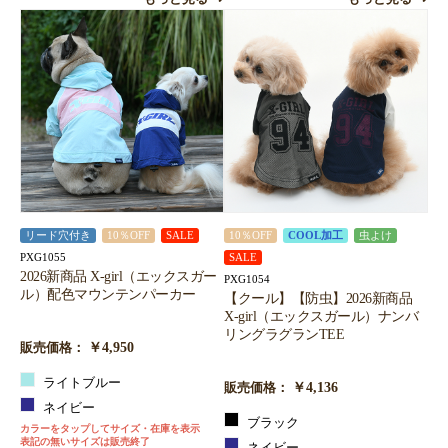
リード穴付き
10％OFF
SALE
10％OFF
COOL加工
虫よけ
PXG1055
SALE
2026新商品 X-girl（エックスガー
PXG1054
ル）配色マウンテンパーカー
【クール】【防虫】2026新商品
X-girl（エックスガール）ナンバ
リングラグランTEE
￥4,950
販売価格：
ライトブルー
￥4,136
販売価格：
ネイビー
ブラック
カラーをタップしてサイズ・在庫を表示
表記の無いサイズは販売終了
ネイビー