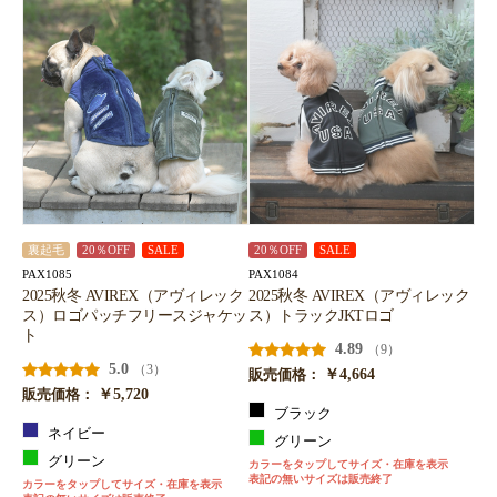
裏起毛
20％OFF
SALE
20％OFF
SALE
PAX1085
PAX1084
2025秋冬 AVIREX（アヴィレック
2025秋冬 AVIREX（アヴィレック
ス）ロゴパッチフリースジャケッ
ス）トラックJKTロゴ
ト
4.89
（9）
5.0
（3）
￥4,664
販売価格：
￥5,720
販売価格：
ブラック
ネイビー
グリーン
グリーン
カラーをタップしてサイズ・在庫を表示
表記の無いサイズは販売終了
カラーをタップしてサイズ・在庫を表示