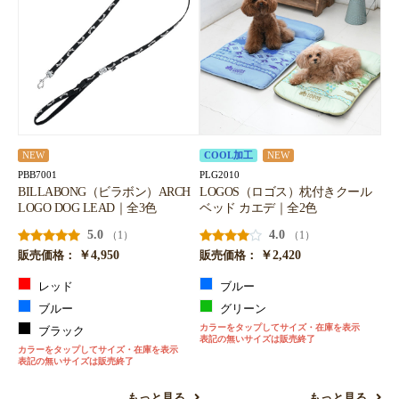
お買い物を続ける
カートへ進む
NEW
COOL加工
NEW
PBB7001
PLG2010
BILLABONG（ビラボン）ARCH
LOGOS（ロゴス）枕付きクール
LOGO DOG LEAD｜全3色
ベッド カエデ｜全2色
5.0
4.0
（1）
（1）
￥4,950
￥2,420
販売価格：
販売価格：
レッド
ブルー
ブルー
グリーン
カラーをタップしてサイズ・在庫を表示
ブラック
表記の無いサイズは販売終了
カラーをタップしてサイズ・在庫を表示
表記の無いサイズは販売終了
もっと見る
もっと見る