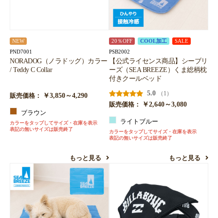
NEW
20％OFF
COOL加工
SALE
PND7001
PSB2002
NORADOG（ノラドッグ）カラー
【公式ライセンス商品】シーブリ
/ Teddy C Collar
ーズ（SEA BREEZE）くま総柄枕
付きクールベッド
5.0
（1）
￥3,850～4,290
販売価格：
￥2,640～3,080
販売価格：
ブラウン
ライトブルー
カラーをタップしてサイズ・在庫を表示
表記の無いサイズは販売終了
カラーをタップしてサイズ・在庫を表示
表記の無いサイズは販売終了
もっと見る
もっと見る