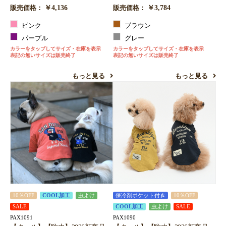
￥4,136
￥3,784
販売価格：
販売価格：
ピンク
ブラウン
パープル
グレー
カラーをタップしてサイズ・在庫を表示
カラーをタップしてサイズ・在庫を表示
表記の無いサイズは販売終了
表記の無いサイズは販売終了
もっと見る
もっと見る
10％OFF
COOL加工
虫よけ
保冷剤ポケット付き
10％OFF
SALE
COOL加工
虫よけ
SALE
PAX1091
PAX1090