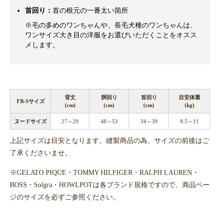
首回り：
首の根元の一番太い箇所
※毛の多めのワンちゃんや、長毛犬種のワンちゃんは、
ワンサイズ大き目の洋服をお選びいただくことをオスス
メします。
背丈
胴回り
首回り
目安体重
FB-Sサイズ
(cm)
(cm)
(cm)
(kg)
ヌードサイズ
27～29
48～53
34～39
8.5～11
上記サイズは目安となります。縫製商品の為、サイズの前後はご
了承くださいませ。
※GELATO PIQUE・TOMMY HILFIGER・RALPH LAUREN・
BOSS・Solgra・HOWLPOTは各ブランド規格ですので、商品ペー
ジのサイズを必ずご参照ください。