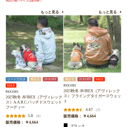
表記の無いサイズは販売終了
もっと見る
もっと見る
リード穴付き
裏起毛
20％OFF
裏起毛
20％OFF
SALE
PAX1082
SALE
2025秋冬 AVIREX（アヴィレック
PAX1083
ス）フライングタイガースウェッ
2025秋冬 AVIREX（アヴィレック
ト
ス）A.A.R.C.パッチドスウェット
フーディー
4.67
（3）
5.0
￥4,664
（4）
販売価格：
￥4,664
販売価格：
ブラック