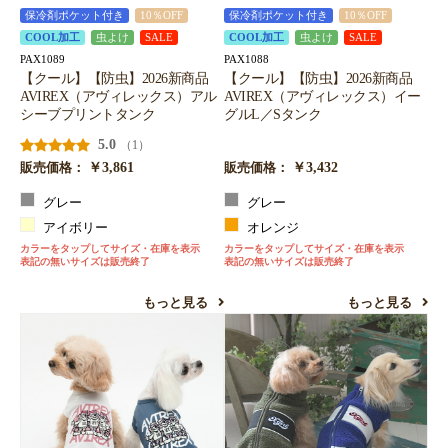
保冷剤ポケット付き
10％OFF
保冷剤ポケット付き
10％OFF
COOL加工
虫よけ
SALE
COOL加工
虫よけ
SALE
PAX1089
PAX1088
【クール】【防虫】2026新商品
【クール】【防虫】2026新商品
AVIREX（アヴィレックス）アル
AVIREX（アヴィレックス）イー
シーブプリントタンク
グルL／Sタンク
5.0
（1）
￥3,861
￥3,432
販売価格：
販売価格：
グレー
グレー
アイボリー
オレンジ
カラーをタップしてサイズ・在庫を表示
カラーをタップしてサイズ・在庫を表示
表記の無いサイズは販売終了
表記の無いサイズは販売終了
もっと見る
もっと見る