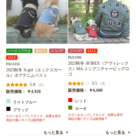
ハーネス穴付き
裏起毛
20％OFF
20％OFF
SALE
PAX1086
SALE
2025秋冬 AVIREX（アヴィレック
PXG1050
ス）MA-１シグニチャービッグロ
2025秋冬 X-girl（エックスガー
ゴ
ル）ボアデニムベスト
3.5
（4）
5.0
（2）
￥6,600
販売価格：
￥4,928
販売価格：
レッド
ライトブルー
カーキ
ブラック
カラーをタップしてサイズ・在庫を表示
カラーをタップしてサイズ・在庫を表示
表記の無いサイズは販売終了
表記の無いサイズは販売終了
もっと見る
もっと見る