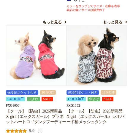
カラーをタップしてサイズ・在庫を表示
表記の無いサイズは販売終了
もっと見る
もっと見る
保冷剤ポケット付き
10％OFF
保冷剤ポケット付き
10％OFF
COOL加工
虫よけ
SALE
COOL加工
虫よけ
SALE
PXG1053
PXG1052
【クール】【防虫】2026新商品
【クール】【防虫】2026新商品
X-girl（エックスガール）プラネ
X-girl（エックスガール）レオパ
ットハートロゴタンクフーディー
ード柄メッシュタンク
5.0
（1）