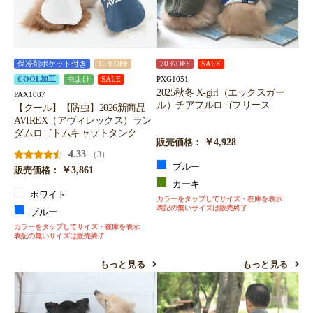
保冷剤ポケット付き
10％OFF
20％OFF
SALE
PXG1051
COOL加工
虫よけ
SALE
2025秋冬 X-girl（エックスガー
PAX1087
ル）チアフルロゴフリース
【クール】【防虫】2026新商品
AVIREX（アヴィレックス）ラン
ダムロゴトムキャットタンク
￥4,928
販売価格：
4.33
（3）
ブルー
￥3,861
販売価格：
カーキ
ホワイト
カラーをタップしてサイズ・在庫を表示
表記の無いサイズは販売終了
ブルー
カラーをタップしてサイズ・在庫を表示
表記の無いサイズは販売終了
もっと見る
もっと見る