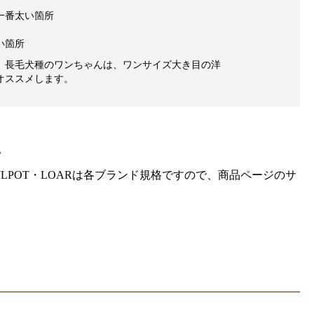
一番太い箇所
い箇所
、長毛犬種のワンちゃんは、ワンサイズ大き目の洋
オススメします。
。
gra・HOWLPOT・LOARは各ブランド規格ですので、商品ページのサ