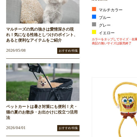
マルチカラー
ブルー
グレー
マルチーズの気の強さは愛情深さの現
イエロー
れ！気になる性格としつけのポイント、
カラーをタップしてサイズ・在
あると便利なアイテムをご紹介
表記の無いサイズは販売終了
2026/05/08
おすすめ/特集
ペットカートは暑さ対策にも便利！犬・
猫の夏のお散歩・お出かけに役立つ活用
法
2026/04/01
おすすめ/特集