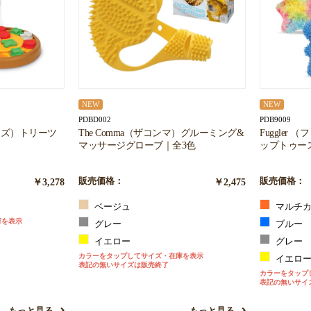
お買い物を続ける
カートへ進む
NEW
NEW
PDBD002
PDB9009
トキンズ）トリーツ
The Comma（ザコンマ）グルーミング&
Fuggler
マッサージグローブ｜全3色
ップトゥー
￥3,278
販売価格：
￥2,475
販売価格：
ベージュ
マルチカ
庫を表示
グレー
ブルー
イエロー
グレー
カラーをタップしてサイズ・在庫を表示
イエロ
表記の無いサイズは販売終了
カラーをタップ
表記の無いサイ