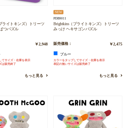
NEW
PDB9011
ins（ブライトキンズ）トリーツ
Brightkins（ブライトキンズ）トリーツ
るばつパズル
みっけ ヘキサゴンパズル
￥2,948
販売価格：
￥2,475
ル
ブルー
してサイズ・在庫を表示
カラーをタップしてサイズ・在庫を表示
ズは販売終了
表記の無いサイズは販売終了
もっと見る
もっと見る