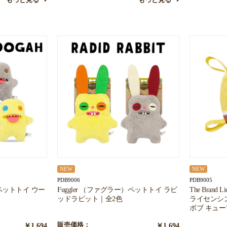
もっと見る
もっと見る
NEW
NEW
PDB9006
PDB9005
）ペットトイ ウー
Fuggler （ファグラー）ペットトイ ラビ
The Brand 
ッドラビット｜全2色
ライセンシ
ボブ キュー
￥1,694
販売価格：
￥1,694