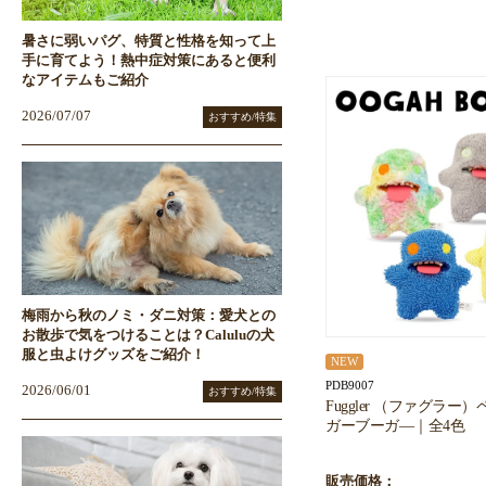
暑さに弱いパグ、特質と性格を知って上
手に育てよう！熱中症対策にあると便利
なアイテムもご紹介
2026/07/07
おすすめ/特集
梅雨から秋のノミ・ダニ対策：愛犬との
お散歩で気をつけることは？Caluluの犬
服と虫よけグッズをご紹介！
NEW
PDB9007
2026/06/01
おすすめ/特集
Fuggler （ファグラー
ガーブーガ―｜全4色
販売価格：