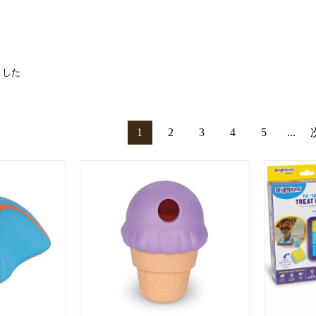
ました
1
2
3
4
5
...