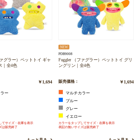
NEW
PDB9008
 （ファグラー）ペットトイ ギャ
Fuggler （ファグラー）ペットトイ グリ
ス｜全4色
ングリン｜全4色
￥1,694
販売価格：
￥1,694
ラー
マルチカラー
ブルー
グレー
ー
イエロー
してサイズ・在庫を表示
カラーをタップしてサイズ・在庫を表示
ズは販売終了
表記の無いサイズは販売終了