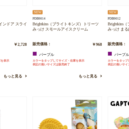
NEW
NEW
PDB9014
PDB9012
） インドア スライ
Brightkins（ブライトキンズ）トリーツ
Brightk
みっけ スモールアイスクリーム
みっけ ま
￥2,728
販売価格：
￥968
販売価格：
パープル
パープ
庫を表示
カラーをタップしてサイズ・在庫を表示
カラーをタップ
表記の無いサイズは販売終了
表記の無いサイ
もっと見る
もっと見る