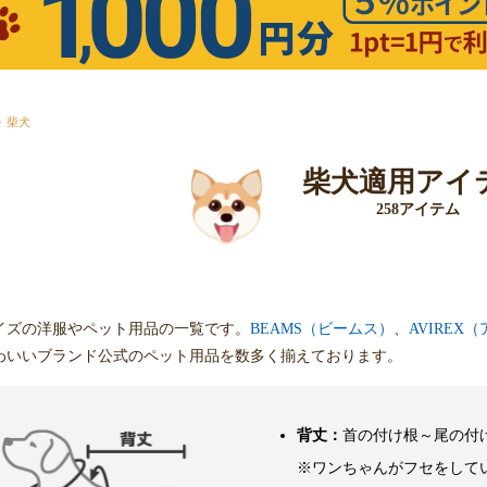
柴犬
柴犬適用アイ
258アイテム
イズの洋服やペット用品の一覧です。
BEAMS（ビームス）
、
AVIREX
わいいブランド公式のペット用品を数多く揃えております。
背丈：
首の付け根～尾の付
※ワンちゃんがフセをして