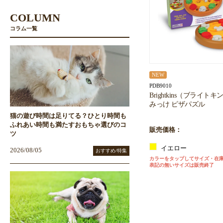
COLUMN
コラム一覧
NEW
PDB9010
Brightkins（ブライ
みっけ ピザパズル
猫の遊び時間は足りてる？ひとり時間も
ふれあい時間も満たすおもちゃ選びのコ
販売価格：
ツ
イエロー
2026/08/05
おすすめ/特集
カラーをタップしてサイズ・在
表記の無いサイズは販売終了