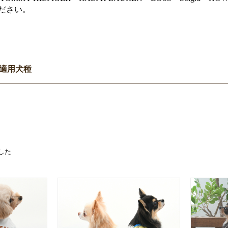
ださい。
適用犬種
した