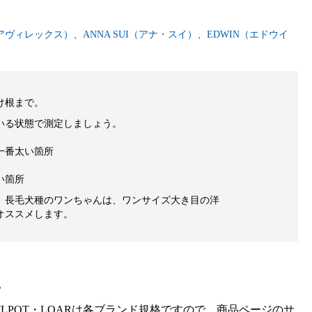
（アヴィレックス）
、
ANNA SUI（アナ・スイ）
、
EDWIN（エドウイ
け根まで。
いる状態で測定しましょう。
一番太い箇所
い箇所
、長毛犬種のワンちゃんは、ワンサイズ大き目の洋
オススメします。
。
gra・HOWLPOT・LOARは各ブランド規格ですので、商品ページのサ