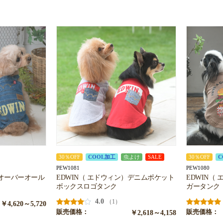
30％OFF
COOL加工
虫よけ
SALE
30％OFF
C
PEW1081
PEW1080
）オーバーオール
EDWIN（ エドウィン）デニムポケット
EDWIN（
ボックスロゴタンク
ガータンク
4.0
（1）
￥4,620～5,720
販売価格：
￥2,618～4,158
販売価格：