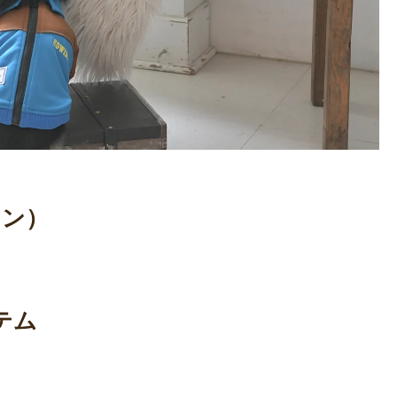
ィン）
テム