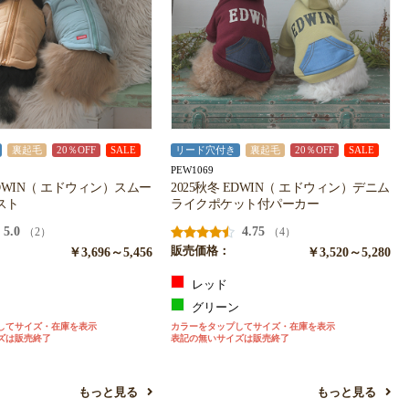
裏起毛
20％OFF
SALE
リード穴付き
裏起毛
20％OFF
SALE
PEW1069
EDWIN（ エドウィン）スムー
2025秋冬 EDWIN（ エドウィン）デニム
スト
ライクポケット付パーカー
5.0
4.75
（2）
（4）
￥3,696～5,456
販売価格：
￥3,520～5,280
レッド
ジ
グリーン
してサイズ・在庫を表示
カラーをタップしてサイズ・在庫を表示
ズは販売終了
表記の無いサイズは販売終了
もっと見る
もっと見る