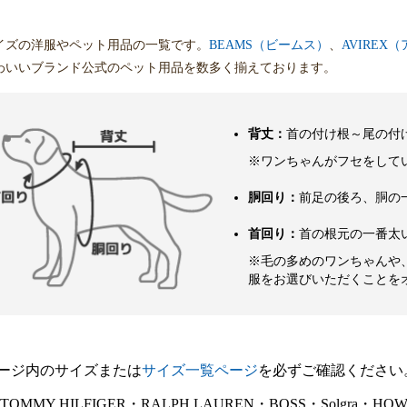
イズの洋服やペット用品の一覧です。
BEAMS（ビームス）
、
AVIREX
わいいブランド公式のペット用品を数多く揃えております。
背丈：
首の付け根～尾の付
※ワンちゃんがフセをして
胴回り：
前足の後ろ、胴の
首回り：
首の根元の一番太
※毛の多めのワンちゃんや
服をお選びいただくことを
ージ内のサイズまたは
サイズ一覧ページ
を必ずご確認ください
E・TOMMY HILFIGER・RALPH LAUREN・BOSS・Sol