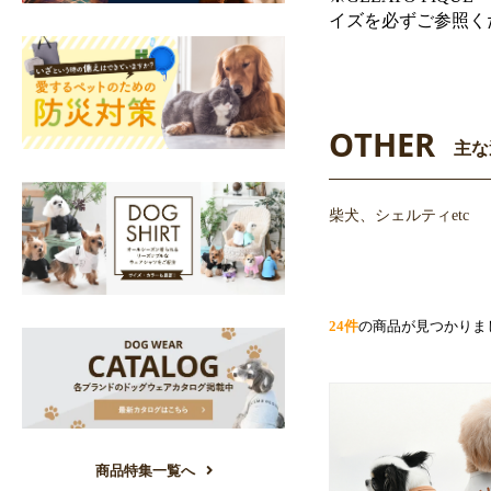
イズを必ずご参照く
OTHER
主な
柴犬、シェルティetc
24件
の商品が見つかりま
商品特集一覧へ