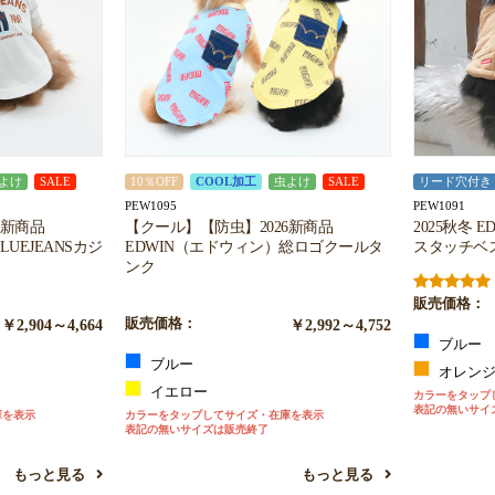
お買い物を続ける
カートへ進む
よけ
SALE
10％OFF
COOL加工
虫よけ
SALE
リード穴付き
PEW1095
PEW1091
6新商品
【クール】【防虫】2026新商品
2025秋冬 
UEJEANSカジ
EDWIN（エドウィン）総ロゴクールタ
スタッチベ
ンク
販売価格：
￥2,904～4,664
販売価格：
￥2,992～4,752
ブルー
ブルー
オレン
イエロー
カラーをタップ
表記の無いサイ
庫を表示
カラーをタップしてサイズ・在庫を表示
表記の無いサイズは販売終了
もっと見る
もっと見る