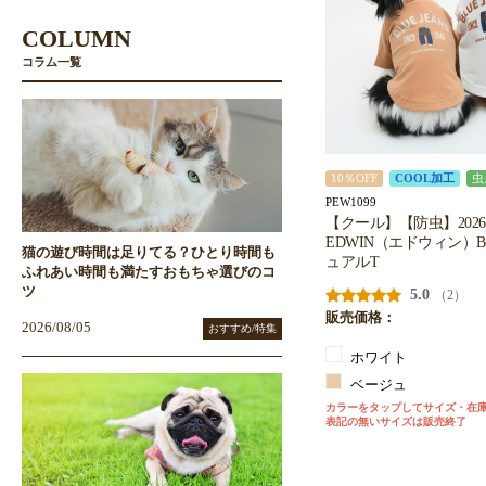
COLUMN
コラム一覧
10％OFF
COOL加工
虫
PEW1099
【クール】【防虫】202
EDWIN（エドウィン）BL
猫の遊び時間は足りてる？ひとり時間も
ュアルT
ふれあい時間も満たすおもちゃ選びのコ
ツ
5.0
（2）
販売価格：
2026/08/05
おすすめ/特集
ホワイト
ベージュ
カラーをタップしてサイズ・在
表記の無いサイズは販売終了