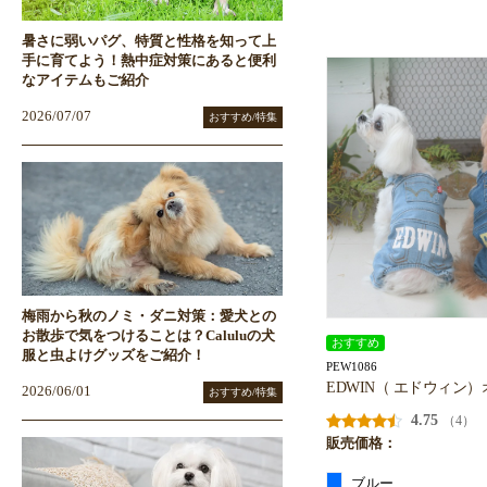
暑さに弱いパグ、特質と性格を知って上
手に育てよう！熱中症対策にあると便利
なアイテムもご紹介
2026/07/07
おすすめ/特集
梅雨から秋のノミ・ダニ対策：愛犬との
お散歩で気をつけることは？Caluluの犬
おすすめ
服と虫よけグッズをご紹介！
PEW1086
EDWIN（ エドウィン
2026/06/01
おすすめ/特集
4.75
（4）
販売価格：
ブルー