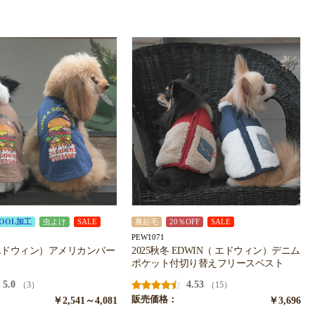
OOL加工
虫よけ
SALE
裏起毛
20％OFF
SALE
PEW1071
 エドウィン）アメリカンバー
2025秋冬 EDWIN（ エドウィン）デニム
ポケット付切り替えフリースベスト
5.0
4.53
（3）
（15）
￥2,541～4,081
販売価格：
￥3,696