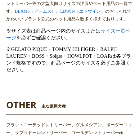
レトリーバー等の大型犬向けサイズの洋服やペット用品の一覧で
す。
BEAMS（ビームス）
、
EDWIN（エドウイン）
のおしゃれで
かわいいブランド公式のペット用品を数多く揃えております。
※サイズ表は商品ページ内のサイズまたは
サイズ一覧ペ
ージ
を必ずご確認ください。
※GELATO PIQUE・TOMMY HILFIGER・RALPH
LAUREN・BOSS・Solgra・HOWLPOT・LOARは各ブラ
ンド規格ですので、商品ページのサイズを必ずご参照く
ださい。
OTHER
主な適用犬種
フラットコーテッドレトリーバー、ダルメシアン、ボーダーコリ
ー、ラブラドールレトリーバー、ゴールデンレトリーバーetc