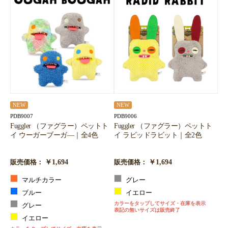
NEW
NEW
PDB9007
PDB9006
Fuggler （ファグラー）ペットト
Fuggler （ファグラー）ペットト
イ ウーガーブーガ―｜全4色
イ ラビッドラビット｜全2色
￥1,694
￥1,694
販売価格：
販売価格：
マルチカラー
グレー
ブルー
イエロー
カラーをタップしてサイズ・在庫を表示
グレー
表記の無いサイズは販売終了
イエロー