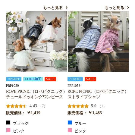
もっと見る
もっと見る
70%OFF
COOL加工
SALE
70%OFF
SALE
PRP1059
PRP1058
ROPE PICNIC（ロペピクニック）
ROPE PICNIC（ロペピクニック）
チュールドッキングワンピース
ストライプシャツ
4.43
5.0
（7）
（1）
￥1,419
￥1,485
販売価格：
販売価格：
ブラック
ブルー
ピンク
ピンク