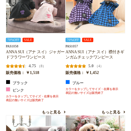
70%OFF
SALE
70%OFF
SALE
PAS1058
PAS1057
ANNA SUI（アナ スイ）ジャガー
ANNA SUI（アナ スイ）襟付きギ
ドフラワーワンピース
ンガムチェックワンピース
4.75
5.0
（8）
（4）
￥1,518
￥1,452
販売価格：
販売価格：
ブラック
ブルー
カラーをタップしてサイズ・在庫を表示
ピンク
表記の無いサイズは販売終了
カラーをタップしてサイズ・在庫を表示
表記の無いサイズは販売終了
もっと見る
もっと見る