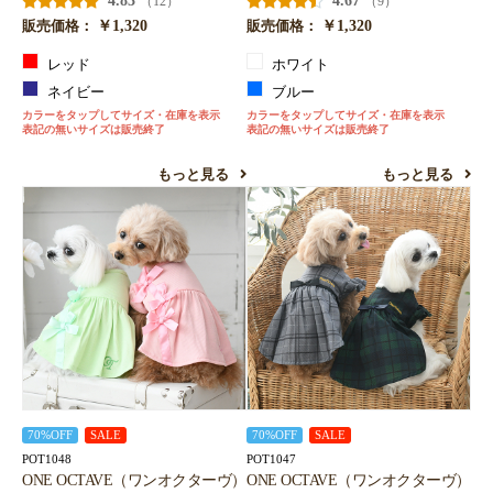
4.83
4.67
（12）
（9）
￥1,320
￥1,320
販売価格：
販売価格：
レッド
ホワイト
ネイビー
ブルー
カラーをタップしてサイズ・在庫を表示
カラーをタップしてサイズ・在庫を表示
表記の無いサイズは販売終了
表記の無いサイズは販売終了
もっと見る
もっと見る
お買い物を続ける
カートへ進む
70%OFF
SALE
70%OFF
SALE
POT1048
POT1047
ONE OCTAVE（ワンオクターヴ）
ONE OCTAVE（ワンオクターヴ）