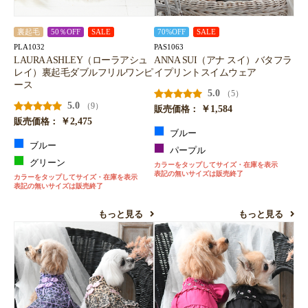
裏起毛
50％OFF
SALE
70%OFF
SALE
PLA1032
PAS1063
LAURA ASHLEY（ローラアシュ
ANNA SUI（アナ スイ）バタフラ
レイ）裏起毛ダブルフリルワンピ
イプリントスイムウェア
ース
5.0
（5）
5.0
（9）
￥1,584
販売価格：
￥2,475
販売価格：
ブルー
ブルー
パープル
グリーン
カラーをタップしてサイズ・在庫を表示
表記の無いサイズは販売終了
カラーをタップしてサイズ・在庫を表示
表記の無いサイズは販売終了
もっと見る
もっと見る