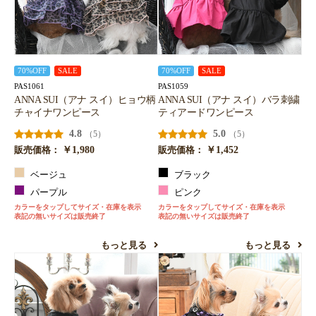
70%OFF
SALE
70%OFF
SALE
PAS1061
PAS1059
ANNA SUI（アナ スイ）ヒョウ柄
ANNA SUI（アナ スイ）バラ刺繍
チャイナワンピース
ティアードワンピース
4.8
5.0
（5）
（5）
￥1,980
￥1,452
販売価格：
販売価格：
ベージュ
ブラック
パープル
ピンク
カラーをタップしてサイズ・在庫を表示
カラーをタップしてサイズ・在庫を表示
表記の無いサイズは販売終了
表記の無いサイズは販売終了
もっと見る
もっと見る