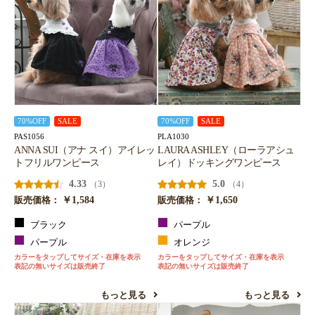
70%OFF
SALE
70%OFF
SALE
PAS1056
PLA1030
ANNA SUI（アナ スイ）アイレッ
LAURA ASHLEY（ローラアシュ
トフリルワンピース
レイ）ドッキングワンピース
4.33
5.0
（3）
（4）
￥1,584
￥1,650
販売価格：
販売価格：
ブラック
パープル
パープル
オレンジ
カラーをタップしてサイズ・在庫を表示
カラーをタップしてサイズ・在庫を表示
表記の無いサイズは販売終了
表記の無いサイズは販売終了
もっと見る
もっと見る