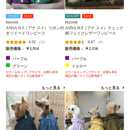
70%OFF
SALE
60％OFF
SALE
PAS1049
PAS1048
ANNA SUI（アナ スイ）リボン付
ANNA SUI（アナ スイ）チェック
きツイードワンピース
柄フェイクレザーワンピース
4.92
4.67
（12）
（9）
￥1,914
￥2,156
販売価格：
販売価格：
パープル
パープル
グリーン
イエロー
カラーをタップしてサイズ・在庫を表示
カラーをタップしてサイズ・在庫を表示
表記の無いサイズは販売終了
表記の無いサイズは販売終了
もっと見る
もっと見る