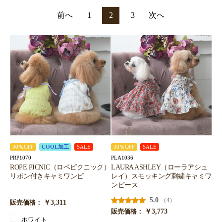
前へ
1
2
3
次へ
30％OFF
COOL加工
SALE
30％OFF
SALE
PRP1070
PLA1036
ROPE PICNIC（ロペピクニック）
LAURA ASHLEY（ローラアシュ
リボン付きキャミワンピ
レイ）スモッキング刺繍キャミワ
ンピース
5.0
（4）
￥3,311
販売価格：
￥3,773
販売価格：
ホワイト