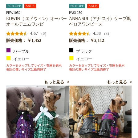
60％OFF
SALE
60％OFF
SALE
PEW1052
PAS1050
EDWIN（ エドウィン）オーバー
ANNA SUI（アナ スイ）ケープ風
オールデニムワンピ
ベロアワンピース
4.67
4.38
（6）
（8）
￥1,452
￥2,112
販売価格：
販売価格：
パープル
ブラック
イエロー
イエロー
カラーをタップしてサイズ・在庫を表示
カラーをタップしてサイズ・在庫を表示
表記の無いサイズは販売終了
表記の無いサイズは販売終了
もっと見る
もっと見る