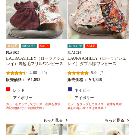
裏起毛
60％OFF
SALE
60％OFF
SALE
PLA1025
PLA1024
LAURA ASHLEY（ローラアシュ
LAURA ASHLEY（ローラアシュ
レイ）裏起毛フリルワンピース
レイ）ダブル襟ワンピース
4.68
5.0
（19）
（7）
￥1,892
￥1,848
販売価格：
販売価格：
レッド
ネイビー
アイボリー
アイボリー
カラーをタップしてサイズ・在庫を表示
カラーをタップしてサイズ・在庫を表示
表記の無いサイズは販売終了
表記の無いサイズは販売終了
もっと見る
もっと見る