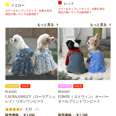
レッド
イエロー
カラーをタップしてサイズ・在庫を表示
カラーをタップしてサイズ・在庫を表示
表記の無いサイズは販売終了
表記の無いサイズは販売終了
もっと見る
もっと見る
30％OFF
SALE
40％OFF
SALE
PLA1035
PEW1067
LAURA ASHLEY（ローラアシュ
EDWIN（ エドウィン）オーバー
レイ）リボンワンピース
オールプリントワンピース
4.33
（3）
￥3,696
￥2,508
販売価格：
販売価格：