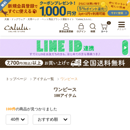
犬服・ドッグウェア・犬用ベッド・ペット用品ブランド通販サイト「Calulu(カルル)」
0
メニュー
新規会員登録
ログイン
検索
カート
トップページ
アイテム一覧
ワンピース
ワンピース
100アイテム
100件
の商品が見つかりました