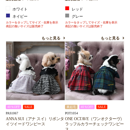
ホワイト
レッド
ネイビー
グレー
カラーをタップしてサイズ・在庫を表示
カラーをタップしてサイズ・在庫を表示
表記の無いサイズは販売終了
表記の無いサイズは販売終了
もっと見る
もっと見る
40％OFF
SALE
裏起毛
40％OFF
SALE
PAS1067
POT1054
ANNA SUI（アナ スイ）リボンタ
ONE OCTAVE（ワンオクターヴ）
イツイードワンピース
ラッフルカラーチェックワンピー
ス