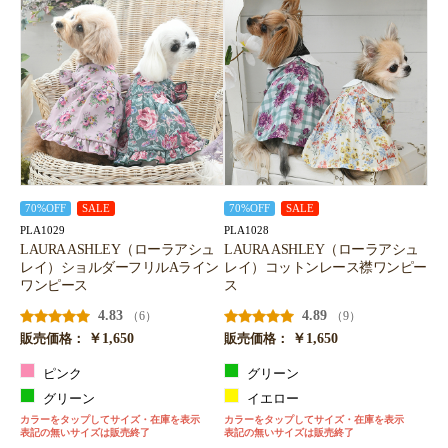
70%OFF
SALE
70%OFF
SALE
PLA1029
PLA1028
LAURA ASHLEY（ローラアシュ
LAURA ASHLEY（ローラアシュ
レイ）ショルダーフリルAライン
レイ）コットンレース襟ワンピー
ワンピース
ス
4.83
4.89
（6）
（9）
￥1,650
￥1,650
販売価格：
販売価格：
ピンク
グリーン
グリーン
イエロー
カラーをタップしてサイズ・在庫を表示
カラーをタップしてサイズ・在庫を表示
表記の無いサイズは販売終了
表記の無いサイズは販売終了