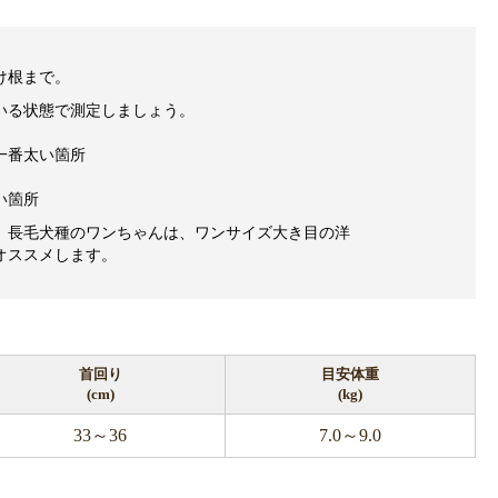
け根まで。
いる状態で測定しましょう。
一番太い箇所
い箇所
、長毛犬種のワンちゃんは、ワンサイズ大き目の洋
オススメします。
首回り
目安体重
(cm)
(kg)
33～36
7.0～9.0