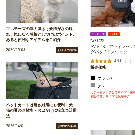
マルチーズの気の強さは愛情深さの現
れ！気になる性格としつけのポイント、
50％OFF
SALE
あると便利なアイテムをご紹介
PAX1072
AVIREX（アヴィレッ
2026/05/08
おすすめ/特集
グパッチドスウェット
4.91
（11）
販売価格：
ブラック
グレー
カラーをタップしてサイズ・在
表記の無いサイズは販売終了
ペットカートは暑さ対策にも便利！犬・
猫の夏のお散歩・お出かけに役立つ活用
法
2026/04/01
おすすめ/特集