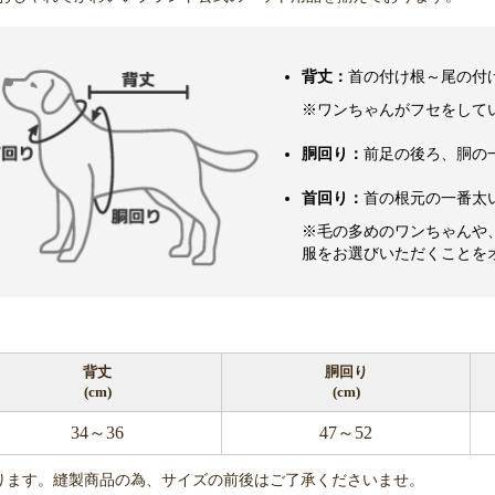
背丈：
首の付け根～尾の付
※ワンちゃんがフセをして
胴回り：
前足の後ろ、胴の
首回り：
首の根元の一番太
※毛の多めのワンちゃんや
服をお選びいただくことを
背丈
胴回り
(cm)
(cm)
34～36
47～52
ります。縫製商品の為、サイズの前後はご了承くださいませ。