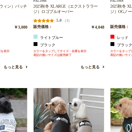
PXL1066
PXL1064
エドウィン）パッチ
2025秋冬 XLARGE（エクストララー
2025秋冬 
ジ）ロゴプルオーバー
ジ）OGノ
5.0
（3）
￥3,080
販売価格：
￥4,048
販売価格：
ライトブルー
レッド
ブラック
ブラッ
庫を表示
カラーをタップしてサイズ・在庫を表示
カラーをタップ
表記の無いサイズは販売終了
表記の無いサイ
もっと見る
もっと見る