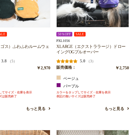
ALE
50％OFF
SALE
PXL1056
 ロゴス）ふわふわルームウェ
XLARGE（エクストララージ）ドロー
イングOGプルオーバー
3.8
5.0
（5）
（3）
￥2,970
販売価格：
￥2,750
ン
ベージュ
ー
パープル
してサイズ・在庫を表示
カラーをタップしてサイズ・在庫を表示
ズは販売終了
表記の無いサイズは販売終了
もっと見る
もっと見る