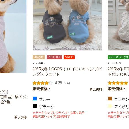
裏起毛
20％OFF
SALE
ハーネス穴付
PLG1097
PEW1089
2025秋冬 LOGOS（ ロゴス）キャンプパ
2025秋冬 
ンダスウェット
ト付ふわも
4.25
（4）
販売価格：
￥2,904
販売価格：
ートピケ）
限定商品】柴犬ジ
ブルー
ブラウ
全2色
ブラック
アイボ
カラーをタップしてサイズ・在庫を表示
カラーをタップ
表記の無いサイズは販売終了
表記の無いサイ
￥5,940