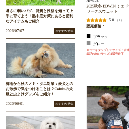
PEW1087
2025秋冬 EDWIN（ 
暑さに弱いパグ、特質と性格を知って上
ワークスウェット
手に育てよう！熱中症対策にあると便利
5.0
（1）
なアイテムもご紹介
販売価格：
2026/07/07
おすすめ/特集
ブラック
グレー
カラーをタップしてサイズ・在
表記の無いサイズは販売終了
梅雨から秋のノミ・ダニ対策：愛犬との
お散歩で気をつけることは？Caluluの犬
服と虫よけグッズをご紹介！
2026/06/01
おすすめ/特集