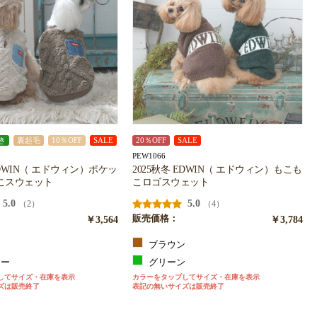
き
裏起毛
10％OFF
SALE
20％OFF
SALE
PEW1066
EDWIN（ エドウィン）ポケッ
2025秋冬 EDWIN（ エドウィン）もこも
こスウェット
こロゴスウェット
5.0
5.0
（2）
（4）
￥3,564
販売価格：
￥3,784
ン
ブラウン
リー
グリーン
してサイズ・在庫を表示
カラーをタップしてサイズ・在庫を表示
ズは販売終了
表記の無いサイズは販売終了