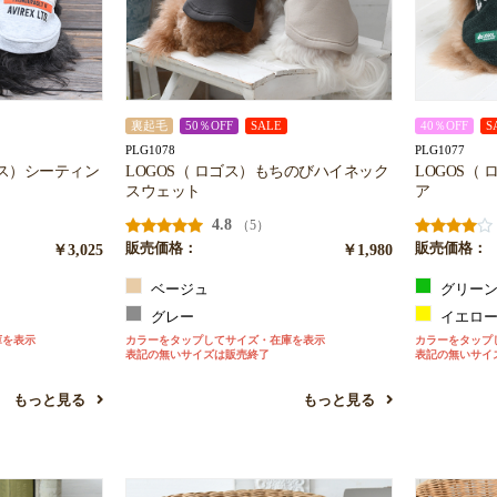
裏起毛
50％OFF
SALE
40％OFF
S
PLG1078
PLG1077
クス）シーティン
LOGOS（ ロゴス）もちのびハイネック
LOGOS（
スウェット
ア
4.8
（5）
￥3,025
販売価格：
￥1,980
販売価格：
ベージュ
グリー
グレー
イエロ
庫を表示
カラーをタップしてサイズ・在庫を表示
カラーをタップ
表記の無いサイズは販売終了
表記の無いサイ
もっと見る
もっと見る