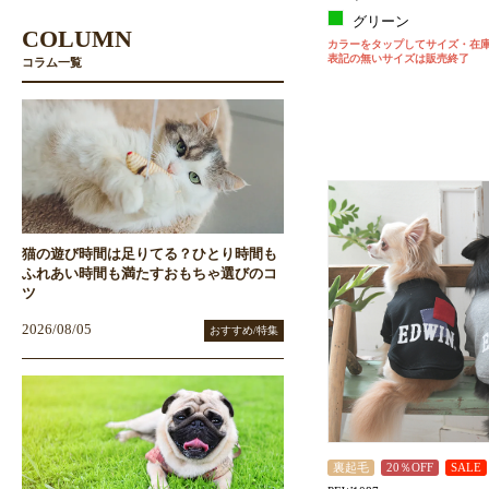
グリーン
COLUMN
カラーをタップしてサイズ・在
表記の無いサイズは販売終了
コラム一覧
猫の遊び時間は足りてる？ひとり時間も
ふれあい時間も満たすおもちゃ選びのコ
ツ
2026/08/05
おすすめ/特集
裏起毛
20％OFF
SALE