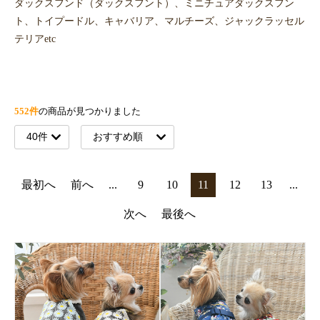
ダックスフンド（ダックスフント）、ミニチュアダックスフン
ト、トイプードル、キャバリア、マルチーズ、ジャックラッセル
テリアetc
552件
の商品が見つかりました
最初へ
前へ
...
9
10
11
12
13
...
次へ
最後へ