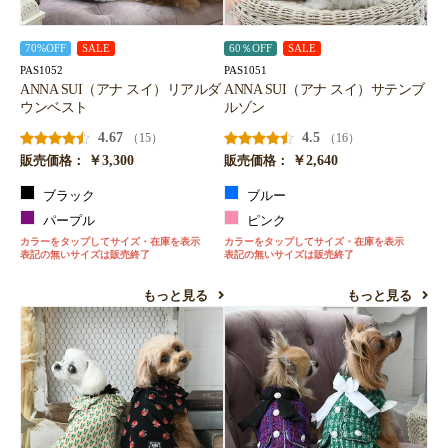
70%OFF
SALE
60％OFF
SALE
PAS1052
PAS1051
ANNA SUI（アナ スイ）リアルダ
ANNA SUI（アナ スイ）サテンブ
ウンベスト
ルゾン
4.67
4.5
（15）
（16）
￥3,300
￥2,640
販売価格：
販売価格：
ブラック
ブルー
パープル
ピンク
カラーをタップしてサイズ・在庫を表示
カラーをタップしてサイズ・在庫を表示
表記の無いサイズは販売終了
表記の無いサイズは販売終了
もっと見る
もっと見る