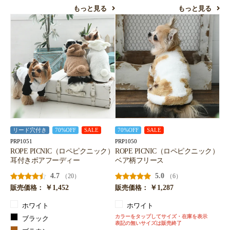
もっと見る
もっと見る
リード穴付き
70%OFF
SALE
70%OFF
SALE
PRP1051
PRP1050
ROPE PICNIC（ロペピクニック）
ROPE PICNIC（ロペピクニック）
耳付きボアフーディー
ベア柄フリース
4.7
5.0
（20）
（6）
￥1,452
￥1,287
販売価格：
販売価格：
ホワイト
ホワイト
カラーをタップしてサイズ・在庫を表示
ブラック
表記の無いサイズは販売終了