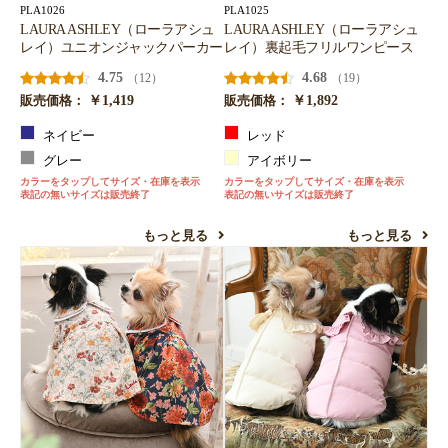
PLA1026
PLA1025
LAURA ASHLEY（ローラアシュ
LAURA ASHLEY（ローラアシュ
レイ）ユニオンジャックパーカー
レイ）裏起毛フリルワンピース
4.75
4.68
（12）
（19）
￥1,419
￥1,892
販売価格：
販売価格：
ネイビー
レッド
グレー
アイボリー
カラーをタップしてサイズ・在庫を表示
カラーをタップしてサイズ・在庫を表示
表記の無いサイズは販売終了
表記の無いサイズは販売終了
もっと見る
もっと見る