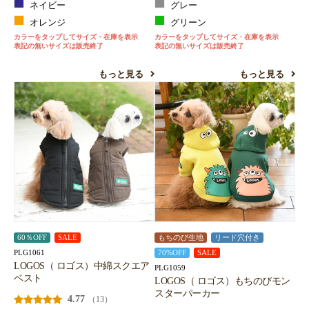
ネイビー
グレー
オレンジ
グリーン
カラーをタップしてサイズ・在庫を表示
カラーをタップしてサイズ・在庫を表示
表記の無いサイズは販売終了
表記の無いサイズは販売終了
もっと見る
もっと見る
60％OFF
SALE
もちのび生地
リード穴付き
PLG1061
70%OFF
SALE
LOGOS（ ロゴス）中綿スクエア
PLG1059
ベスト
LOGOS（ ロゴス）もちのびモン
スターパーカー
4.77
（13）