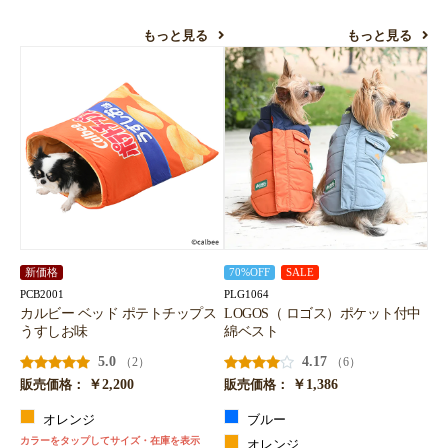
もっと見る
もっと見る
新価格
70%OFF
SALE
PCB2001
PLG1064
カルビー ベッド ポテトチップス
LOGOS（ ロゴス）ポケット付中
うすしお味
綿ベスト
5.0
4.17
（2）
（6）
￥2,200
￥1,386
販売価格：
販売価格：
オレンジ
ブルー
カラーをタップしてサイズ・在庫を表示
オレンジ