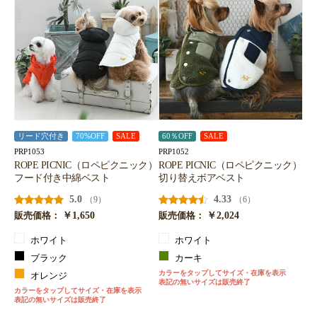
リード穴付き
70%OFF
SALE
60％OFF
SALE
PRP1053
PRP1052
ROPE PICNIC（ロペピクニック）
ROPE PICNIC（ロペピクニック）
フード付き中綿ベスト
切り替えボアベスト
5.0
4.33
（9）
（6）
￥1,650
￥2,024
販売価格：
販売価格：
ホワイト
ホワイト
ブラック
カーキ
カラーをタップしてサイズ・在庫を表示
オレンジ
表記の無いサイズは販売終了
カラーをタップしてサイズ・在庫を表示
表記の無いサイズは販売終了