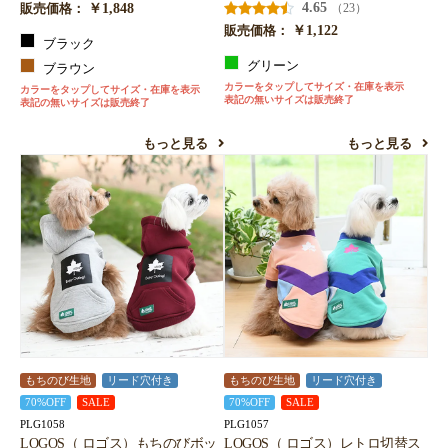
￥1,848
4.65
（23）
販売価格：
￥1,122
販売価格：
ブラック
グリーン
ブラウン
カラーをタップしてサイズ・在庫を表示
カラーをタップしてサイズ・在庫を表示
表記の無いサイズは販売終了
表記の無いサイズは販売終了
もっと見る
もっと見る
もちのび生地
リード穴付き
もちのび生地
リード穴付き
70%OFF
SALE
70%OFF
SALE
PLG1058
PLG1057
LOGOS（ ロゴス）もちのびボッ
LOGOS（ ロゴス）レトロ切替ス