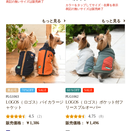
表記の無いサイズは販売終了
カラーをタップしてサイズ・在庫を表示
表記の無いサイズは販売終了
もっと見る
もっと見る
裏起毛
70%OFF
SALE
60％OFF
SALE
PLG1063
PLG1062
LOGOS（ ロゴス）バイカラージ
LOGOS（ ロゴス）ポケット付フ
ャケット
リースプルオーバー
4.5
4.75
（2）
（8）
￥1,386
￥1,496
販売価格：
販売価格：