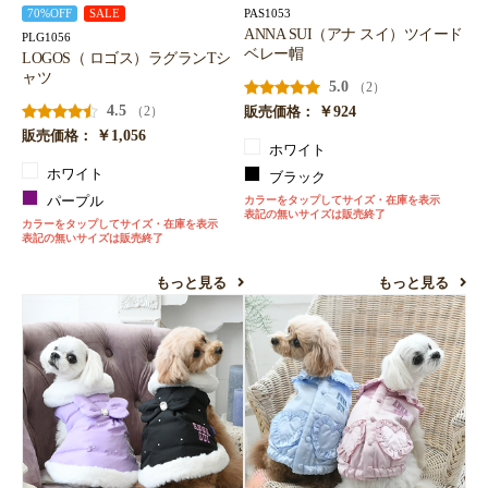
PAS1053
70%OFF
SALE
ANNA SUI（アナ スイ）ツイード
PLG1056
ベレー帽
LOGOS（ ロゴス）ラグランTシ
ャツ
5.0
（2）
4.5
￥924
（2）
販売価格：
￥1,056
販売価格：
ホワイト
ホワイト
ブラック
パープル
カラーをタップしてサイズ・在庫を表示
表記の無いサイズは販売終了
カラーをタップしてサイズ・在庫を表示
表記の無いサイズは販売終了
もっと見る
もっと見る