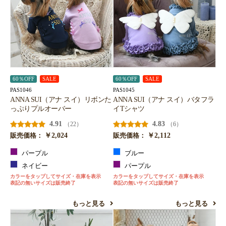
60％OFF
SALE
60％OFF
SALE
PAS1046
PAS1045
ANNA SUI（アナ スイ）リボンた
ANNA SUI（アナ スイ）バタフラ
っぷりプルオーバー
イTシャツ
4.91
4.83
（22）
（6）
￥2,024
￥2,112
販売価格：
販売価格：
パープル
ブルー
ネイビー
パープル
カラーをタップしてサイズ・在庫を表示
カラーをタップしてサイズ・在庫を表示
表記の無いサイズは販売終了
表記の無いサイズは販売終了
もっと見る
もっと見る