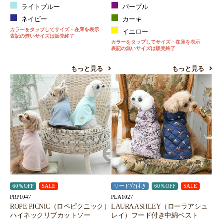
ライトブルー
パープル
ネイビー
カーキ
カラーをタップしてサイズ・在庫を表示
イエロー
表記の無いサイズは販売終了
カラーをタップしてサイズ・在庫を表示
表記の無いサイズは販売終了
もっと見る
もっと見る
60％OFF
SALE
リード穴付き
60％OFF
SALE
PRP1047
PLA1027
ROPE PICNIC（ロペピクニック）
LAURA ASHLEY（ローラアシュ
ハイネックリブカットソー
レイ）フード付き中綿ベスト