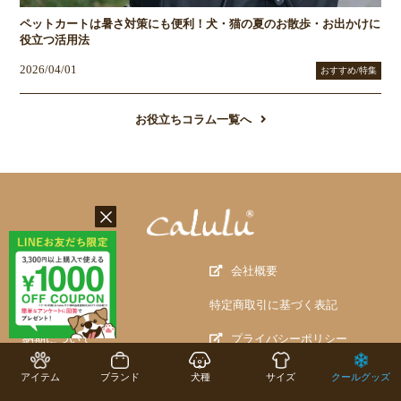
ペットカートは暑さ対策にも便利！犬・猫の夏のお散歩・お出かけに
役立つ活用法
2026/04/01
おすすめ/特集
お役立ちコラム一覧へ
ご利用ガイド
会社概要
会員登録について
特定商取引に基づく表記
納期について
プライバシーポリシー
お支払について
情報セキュリティ基本方針
アイテム
ブランド
犬種
サイズ
クールグッズ