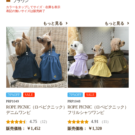
ブラウン
カラーをタップしてサイズ・在庫を表示
表記の無いサイズは販売終了
もっと見る
もっと見る
70%OFF
SALE
70%OFF
SALE
PRP1049
PRP1048
ROPE PICNIC（ロペピクニック）
ROPE PICNIC（ロペピクニック）
デニムワンピ
フリルシャツワンピ
4.75
4.91
（12）
（11）
￥1,452
￥1,320
販売価格：
販売価格：