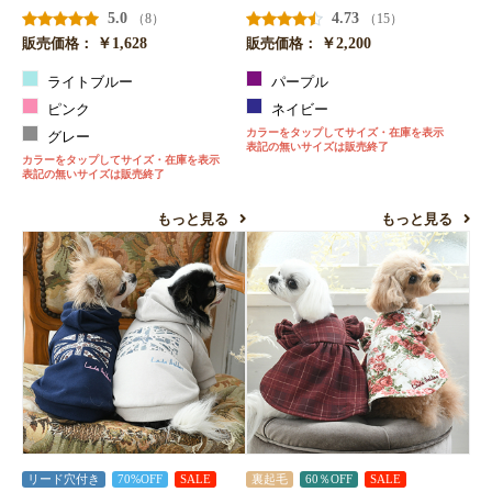
5.0
4.73
（8）
（15）
￥1,628
￥2,200
販売価格：
販売価格：
ライトブルー
パープル
ピンク
ネイビー
カラーをタップしてサイズ・在庫を表示
グレー
表記の無いサイズは販売終了
カラーをタップしてサイズ・在庫を表示
表記の無いサイズは販売終了
もっと見る
もっと見る
リード穴付き
70%OFF
SALE
裏起毛
60％OFF
SALE