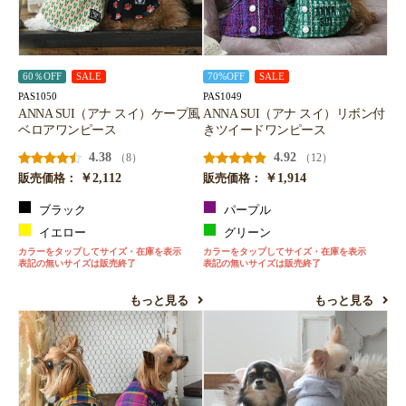
60％OFF
SALE
70%OFF
SALE
PAS1050
PAS1049
ANNA SUI（アナ スイ）ケープ風
ANNA SUI（アナ スイ）リボン付
ベロアワンピース
きツイードワンピース
4.38
4.92
（8）
（12）
￥2,112
￥1,914
販売価格：
販売価格：
ブラック
パープル
イエロー
グリーン
カラーをタップしてサイズ・在庫を表示
カラーをタップしてサイズ・在庫を表示
表記の無いサイズは販売終了
表記の無いサイズは販売終了
もっと見る
もっと見る