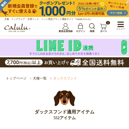
犬服・ドッグウェア・犬用ベッド・ペット用品ブランド通販サイト「Calulu(カルル)」
0
メニュー
新規会員登録
ログイン
検索
カート
トップページ
犬種一覧
ダックスフンド
ダックスフンド適用アイテム
552アイテム