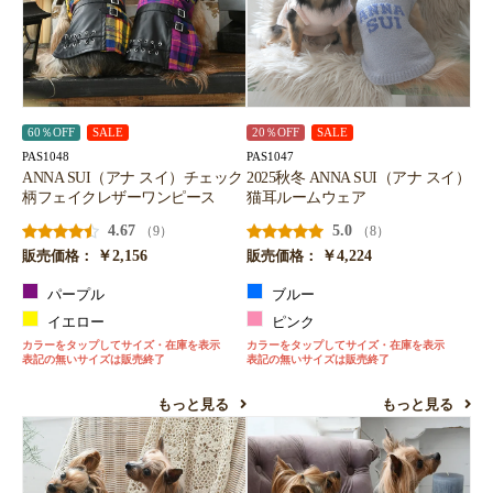
お買い物を続ける
カートへ進む
60％OFF
SALE
20％OFF
SALE
PAS1048
PAS1047
ANNA SUI（アナ スイ）チェック
2025秋冬 ANNA SUI（アナ スイ）
柄フェイクレザーワンピース
猫耳ルームウェア
4.67
5.0
（9）
（8）
￥2,156
￥4,224
販売価格：
販売価格：
パープル
ブルー
イエロー
ピンク
カラーをタップしてサイズ・在庫を表示
カラーをタップしてサイズ・在庫を表示
表記の無いサイズは販売終了
表記の無いサイズは販売終了
もっと見る
もっと見る