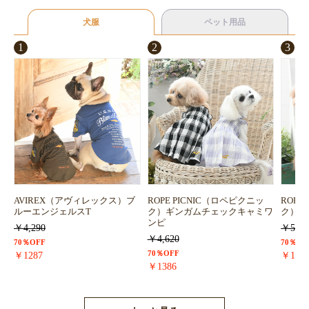
犬服
ペット用品
1
2
3
AVIREX（アヴィレックス）ブ
ROPE PICNIC（ロペピクニッ
ROPE
ルーエンジェルスT
ク）ギンガムチェックキャミワ
ク）浴
ンピ
￥4,290
￥5,72
￥4,620
70％OFF
70％OF
70％OFF
￥1287
￥171
￥1386