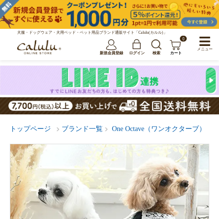
犬服・ドッグウェア・犬用ベッド・ペット用品ブランド通販サイト「Calulu(カルル)」
0
メニュー
新規会員登録
ログイン
検索
カート
トップページ
ブランド一覧
One Octave（ワンオクターブ）