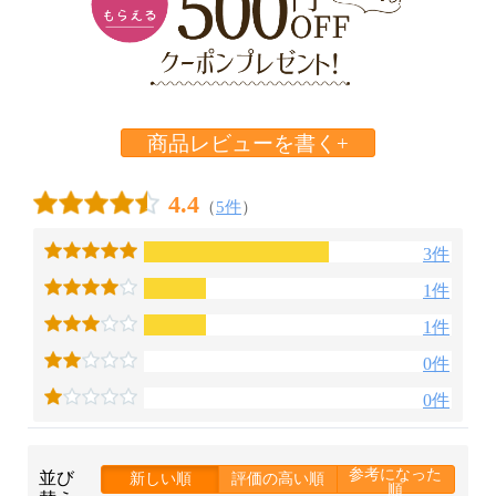
商品レビューを書く+
4.4
（
5件
）
3件
1件
1件
0件
0件
参考になった
並び
新しい順
評価の高い順
順