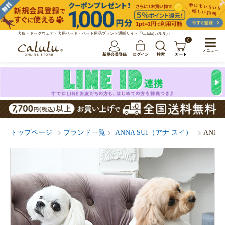
犬服・ドッグウェア・犬用ベッド・ペット用品ブランド通販サイト「Calulu(カルル)」
0
メニュー
新規会員登録
ログイン
検索
カート
トップページ
ブランド一覧
ANNA SUI（アナ スイ）
ANN