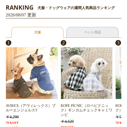
RANKING
犬服・ドッグウェアの週間人気商品ランキング
2026/08/07 更新
犬服
ペット用品
1
2
3
AVIREX（アヴィレックス）ブ
ROPE PICNIC（ロペピクニッ
ROPE
ルーエンジェルスT
ク）ギンガムチェックキャミワ
ク）浴
ンピ
￥4,290
￥5,72
￥4,620
70％OFF
70％OF