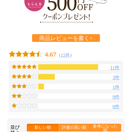
商品レビューを書く+
4.67
（
15件
）
11件
3件
1件
0件
0件
参考になった
並び
新しい順
評価の高い順
順