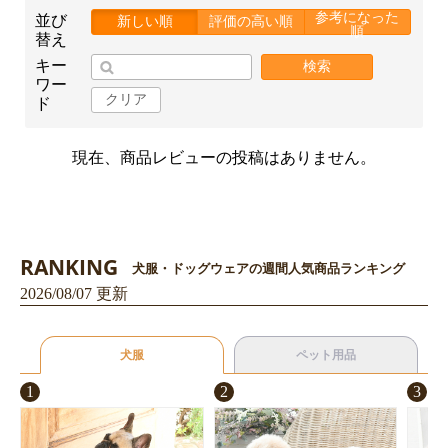
参考になった
並び
新しい順
評価の高い順
順
替え
キー
検索
ワー
クリア
ド
現在、商品レビューの投稿はありません。
お買い物を続ける
カートへ進む
RANKING
犬服・ドッグウェアの週間人気商品ランキング
2026/08/07 更新
犬服
ペット用品
1
2
3