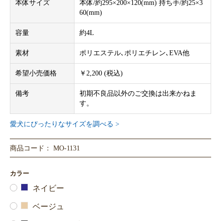
本体サイズ
本体/約295×200×120(mm) 持ち手/約25×3
60(mm)
容量
約4L
素材
ポリエステル､ポリエチレン､EVA他
希望小売価格
￥2,200 (税込)
備考
初期不良品以外のご交換は出来かねま
す。
愛犬にぴったりなサイズを調べる >
商品コード： MO-1131
カラー
ネイビー
ベージュ