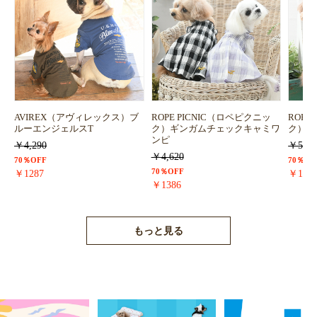
AVIREX（アヴィレックス）ブ
ROPE PICNIC（ロペピクニッ
ROPE
ルーエンジェルスT
ク）ギンガムチェックキャミワ
ク）浴
ンピ
￥4,290
￥5,72
￥4,620
70％OFF
70％OF
70％OFF
￥1287
￥171
￥1386
もっと見る