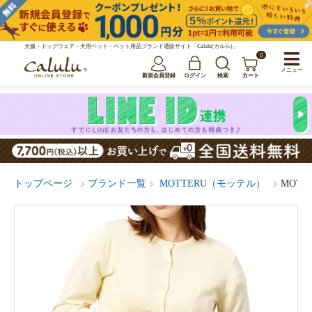
犬服・ドッグウェア・犬用ベッド・ペット用品ブランド通販サイト「Calulu(カルル)」
0
メニュー
新規会員登録
ログイン
検索
カート
トップページ
ブランド一覧
MOTTERU（モッテル）
MOT