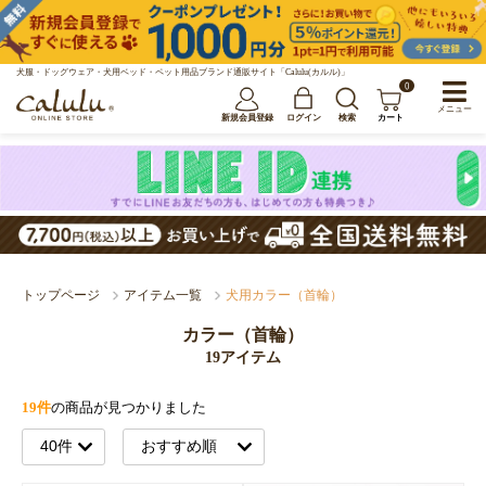
犬服・ドッグウェア・犬用ベッド・ペット用品ブランド通販サイト「Calulu(カルル)」
0
メニュー
新規会員登録
ログイン
検索
カート
トップページ
アイテム一覧
犬用カラー（首輪）
カラー（首輪）
19アイテム
19件
の商品が見つかりました