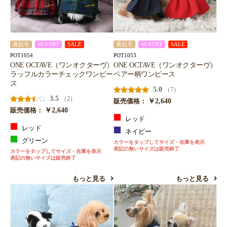
裏起毛
40％OFF
SALE
裏起毛
40％OFF
SALE
POT1054
POT1053
ONE OCTAVE（ワンオクターヴ）
ONE OCTAVE（ワンオクターヴ）
ラッフルカラーチェックワンピー
ベアー柄ワンピース
ス
5.0
（7）
3.5
（2）
￥2,640
販売価格：
￥2,640
販売価格：
レッド
レッド
ネイビー
グリーン
カラーをタップしてサイズ・在庫を表示
表記の無いサイズは販売終了
カラーをタップしてサイズ・在庫を表示
表記の無いサイズは販売終了
もっと見る
もっと見る