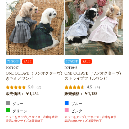
お買い物を続ける
カートへ進む
70%OFF
SALE
70%OFF
SALE
POT1047
POT1046
ONE OCTAVE（ワンオクターヴ）
ONE OCTAVE（ワンオクターヴ）
きちんとワンピ
ストライプフリルワンピ
5.0
4.5
（2）
（4）
￥1,254
￥1,188
販売価格：
販売価格：
グレー
ブルー
グリーン
ピンク
カラーをタップしてサイズ・在庫を表示
カラーをタップしてサイズ・在庫を表示
表記の無いサイズは販売終了
表記の無いサイズは販売終了