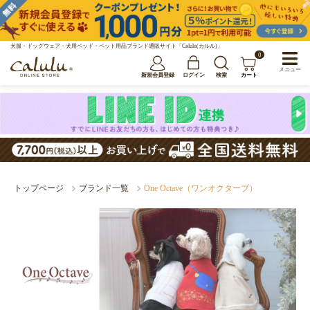
犬服・ドッグウェア・犬用ベッド・ペット用品ブランド通販サイト「Calulu(カルル)」
0
メニュー
新規会員登録
ログイン
検索
カート
トップページ
ブランド一覧
One Octave（ワンオクターブ）