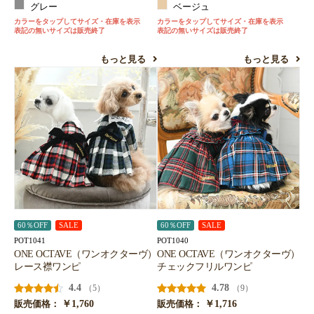
グレー
ベージュ
カラーをタップしてサイズ・在庫を表示
カラーをタップしてサイズ・在庫を表示
表記の無いサイズは販売終了
表記の無いサイズは販売終了
もっと見る
もっと見る
60％OFF
SALE
60％OFF
SALE
POT1041
POT1040
ONE OCTAVE（ワンオクターヴ）
ONE OCTAVE（ワンオクターヴ）
レース襟ワンピ
チェックフリルワンピ
4.4
4.78
（5）
（9）
￥1,760
￥1,716
販売価格：
販売価格：