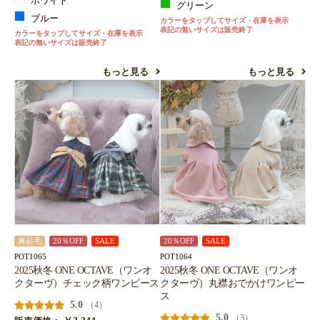
ホワイト
グリーン
ブルー
カラーをタップしてサイズ・在庫を表示
表記の無いサイズは販売終了
カラーをタップしてサイズ・在庫を表示
表記の無いサイズは販売終了
もっと見る
もっと見る
裏起毛
20％OFF
SALE
20％OFF
SALE
POT1065
POT1064
2025秋冬 ONE OCTAVE（ワンオ
2025秋冬 ONE OCTAVE（ワンオ
クターヴ）チェック柄ワンピース
クターヴ）丸襟おでかけワンピー
ス
5.0
（4）
5.0
（3）