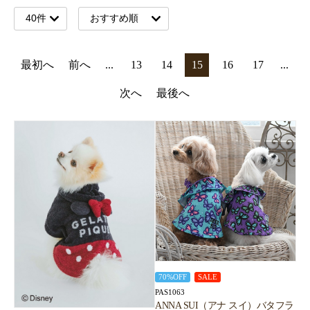
最初へ
前へ
...
13
14
15
16
17
...
次へ
最後へ
70%OFF
SALE
PAS1063
ANNA SUI（アナ スイ）バタフラ