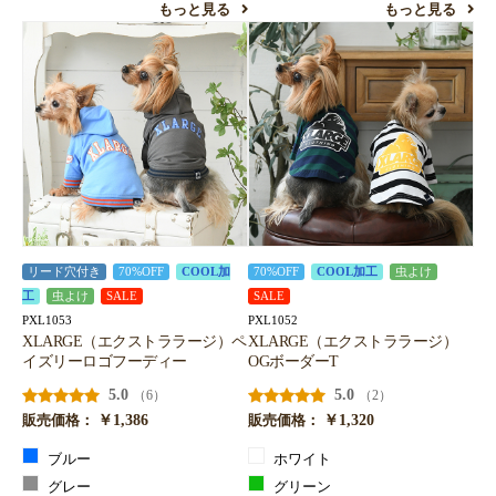
もっと見る
もっと見る
リード穴付き
70%OFF
COOL加
70%OFF
COOL加工
虫よけ
工
虫よけ
SALE
SALE
PXL1053
PXL1052
XLARGE（エクストララージ）ペ
XLARGE（エクストララージ）
イズリーロゴフーディー
OGボーダーT
5.0
5.0
（6）
（2）
￥1,386
￥1,320
販売価格：
販売価格：
ブルー
ホワイト
グレー
グリーン