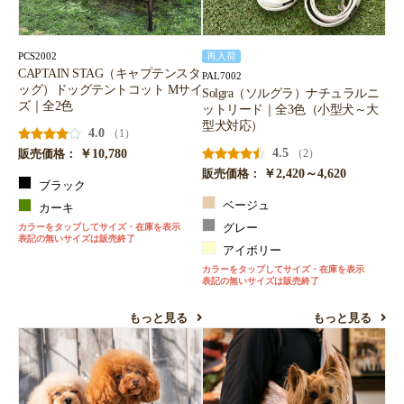
PCS2002
再入荷
CAPTAIN STAG（キャプテンスタ
PAL7002
ッグ）ドッグテントコット Mサイ
Solgra（ソルグラ）ナチュラルニ
ズ｜全2色
ットリード｜全3色（小型犬～大
型犬対応）
4.0
（1）
￥10,780
4.5
（2）
販売価格：
￥2,420～4,620
販売価格：
ブラック
ベージュ
カーキ
カラーをタップしてサイズ・在庫を表示
グレー
表記の無いサイズは販売終了
アイボリー
カラーをタップしてサイズ・在庫を表示
表記の無いサイズは販売終了
もっと見る
もっと見る