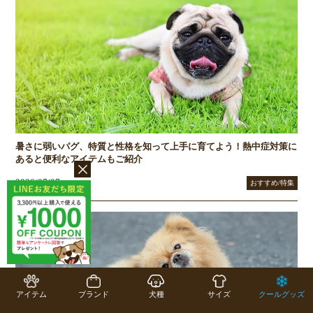
暑さに弱いパグ、特質と性格を知って上手に育てよう！熱中症対策に
あると便利なアイテムもご紹介
2026/07/07
おすすめ/特集
アイテム
ブランド
犬種
サイズ
クールグッズ