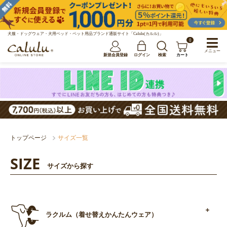
犬服・ドッグウェア・犬用ベッド・ペット用品ブランド通販サイト「Calulu(カルル)」
0
メニュー
新規会員登録
ログイン
検索
カート
トップページ
サイズ一覧
SIZE
サイズから探す
ラクルム（着せ替えかんたんウェア）