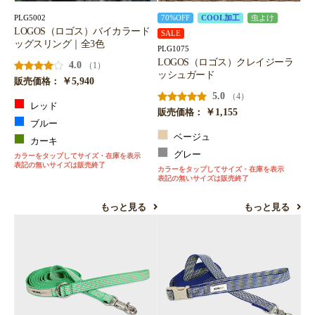
PLG5002
70%OFF
COOL加工
虫よけ
LOGOS（ロゴス）バイカラード
SALE
ッグスリング｜全3色
PLG1075
LOGOS（ロゴス）クレイジーラ
4.0
（1）
ッシュガード
￥5,940
販売価格：
5.0
（4）
レッド
￥1,155
販売価格：
ブルー
ベージュ
カーキ
グレー
カラーをタップしてサイズ・在庫を表示
表記の無いサイズは販売終了
カラーをタップしてサイズ・在庫を表示
表記の無いサイズは販売終了
もっと見る
もっと見る