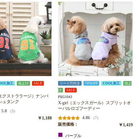
OOL加工
虫よけ
SALE
リード穴付き
70%OFF
COOL加工
虫よ
け
SALE
（エクストララージ）ナンバ
PXG1043
シュタンク
X-girl（エックスガール）スプリットオ
ーバルロゴフーディー
5.0
（5）
￥1,188
4.86
（7）
販売価格：
￥1,419
ー
パープル
ン