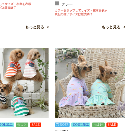
してサイズ・在庫を表示
グレー
ズは販売終了
カラーをタップしてサイズ・在庫を表示
表記の無いサイズは販売終了
もっと見る
もっと見る
OOL加工
虫よけ
SALE
70%OFF
COOL加工
虫よけ
SALE
PEW1064