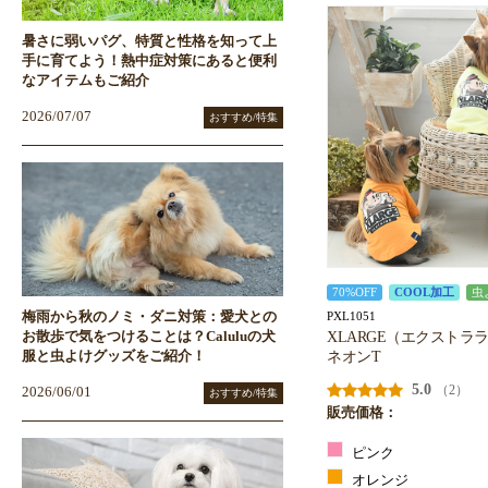
暑さに弱いパグ、特質と性格を知って上
手に育てよう！熱中症対策にあると便利
なアイテムもご紹介
2026/07/07
おすすめ/特集
70%OFF
COOL加工
虫
PXL1051
梅雨から秋のノミ・ダニ対策：愛犬との
XLARGE（エクストラ
お散歩で気をつけることは？Caluluの犬
ネオンT
服と虫よけグッズをご紹介！
5.0
（2）
2026/06/01
おすすめ/特集
販売価格：
ピンク
オレンジ