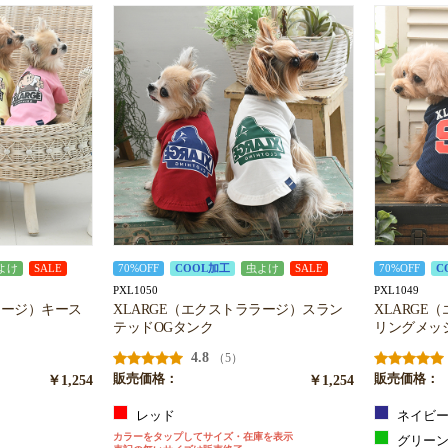
よけ
SALE
70%OFF
COOL加工
虫よけ
SALE
70%OFF
C
PXL1050
PXL1049
ラージ）キース
XLARGE（エクストララージ）スラン
XLARGE
テッドOGタンク
リングメッ
4.8
（5）
￥1,254
販売価格：
￥1,254
販売価格：
レッド
ネイビ
カラーをタップしてサイズ・在庫を表示
グリー