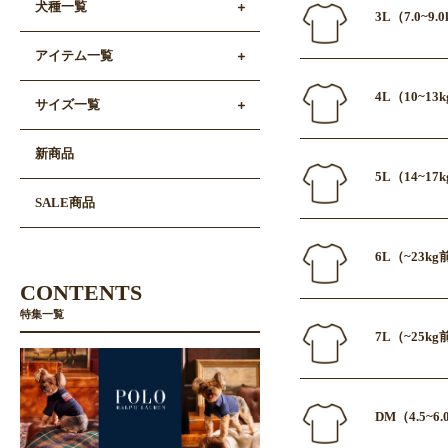
犬種一覧
3L（7.0~9
アイテム一覧
4L（10~13
サイズ一覧
新商品
5L（14~17
SALE商品
6L（~23k
CONTENTS
特集一覧
7L（~25k
DM（4.5~6