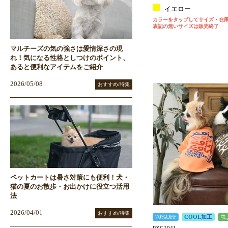
イエロー
カラーをタップしてサイズ・在
表記の無いサイズは販売終了
マルチーズの気の強さは愛情深さの現
れ！気になる性格としつけのポイント、
あると便利なアイテムをご紹介
2026/05/08
おすすめ/特集
ペットカートは暑さ対策にも便利！犬・
猫の夏のお散歩・お出かけに役立つ活用
法
2026/04/01
おすすめ/特集
70%OFF
COOL加工
虫
PXG1041