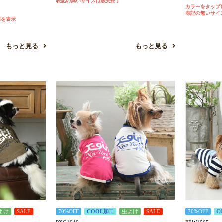
表記の無いサイズは販売終了
カラーをタップ
表記の無いサイ
庫を表示
もっと見る
もっと見る
よけ
SALE
70%OFF
COOL加工
虫よけ
SALE
70%OFF
C
PXG1040
PEW1065