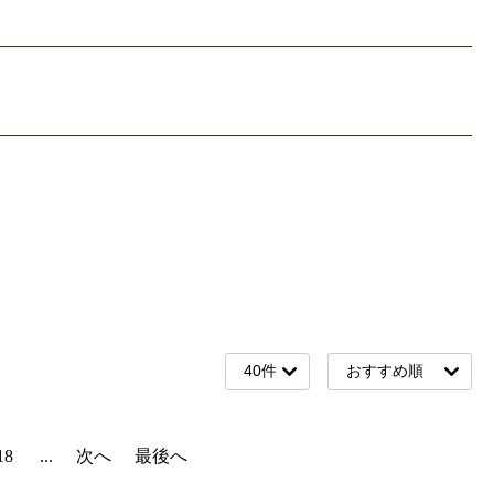
18
...
次へ
最後へ