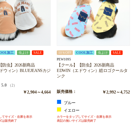
OOL加工
虫よけ
SALE
10％OFF
COOL加工
虫よけ
SALE
PEW1095
防虫】2026新商品
【クール】【防虫】2026新商品
ドウィン）BLUEJEANSカジ
EDWIN（エドウィン）総ロゴクールタ
ンク
5.0
（2）
￥2,904～4,664
販売価格：
￥2,992～4,752
ト
ブルー
ュ
イエロー
してサイズ・在庫を表示
カラーをタップしてサイズ・在庫を表示
ズは販売終了
表記の無いサイズは販売終了