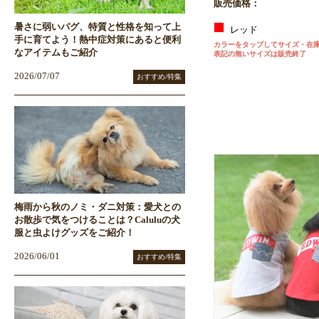
販売価格：
暑さに弱いパグ、特質と性格を知って上
レッド
手に育てよう！熱中症対策にあると便利
カラーをタップしてサイズ・在
なアイテムもご紹介
表記の無いサイズは販売終了
2026/07/07
おすすめ/特集
梅雨から秋のノミ・ダニ対策：愛犬との
お散歩で気をつけることは？Caluluの犬
服と虫よけグッズをご紹介！
2026/06/01
おすすめ/特集