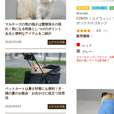
30％OFF
COOL加工
虫
PEW1081
EDWIN（ エドウィン
ボックスロゴタンク
マルチーズの気の強さは愛情深さの現
れ！気になる性格としつけのポイント、
4.0
（1）
あると便利なアイテムをご紹介
販売価格：
2026/05/08
おすすめ/特集
レッド
グレー
カラーをタップしてサイズ・在
表記の無いサイズは販売終了
ペットカートは暑さ対策にも便利！犬・
猫の夏のお散歩・お出かけに役立つ活用
法
2026/04/01
おすすめ/特集