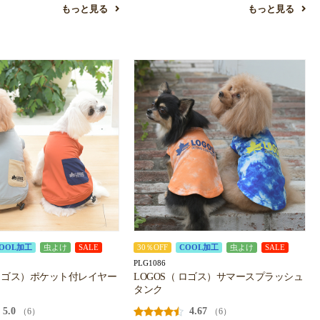
もっと見る
もっと見る
OOL加工
虫よけ
SALE
30％OFF
COOL加工
虫よけ
SALE
PLG1086
 ロゴス）ポケット付レイヤー
LOGOS（ ロゴス）サマースプラッシュ
タンク
5.0
4.67
（6）
（6）