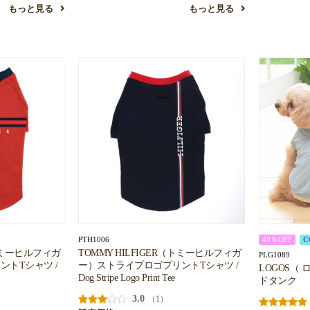
もっと見る
もっと見る
お買い物を続ける
カートへ進む
PTH1006
40％OFF
C
（トミーヒルフィガ
TOMMY HILFIGER（トミーヒルフィガ
PLG1089
トTシャツ /
ー）ストライプロゴプリントTシャツ /
LOGOS（
Dog Stripe Logo Print Tee
ドタンク
3.0
（1）