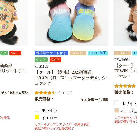
よけ
SALE
保冷剤ポケット付き
10％OFF
COOL加工
10％OFF
C
PEW1099
虫よけ
SALE
6新商品
【クール】【
PLG1103
ハリゾートシャ
EDWIN（エ
【クール】【防虫】2026新商品
ュアルT
LOGOS（ロゴス）サマーグラデメッシ
ュタンク
￥3,168～4,928
4.5
販売価格：
（2）
販売価格：
￥2,640～4,400
ホワイ
ホワイト
ベージ
庫を表示
イエロー
カラーをタップ
表記の無いサイ
カラーをタップしてサイズ・在庫を表示
表記の無いサイズは販売終了