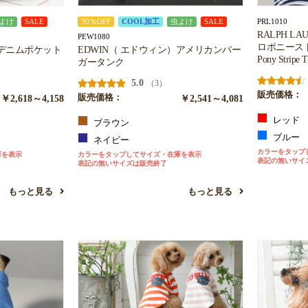
PRL1010
よけ
SALE
30％OFF
COOL加工
虫よけ
SALE
RALPH 
PEW1080
ロポニーストラ
）デニムポケット
EDWIN（ エドウィン）アメリカンバー
Pony Stripe T
ガータンク
5.0
（3）
販売価格：
￥2,618～4,158
販売価格：
￥2,541～4,081
レッド
ブラウン
ブルー
ネイビー
カラーをタップ
庫を表示
カラーをタップしてサイズ・在庫を表示
表記の無いサイ
表記の無いサイズは販売終了
もっと見る
もっと見る