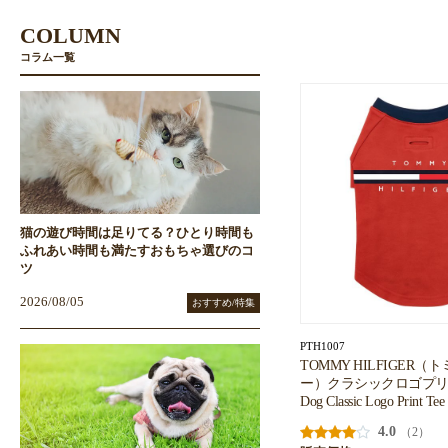
COLUMN
コラム一覧
猫の遊び時間は足りてる？ひとり時間も
ふれあい時間も満たすおもちゃ選びのコ
ツ
2026/08/05
おすすめ/特集
PTH1007
TOMMY HILFIGER
ー）クラシックロゴプリン
Dog Classic Logo Print Tee
4.0
（2）