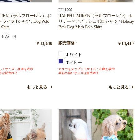
PRL1009
LAUREN（ラルフローレン）ポ
RALPH LAUREN（ラルフローレン）ホ
イプTシャツ / Dog Polo
リデーベアメッシュポロシャツ / Holiday
-Shirt
Bear Dog Mesh Polo Shirt
4.75
（4）
￥13,640
販売価格：
￥14,410
ホワイト
ネイビー
してサイズ・在庫を表示
カラーをタップしてサイズ・在庫を表示
ズは販売終了
表記の無いサイズは販売終了
もっと見る
もっと見る