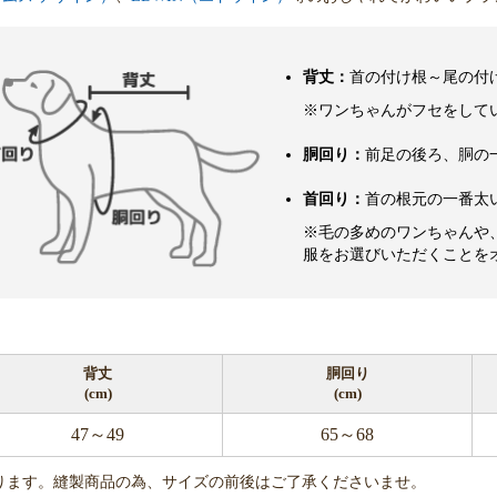
背丈：
首の付け根～尾の付
※ワンちゃんがフセをして
胴回り：
前足の後ろ、胴の
首回り：
首の根元の一番太
※毛の多めのワンちゃんや
服をお選びいただくことを
背丈
胴回り
(cm)
(cm)
47～49
65～68
ります。縫製商品の為、サイズの前後はご了承くださいませ。