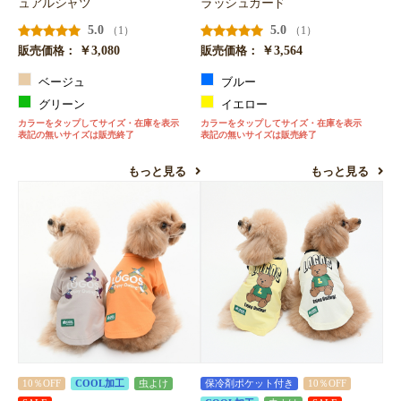
ュアルシャツ
ラッシュガード
5.0
5.0
（1）
（1）
￥3,080
￥3,564
販売価格：
販売価格：
ベージュ
ブルー
グリーン
イエロー
カラーをタップしてサイズ・在庫を表示
カラーをタップしてサイズ・在庫を表示
表記の無いサイズは販売終了
表記の無いサイズは販売終了
もっと見る
もっと見る
10％OFF
COOL加工
虫よけ
保冷剤ポケット付き
10％OFF