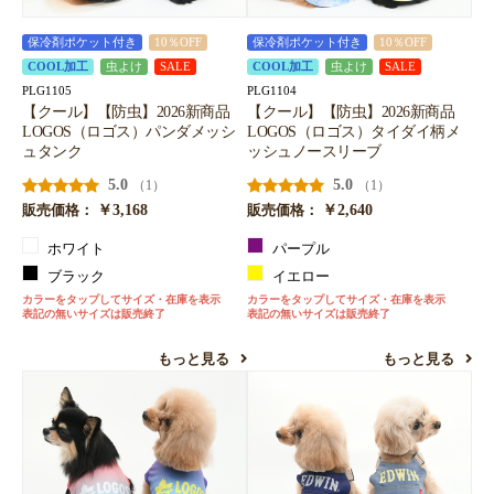
保冷剤ポケット付き
10％OFF
保冷剤ポケット付き
10％OFF
COOL加工
虫よけ
SALE
COOL加工
虫よけ
SALE
PLG1105
PLG1104
【クール】【防虫】2026新商品
【クール】【防虫】2026新商品
LOGOS（ロゴス）パンダメッシ
LOGOS（ロゴス）タイダイ柄メ
ュタンク
ッシュノースリーブ
5.0
5.0
（1）
（1）
￥3,168
￥2,640
販売価格：
販売価格：
ホワイト
パープル
ブラック
イエロー
カラーをタップしてサイズ・在庫を表示
カラーをタップしてサイズ・在庫を表示
表記の無いサイズは販売終了
表記の無いサイズは販売終了
もっと見る
もっと見る