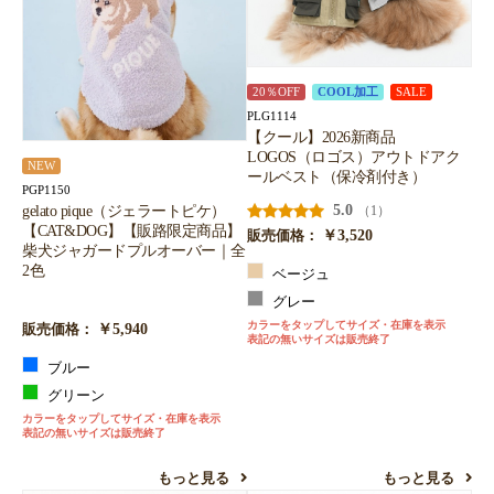
20％OFF
COOL加工
SALE
PLG1114
【クール】2026新商品
LOGOS（ロゴス）アウトドアク
NEW
ールベスト（保冷剤付き）
PGP1150
5.0
gelato pique（ジェラートピケ）
（1）
【CAT&DOG】【販路限定商品】
￥3,520
販売価格：
柴犬ジャガードプルオーバー｜全
2色
ベージュ
グレー
カラーをタップしてサイズ・在庫を表示
￥5,940
販売価格：
表記の無いサイズは販売終了
ブルー
グリーン
カラーをタップしてサイズ・在庫を表示
表記の無いサイズは販売終了
もっと見る
もっと見る