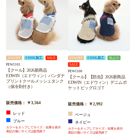
10％OFF
COOL加工
SALE
10％OFF
COOL加工
虫よけ
PEW1101
SALE
【クール】2026新商品
PEW1100
EDWIN（エドウィン）バンダナ
【クール】【防虫】2026新商品
プリントクールメッシュタンク
EDWIN（エドウィン）デニムポ
（保冷剤付き）
ケットビッグロゴＴ
￥3,564
販売価格：
￥2,992
販売価格：
レッド
ベージュ
ブルー
ネイビー
カラーをタップしてサイズ・在庫を表示
カラーをタップしてサイズ・在庫を表示
表記の無いサイズは販売終了
表記の無いサイズは販売終了