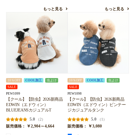
もっと見る
もっと見る
10％OFF
COOL加工
虫よけ
10％OFF
COOL加工
虫よけ
SALE
SALE
PEW1099
PEW1098
【クール】【防虫】2026新商品
【クール】【防虫】2026新商品
EDWIN（エドウィン）
EDWIN（エドウィン）ビンテー
BLUEJEANSカジュアルT
ジカジュアルタンク
5.0
5.0
（2）
（1）
￥2,904～4,664
￥3,080
販売価格：
販売価格：