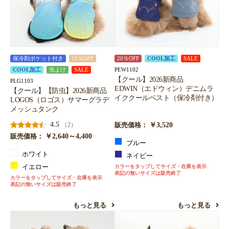
保冷剤ポケット付き
10％OFF
20％OFF
COOL加工
SALE
PEW1102
COOL加工
虫よけ
SALE
【クール】2026新商品
PLG1103
EDWIN（エドウィン）デニムラ
【クール】【防虫】2026新商品
イククールベスト（保冷剤付き）
LOGOS（ロゴス）サマーグラデ
メッシュタンク
4.5
￥3,520
（2）
販売価格：
￥2,640～4,400
販売価格：
ブルー
ホワイト
ネイビー
イエロー
カラーをタップしてサイズ・在庫を表示
表記の無いサイズは販売終了
カラーをタップしてサイズ・在庫を表示
表記の無いサイズは販売終了
もっと見る
もっと見る