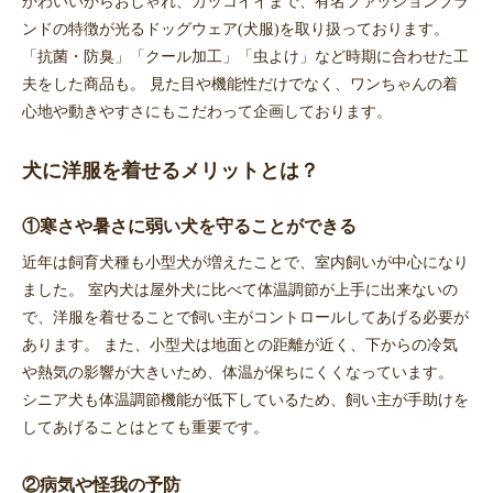
かわいいからおしゃれ、カッコイイまで、有名ファッションブラ
ンドの特徴が光るドッグウェア(犬服)を取り扱っております。
「抗菌・防臭」「クール加工」「虫よけ」など時期に合わせた工
夫をした商品も。 見た目や機能性だけでなく、ワンちゃんの着
心地や動きやすさにもこだわって企画しております。
犬に洋服を着せるメリットとは？
①寒さや暑さに弱い犬を守ることができる
近年は飼育犬種も小型犬が増えたことで、室内飼いが中心になり
ました。 室内犬は屋外犬に比べて体温調節が上手に出来ないの
で、洋服を着せることで飼い主がコントロールしてあげる必要が
あります。 また、小型犬は地面との距離が近く、下からの冷気
や熱気の影響が大きいため、体温が保ちにくくなっています。
シニア犬も体温調節機能が低下しているため、飼い主が手助けを
してあげることはとても重要です。
②病気や怪我の予防