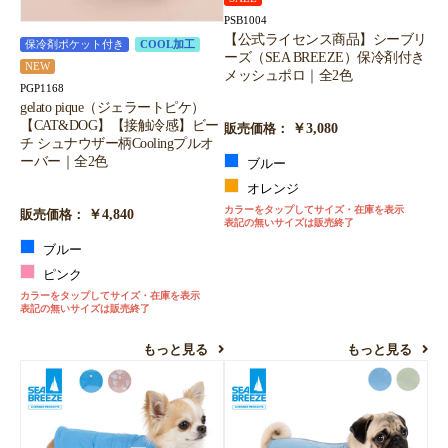
PSB1004
【公式ライセンス商品】シーブリ
保冷剤ポケット付き
COOL加工
ーズ（SEA BREEZE）保冷剤付き
NEW
メッシュポロ｜全2色
PGP1168
gelato pique（ジェラートピケ）
【CAT&DOG】【接触冷感】ビー
￥3,080
販売価格：
チ シュナウザー柄Coolingプルオ
ーバー｜全2色
ブルー
オレンジ
カラーをタップしてサイズ・在庫を表示
￥4,840
販売価格：
表記の無いサイズは販売終了
ブルー
ピンク
カラーをタップしてサイズ・在庫を表示
表記の無いサイズは販売終了
もっと見る
もっと見る