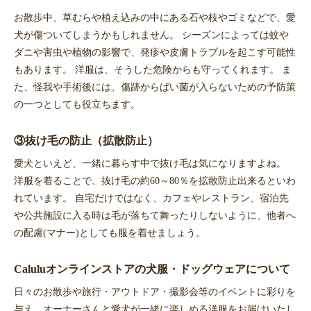
お散歩中、草むらや植え込みの中にある石や枝やゴミなどで、愛
犬が傷ついてしまうかもしれません。 シーズンによっては蚊や
ダニや害虫や植物の影響で、発疹や皮膚トラブルを起こす可能性
もあります。 洋服は、そうした危険からも守ってくれます。 ま
た、怪我や手術後には、傷跡からばい菌が入らないための予防策
の一つとしても役立ちます。
③抜け毛の防止（拡散防止）
愛犬といえど、一緒に暮らす中で抜け毛は気になりますよね。
洋服を着ることで、抜け毛の約60～80％を拡散防止出来るといわ
れています。 自宅だけではなく、カフェやレストラン、宿泊先
や公共施設に入る時は毛が落ちて舞ったりしないように、他者へ
の配慮(マナー)としても服を着せましょう。
Caluluオンラインストアの犬服・ドッグウェアについて
日々のお散歩や旅行・アウトドア・撮影会等のイベントに彩りを
与え、オーナーさんと愛犬が一緒に楽しめる洋服をお届けいたし