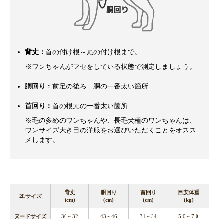
背丈：
首の付け根～尾の付け根まで。
※ワンちゃんがフセをしている状態で測定しましょう。
胴回り：
前足の後ろ、胴の一番太い箇所
首回り：
首の根元の一番太い箇所
※毛の多めのワンちゃんや、長毛犬種のワンちゃんは、
ワンサイズ大き目の洋服をお選びいただくことをオスス
メします。
背丈
胴回り
首回り
目安体重
2Lサイズ
(cm)
(cm)
(cm)
(kg)
ヌードサイズ
30～32
43～46
31～34
5.0～7.0