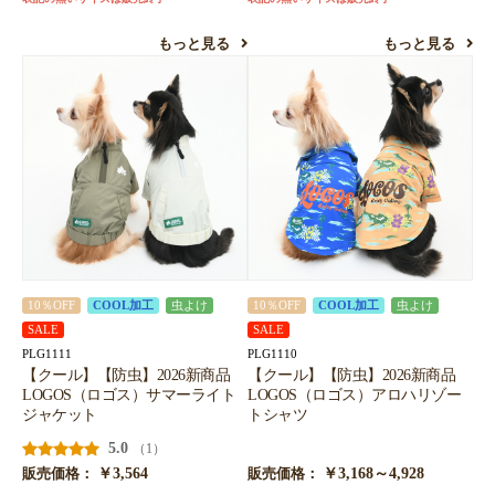
お買い物を続ける
カートへ進む
もっと見る
もっと見る
10％OFF
COOL加工
虫よけ
10％OFF
COOL加工
虫よけ
SALE
SALE
PLG1111
PLG1110
【クール】【防虫】2026新商品
【クール】【防虫】2026新商品
LOGOS（ロゴス）サマーライト
LOGOS（ロゴス）アロハリゾー
ジャケット
トシャツ
5.0
（1）
￥3,564
￥3,168～4,928
販売価格：
販売価格：