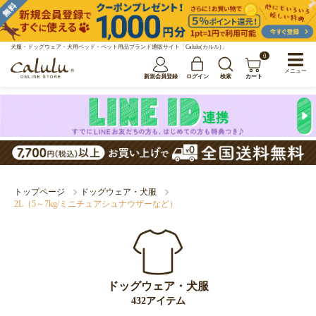
犬服・ドッグウェア・犬用ベッド・ペット用品ブランド通販サイト「Calulu(カルル)」
0
メニュー
新規会員登録
ログイン
検索
カート
トップページ
ドッグウェア・犬服
2L（5～7kg/ミニチュアシュナウザーなど）
ドッグウェア・犬服
432アイテム