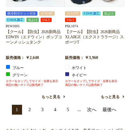
保冷剤ポケット付き
10％OFF
10％OFF
COOL加工
虫よけ
COOL加工
虫よけ
SALE
SALE
PEW1093
PXL1074
【クール】【防虫】2026新商品
【クール】【防虫】2026新商品
EDWIN（エドウィン）ポップコ
XLARGE（エクストララージ）ス
ーンメッシュタンク
ポーツT
￥2,640
￥3,960
販売価格：
販売価格：
ブルー
ホワイト
グリーン
ネイビー
カラーをタップしてサイズ・在庫を表示
カラーをタップしてサイズ・在庫を表示
表記の無いサイズは販売終了
表記の無いサイズは販売終了
もっと見る
もっと見る
1
2
3
4
5
...
次へ
最後へ