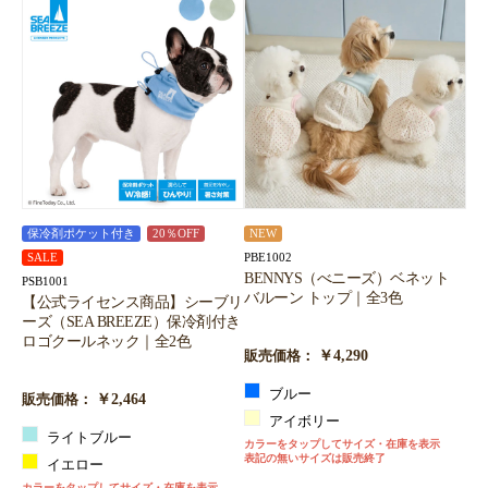
保冷剤ポケット付き
20％OFF
NEW
PBE1002
SALE
BENNYS（べニーズ）ベネット
PSB1001
バルーン トップ｜全3色
【公式ライセンス商品】シーブリ
ーズ（SEA BREEZE）保冷剤付き
ロゴクールネック｜全2色
￥4,290
販売価格：
ブルー
￥2,464
販売価格：
アイボリー
ライトブルー
カラーをタップしてサイズ・在庫を表示
表記の無いサイズは販売終了
イエロー
カラーをタップしてサイズ・在庫を表示