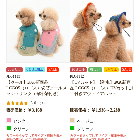
20％OFF
COOL加工
SALE
20％OFF
虫よけ
UV加工
SALE
PLG1113
PLG1112
【クール】2026新商品
【UVカット】【防虫】2026新商
LOGOS（ロゴス）切替クールメ
品 LOGOS（ロゴス）UVカット加
ッシュタンク（保冷剤付き）
工付きアウトドアハット
5.0
（3）
￥3,168
￥1,936～2,288
販売価格：
販売価格：
ピンク
ベージュ
グリーン
グリーン
カラーをタップしてサイズ・在庫を表示
カラーをタップしてサイズ・在庫を表示
表記の無いサイズは販売終了
表記の無いサイズは販売終了