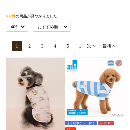
432件
の商品が見つかりました
1
2
3
4
5
...
次へ
最後へ
保冷剤ポケット付き
20％OFF
SALE