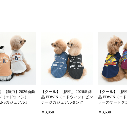
】【防虫】2026新商
【クール】【防虫】2026新商
【クール】【防虫】2
IN（エドウィン）
品 EDWIN（エドウィン）ビン
品 EDWIN（エド
EANSカジュアルT
テージカジュアルタンク
ラースケートタンク
￥3,850
￥3,630