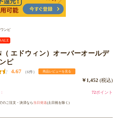
ムワンピ
SALE
IN（ エドウィン）オーバーオールデ
ンピ
4.67
（6件）
商品レビューを見る
￥1,452
(税込)
：
72
ポイント
までのご注文・決済なら
当日発送
(土日祝を除く)