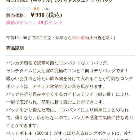
MOTTERU（モッテル）ポケットスクエア デリバッグ
0.0
（0件）
￥990
(税込)
販売価格：
49
ポイント
獲得ポイント：
午前10：00までのご注文・決済なら
当日発送
(土日祝を除く)
商品説明
ハンカチ感覚で携帯可能なコンパクトなエコバッグ。
ランチタイムに大活躍の究極のコンビニ向けデリバッグです！
暖かいお弁当と冷たい飲み物を分けて入れることが可能なロング
ポケットは、アイデア次第で使い道も広がります。
バッグを折り畳みやすくするガイドステッチ（縫い目）により、
一瞬で広げられ、簡単に折り畳むことができます。
バッグを折り畳んだ際は、ゴムバンドにより簡単にまとめられ
て、薄くなり、広がらないので、ハンカチ感覚で気軽に持ち運ぶ
ことができます。
ペットボトル（500ml ）がすっぽり入るロングポケットは、冷た