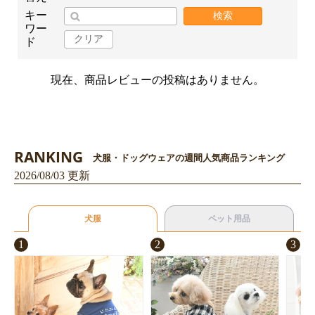
キー
検索
ワー
クリア
ド
現在、商品レビューの投稿はありません。
お買い物を続ける
カートへ進む
RANKING
犬服・ドッグウェアの週間人気商品ランキング
2026/08/03 更新
犬服
ペット用品
1
2
3