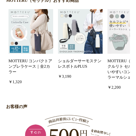
MOTTERU（モッテル）おすすめ商品
MOTTERU コンパクトア
ショルダーサーモステン
MOTTERU（
ンブレラケース｜全2カ
レスボトルPLUS
クルリト セル
ラー
いやすいコンパ
￥3,190
ラーマルシェバ
￥1,320
￥2,200
お客様の声