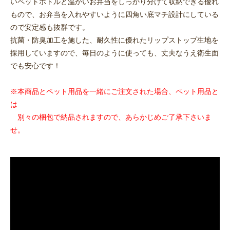
いペットボトルと温かいお弁当をしっかり分けて収納できる優れ
もので、お弁当を入れやすいように四角い底マチ設計にしている
ので安定感も抜群です。
抗菌・防臭加工を施した、耐久性に優れたリップストップ生地を
採用していますので、毎日のように使っても、丈夫なうえ衛生面
でも安心です！
※本商品とペット用品を一緒にご注文された場合、ペット用品と
は
別々の梱包で納品されますので、あらかじめご了承下さいま
せ。