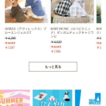
AVIREX（アヴィレックス）ブ
ROPE PICNIC（ロペピクニッ
ROPE
ルーエンジェルスT
ク）ギンガムチェックキャミワ
ク）浴
ンピ
￥4,290
￥5,72
￥4,620
70％OFF
70％OF
70％OFF
￥1287
￥171
￥1386
もっと見る