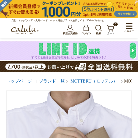
犬服・ドッグウェア・犬用ベッド・ペット用品ブランド通販サイト「Calulu(カルル)」
0
メニュー
新規会員登録
ログイン
検索
カート
トップページ
ブランド一覧
MOTTERU（モッテル）
MOT