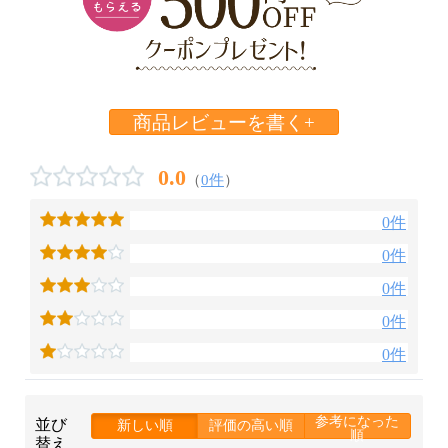
商品レビューを書く+
0.0
（
0件
）
0件
0件
0件
0件
0件
参考になった
並び
新しい順
評価の高い順
順
替え