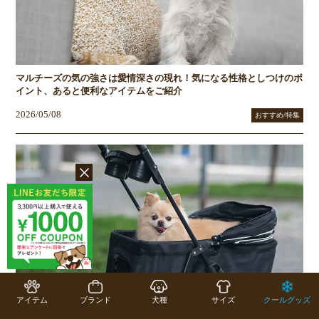
マルチーズの気の強さは愛情深さの現れ！気になる性格としつけのポ
イント、あると便利なアイテムをご紹介
2026/05/08
おすすめ/特集
アイテム
ブランド
犬種
サイズ
クールグッズ
ペットカートは暑さ対策にも便利！犬・猫の夏のお散歩・お出かけに
役立つ活用法