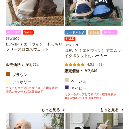
40％OFF
SALE
リード穴付き
裏起毛
40％OFF
PEW1070
SALE
EDWIN（ エドウィン）もっちり
PEW1069
フリースロゴスウェット
EDWIN（ エドウィン）デニムラ
イクポケット付パーカー
￥2,772
4.91
（11）
販売価格：
￥2,640
販売価格：
ブラウン
ベージュ
アイボリー
カラーをタップしてサイズ・在庫を表示
ネイビー
表記の無いサイズは販売終了
カラーをタップしてサイズ・在庫を表示
表記の無いサイズは販売終了
もっと見る
もっと見る