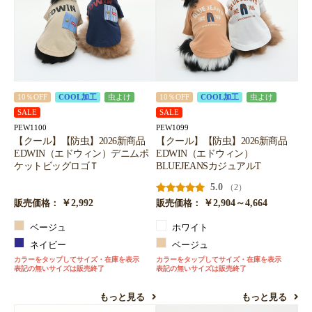
10％OFF
COOL加工
虫よけ
10％OFF
COOL加工
虫よけ
SALE
SALE
PEW1100
PEW1099
【クール】【防虫】2026新商品
【クール】【防虫】2026新商品
EDWIN（エドウィン）デニムポ
EDWIN（エドウィン）
ケットビッグロゴＴ
BLUEJEANSカジュアルT
5.0
（2）
￥2,992
￥2,904～4,664
販売価格：
販売価格：
ベージュ
ホワイト
ネイビー
ベージュ
カラーをタップしてサイズ・在庫を表示
カラーをタップしてサイズ・在庫を表示
表記の無いサイズは販売終了
表記の無いサイズは販売終了
もっと見る
もっと見る