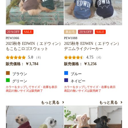
20％OFF
SALE
裏起毛
20％OFF
SALE
PEW1066
PEW1088
2025秋冬 EDWIN（ エドウィン）
2025秋冬 EDWIN（ エドウィン）
もこもこロゴスウェット
デニムライクパーカー
5.0
4.75
（4）
（4）
￥3,784
￥3,256
販売価格：
販売価格：
ブラウン
ブルー
グリーン
ネイビー
カラーをタップしてサイズ・在庫を表示
カラーをタップしてサイズ・在庫を表示
表記の無いサイズは販売終了
表記の無いサイズは販売終了
もっと見る
もっと見る