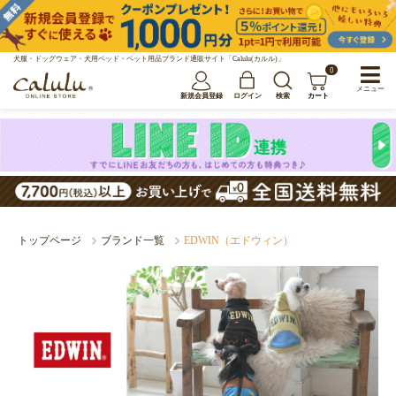
犬服・ドッグウェア・犬用ベッド・ペット用品ブランド通販サイト「Calulu(カルル)」
0
メニュー
新規会員登録
ログイン
検索
カート
トップページ
ブランド一覧
EDWIN（エドウィン）