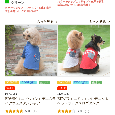
カラーをタップしてサイズ・在庫を表示
グリーン
表記の無いサイズは販売終了
カラーをタップしてサイズ・在庫を表示
表記の無いサイズは販売終了
もっと見る
もっと見る
30％OFF
COOL加工
虫よけ
30％OFF
COOL加工
虫よけ
SALE
SALE
PEW1082
PEW1081
EDWIN（ エドウィン）デニムラ
EDWIN（ エドウィン）デニムポ
イクウェスタンシャツ
ケットボックスロゴタンク
5.0
4.0
（1）
（1）