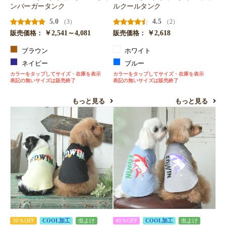
ンバーガータンク
ルクールタンク
お買い物を続ける
カートへ進む
5.0
4.5
（3）
（2）
￥2,541～4,081
￥2,618
販売価格：
販売価格：
ブラウン
ホワイト
ネイビー
ブルー
カラーをタップしてサイズ・在庫を表示
カラーをタップしてサイズ・在庫を表示
表記の無いサイズは販売終了
表記の無いサイズは販売終了
もっと見る
もっと見る
30％OFF
COOL加工
虫よけ
40％OFF
COOL加工
虫よけ