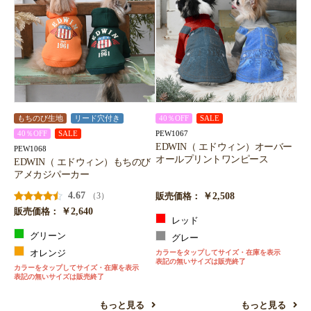
もちのび生地
リード穴付き
40％OFF
SALE
PEW1067
40％OFF
SALE
EDWIN（ エドウィン）オーバー
PEW1068
オールプリントワンピース
EDWIN（ エドウィン）もちのび
アメカジパーカー
4.67
￥2,508
（3）
販売価格：
￥2,640
販売価格：
レッド
グリーン
グレー
オレンジ
カラーをタップしてサイズ・在庫を表示
表記の無いサイズは販売終了
カラーをタップしてサイズ・在庫を表示
表記の無いサイズは販売終了
もっと見る
もっと見る