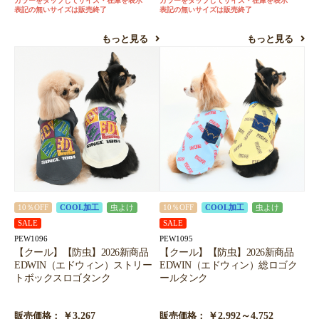
カラーをタップしてサイズ・在庫を表示
カラーをタップしてサイズ・在庫を表示
表記の無いサイズは販売終了
表記の無いサイズは販売終了
もっと見る
もっと見る
10％OFF
COOL加工
虫よけ
10％OFF
COOL加工
虫よけ
SALE
SALE
PEW1096
PEW1095
【クール】【防虫】2026新商品
【クール】【防虫】2026新商品
EDWIN（エドウィン）ストリー
EDWIN（エドウィン）総ロゴク
トボックスロゴタンク
ールタンク
￥3,267
￥2,992～4,752
販売価格：
販売価格：