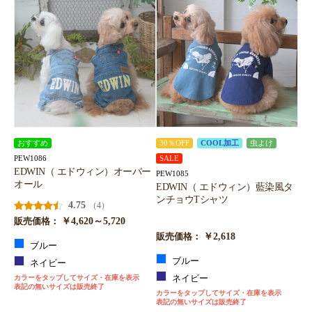
おすすめ
30％OFF
COOL加工
虫よけ
PEW1086
SALE
EDWIN（ エドウィン）オーバー
PEW1085
オール
EDWIN（ エドウィン）藍染風タ
ンチョウTシャツ
4.75
（4）
￥4,620～5,720
販売価格：
￥2,618
販売価格：
ブルー
ブルー
ネイビー
カラーをタップしてサイズ・在庫を表示
ネイビー
表記の無いサイズは販売終了
カラーをタップしてサイズ・在庫を表示
表記の無いサイズは販売終了