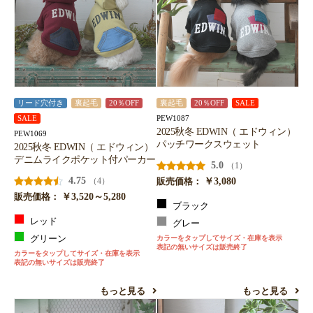
リード穴付き
裏起毛
20％OFF
裏起毛
20％OFF
SALE
PEW1087
SALE
2025秋冬 EDWIN（ エドウィン）
PEW1069
パッチワークスウェット
2025秋冬 EDWIN（ エドウィン）
デニムライクポケット付パーカー
5.0
（1）
4.75
￥3,080
（4）
販売価格：
￥3,520～5,280
販売価格：
ブラック
レッド
グレー
グリーン
カラーをタップしてサイズ・在庫を表示
表記の無いサイズは販売終了
カラーをタップしてサイズ・在庫を表示
表記の無いサイズは販売終了
もっと見る
もっと見る