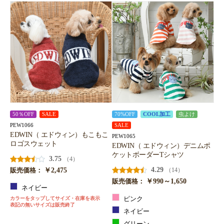
50％OFF
SALE
70%OFF
COOL加工
虫よけ
PEW1066
SALE
EDWIN（ エドウィン）もこもこ
PEW1065
ロゴスウェット
EDWIN（ エドウィン）デニムポ
ケットボーダーTシャツ
3.75
（4）
￥2,475
4.29
（14）
販売価格：
￥990～1,650
販売価格：
ネイビー
カラーをタップしてサイズ・在庫を表示
ピンク
表記の無いサイズは販売終了
ネイビー