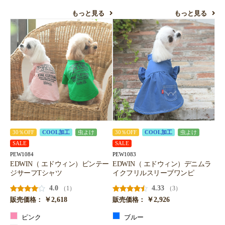
もっと見る
もっと見る
30％OFF
COOL加工
虫よけ
30％OFF
COOL加工
虫よけ
SALE
SALE
PEW1084
PEW1083
EDWIN（ エドウィン）ビンテー
EDWIN（ エドウィン）デニムラ
ジサーフTシャツ
イクフリルスリーブワンピ
4.0
4.33
（1）
（3）
￥2,618
￥2,926
販売価格：
販売価格：
ピンク
ブルー