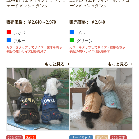
EDWIN（エドウィン）グラデフ
EDWIN（エドウィン）ポップコ
ェードメッシュタンク
ーンメッシュタンク
￥2,640～2,970
￥2,640
販売価格：
販売価格：
レッド
ブルー
ブルー
グリーン
カラーをタップしてサイズ・在庫を表示
カラーをタップしてサイズ・在庫を表示
表記の無いサイズは販売終了
表記の無いサイズは販売終了
もっと見る
もっと見る
20％OFF
SALE
リード穴付き
裏起毛
20％OFF