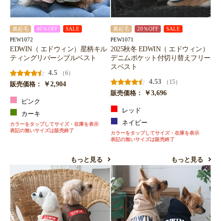
裏起毛
40％OFF
SALE
裏起毛
20％OFF
SALE
PEW1072
PEW1071
EDWIN（ エドウィン）星柄キル
2025秋冬 EDWIN（ エドウィン）
ティングリバーシブルベスト
デニムポケット付切り替えフリー
スベスト
4.5
（6）
4.53
（15）
￥2,904
販売価格：
￥3,696
販売価格：
ピンク
レッド
カーキ
ネイビー
カラーをタップしてサイズ・在庫を表示
表記の無いサイズは販売終了
カラーをタップしてサイズ・在庫を表示
表記の無いサイズは販売終了
もっと見る
もっと見る