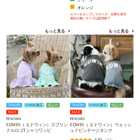
グリーン
オレンジ
カラーをタップしてサイズ・在庫を表示
表記の無いサイズは販売終了
もっと見る
もっと見る
70%OFF
COOL加工
虫よけ
70%OFF
COOL加工
虫よけ
SALE
SALE
PEW1064
PEW1063
EDWIN（ エドウィン）スプリン
EDWIN（ エドウィン）ウォッシ
クルロゴTシャツワンピ
ュドビンテージタンク
4.92